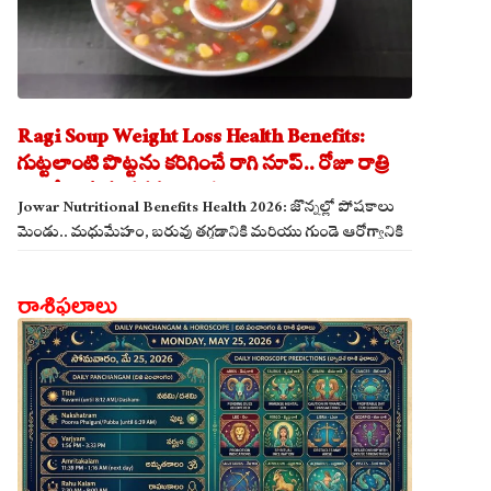
Ragi Soup Weight Loss Health Benefits:
గుట్టలాంటి పొట్టను కరిగించే రాగి సూప్.. రోజూ రాత్రి
తాగితే బరువు తగ్గడం ఖాయం!
Jowar Nutritional Benefits Health 2026: జొన్నల్లో పోషకాలు
మెండు.. మధుమేహం, బరువు తగ్గడానికి మరియు గుండె ఆరోగ్యానికి
జొన్న అన్నం ఎంతో మేలు!
రాశిఫలాలు