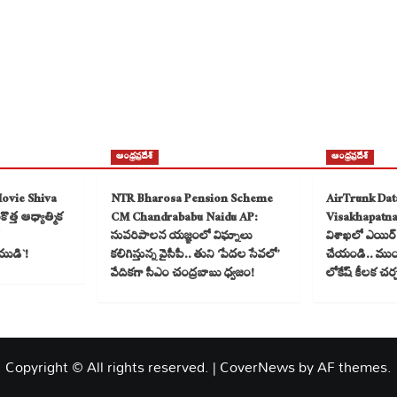
ఆంధ్రప్రదేశ్
ఆంధ్రప్రదేశ్
Movie Shiva
NTR Bharosa Pension Scheme
AirTrunk Dat
త్త ఆధ్యాత్మిక
CM Chandrababu Naidu AP:
Visakhapatn
సుపరిపాలన యజ్ఞంలో విఘ్నాలు
విశాఖలో ఎయిర్ ట
ముడి`!
కలిగిస్తున్న వైసీపీ.. తుని ‘పేదల సేవలో’
చేయండి.. ముంబై
వేదికగా సీఎం చంద్రబాబు ధ్వజం!
లోకేష్ కీలక చర
Copyright © All rights reserved.
|
CoverNews
by AF themes.