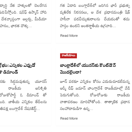
విద్యార్థి నేత హత్యలతో చెలరేగిన
గత ఏడాది బంగ్లాదేశ్‌లో జరిగిన భారీ ప్రభుత్వ
ుదిపేస్తోంది. షరీఫ్ ఉస్మాన్ హాది
వ్యతిరేక నిరసనలు, ఆ దేశ ప్రధానమంత్రి షేక్
ేశవ్యాప్తంగా అల్లర్లు, మీడియా
హసీనా పదవీచ్యుతురాలను చేయడంతో తమ
హనం, భారత దౌత్య...
హస్తం ఉందని అంతర్జాతీయ ఉగ్రవాది...
ad
Read
Read More
re
more
ut
about
ాదేశ్‌లో
హసీనా
రాజకీయాలు
ులు:
పతనానికి
నాలో
కారణం
్షోభం: ఎన్నికల ఎప్పుడో
బాంగ్లాదేశ్‌లో యునస్‌కు కౌంట్‌డౌన్
ో
మేమే
NP డిమాండ్
మొదలైందా?
ార్థినేతపై
:
నకు సిద్ధమవుతున్న యూనస్
జూన్ వరకూ ఎన్నికల కోసం ఎదురుచూడలేమన్న
పులు
హఫీజ్
్‌లో రాజకీయ అనిశ్చితి
ఆర్మీ చీఫ్ జమాన్ బాంగ్లాదేశ్ రాజకీయాల్లో వేడి
సయీద్
సంస్థ
.రోజుకోపార్టీ ఓ డిమాండ్ తో
పెరుగుతోంది. రోజురోజుకు రాజకీయ
ోంది. జాతీయ ఎన్నికల తేదీలను
వాతావరణం మారిపోతోంది. తాత్కాలిక ప్రధాన
ిపక్ష బంగ్లాదేశ్ నేషనలిస్ట్...
సలహాదారుడిగా ఉన్న...
ad
Read
Read More
re
more
ut
about