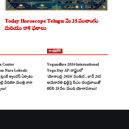
Today Horoscope Telugu: మే 25 పంచాంగం
మరియు రాశి ఫలాలు
ఆంధ్రప్రదేశ్
a Center
Yogandhra 2026 International
am Nara Lokesh:
Yoga Day AP: రాష్ట్రంలో
్రంక్ క్యాంపస్ ఏర్పాటు
‘యోగాంధ్ర-2026’ పండుగ.. జూన్ 21న
 వేదికగా మంత్రి నారా
అమరావతి బ్రిడ్జిపై సీఎం చంద్రబాబుతో
్చలు!
కలిసి 25 వేల మంది యోగాసనాలు!