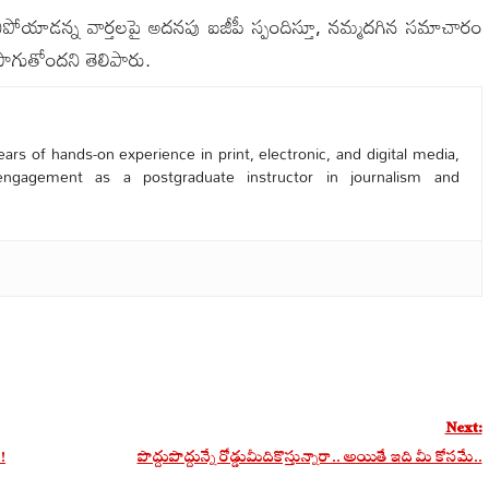
ిపోయాడన్న వార్తలపై అదనపు ఐజీపీ స్పందిస్తూ, నమ్మదగిన సమాచారం
నసాగుతోందని తెలిపారు.
ars of hands-on experience in print, electronic, and digital media,
engagement as a postgraduate instructor in journalism and
Next:
!
పొద్దుపొద్దున్నే రోడ్డుమీదికొస్తున్నారా.. అయితే ఇది మీ కోసమే..