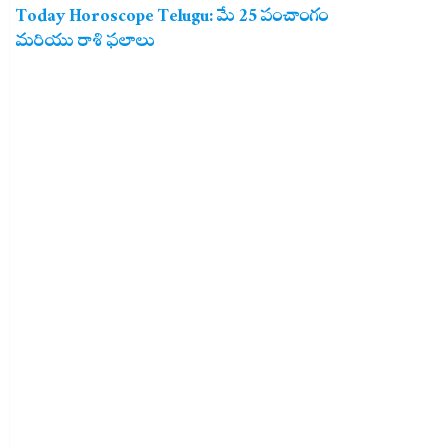
Today Horoscope Telugu: మే 25 పంచాంగం
మరియు రాశి ఫలాలు