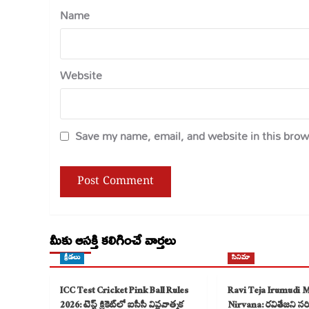
Name
Website
Save my name, email, and website in this brow
మీకు ఆసక్తి కలిగించే వార్తలు
క్రీడలు
సినిమా
ICC Test Cricket Pink Ball Rules
Ravi Teja Irumudi 
2026: టెస్ట్ క్రికెట్‌లో ఐసీసీ విప్లవాత్మక
Nirvana: రవితేజని సరికొ