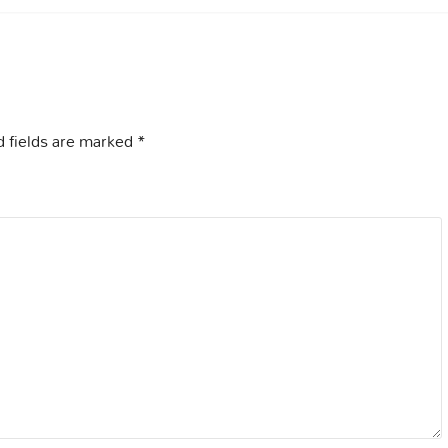
 fields are marked
*