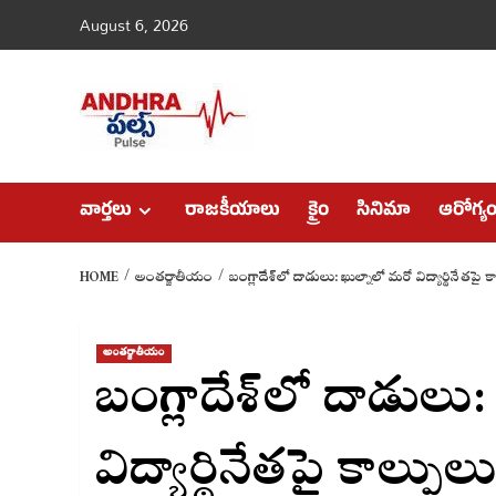
Skip
August 6, 2026
to
content
వార్తలు
రాజకీయాలు
క్రైం
సినిమా
ఆరోగ్య
HOME
అంతర్జాతీయం
బంగ్లాదేశ్‌లో దాడులు: ఖుల్నాలో మరో విద్యార్థినేతపై క
అంతర్జాతీయం
బంగ్లాదేశ్‌లో దాడులు
విద్యార్థినేతపై కాల్పుల