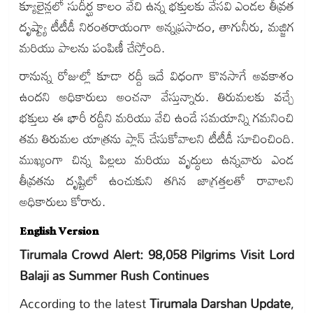
క్యూలైన్లలో సుదీర్ఘ కాలం వేచి ఉన్న భక్తులకు వేసవి ఎండల తీవ్రత
దృష్ట్యా టీటీడీ నిరంతరాయంగా అన్నప్రసాదం, తాగునీరు, మజ్జిగ
మరియు పాలను పంపిణీ చేస్తోంది.
రానున్న రోజుల్లో కూడా రద్దీ ఇదే విధంగా కొనసాగే అవకాశం
ఉందని అధికారులు అంచనా వేస్తున్నారు. తిరుమలకు వచ్చే
భక్తులు ఈ భారీ రద్దీని మరియు వేచి ఉండే సమయాన్ని గమనించి
తమ తిరుమల యాత్రను ప్లాన్ చేసుకోవాలని టీటీడీ సూచించింది.
ముఖ్యంగా చిన్న పిల్లలు మరియు వృద్ధులు ఉన్నవారు ఎండ
తీవ్రతను దృష్టిలో ఉంచుకుని తగిన జాగ్రత్తలతో రావాలని
అధికారులు కోరారు.
English Version
Tirumala Crowd Alert: 98,058 Pilgrims Visit Lord
Balaji as Summer Rush Continues
According to the latest
Tirumala Darshan Update
,