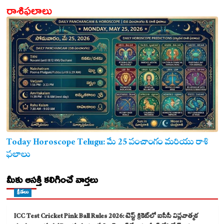
రాశిఫలాలు
Today Horoscope Telugu: మే 25 పంచాంగం మరియు రాశి
ఫలాలు
మీకు ఆసక్తి కలిగించే వార్తలు
క్రీడలు
ICC Test Cricket Pink Ball Rules 2026: టెస్ట్ క్రికెట్‌లో ఐసీసీ విప్లవాత్మక