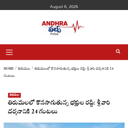
Skip
August 6, 2026
to
content
Primary
Menu
HOME
తిరుమల
తిరుమలలో కొనసాగుతున్న భక్తుల రద్దీ: శ్రీవారి దర్శనానికి 24
గంటలు
తిరుమల
తిరుమలలో కొనసాగుతున్న భక్తుల రద్దీ: శ్రీవారి
దర్శనానికి 24 గంటలు