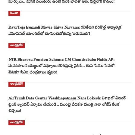
మార్పులు.. మసక వెలుతురు ఉంటే పింక్ బాల్‌తో ఆట, ఫీల్డ్‌లోకి కోచ్‌లు!
సినిమా
Ravi Teja Irumudi Movie Shiva Nirvana: రవితేజని సరికొత్త ఆధ్యాత్మిక
ఎమోషనల్ యాంగిల్‌లో చూపించబోతున్న ‘ఇరుముడి`!
ఆంధ్రప్రదేశ్
NTR Bharosa Pension Scheme CM Chandrababu Naidu AP:
సుపరిపాలన యజ్ఞంలో విఘ్నాలు కలిగిస్తున్న వైసీపీ.. తుని ‘పేదల సేవలో’
వేదికగా సీఎం చంద్రబాబు ధ్వజం!
ఆంధ్రప్రదేశ్
AirTrunk Data Center Visakhapatnam Nara Lokesh: విశాఖలో ఎయిర్
ట్రంక్ క్యాంపస్ ఏర్పాటు చేయండి.. ముంబై వేదికగా మంత్రి నారా లోకేష్ కీలక
చర్చలు!
ఆంధ్రప్రదేశ్