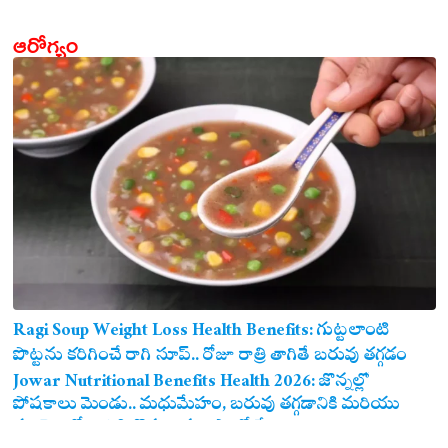
ఆరోగ్యం
Ragi Soup Weight Loss Health Benefits: గుట్టలాంటి
పొట్టను కరిగించే రాగి సూప్.. రోజూ రాత్రి తాగితే బరువు తగ్గడం
ఖాయం!
Jowar Nutritional Benefits Health 2026: జొన్నల్లో
పోషకాలు మెండు.. మధుమేహం, బరువు తగ్గడానికి మరియు
గుండె ఆరోగ్యానికి జొన్న అన్నం ఎంతో మేలు!