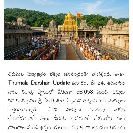
తిరుమల పుణ్యక్షేత్రం భక్తుల జనసంద్రంతో పోటెత్తింది. తాజా
Tirumala Darshan Update
ప్రకారం, మే 24, ఆదివారం
నాడు రికార్డు స్థాయిలో ఏకంగా 98,058 మంది భక్తులు
కలియుగ దైవం శ్రీ వేంకటేశ్వర స్వామిని దర్శించుకుని మొక్కులు
చెల్లించుకున్నారు. వేసవి సెలవులు ముగింపు దశకు
చేరుకోవడంతో పాటు వీకెండ్ కావడంతో దేశంలోని పలు
ప్రాంతాల నుండి భక్తులు కుటుంబ సమేతంగా తిరుమల గిరులకు