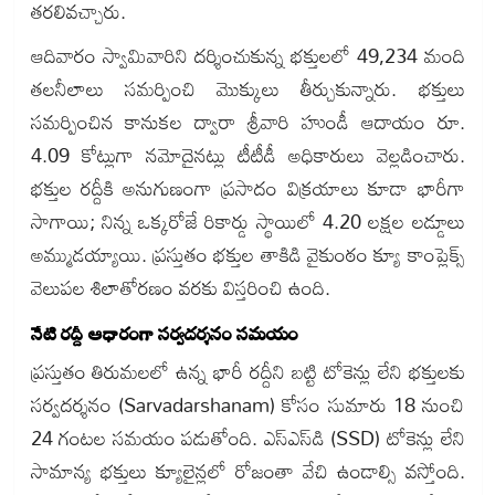
తరలివచ్చారు.
ఆదివారం స్వామివారిని దర్శించుకున్న భక్తులలో 49,234 మంది
తలనీలాలు సమర్పించి మొక్కులు తీర్చుకున్నారు. భక్తులు
సమర్పించిన కానుకల ద్వారా శ్రీవారి హుండీ ఆదాయం రూ.
4.09 కోట్లుగా నమోదైనట్లు టీటీడీ అధికారులు వెల్లడించారు.
భక్తుల రద్దీకి అనుగుణంగా ప్రసాదం విక్రయాలు కూడా భారీగా
సాగాయి; నిన్న ఒక్కరోజే రికార్డు స్థాయిలో 4.20 లక్షల లడ్డూలు
అమ్ముడయ్యాయి. ప్రస్తుతం భక్తుల తాకిడి వైకుంఠం క్యూ కాంప్లెక్స్
వెలుపల శిలాతోరణం వరకు విస్తరించి ఉంది.
నేటి రద్దీ ఆధారంగా సర్వదర్శనం సమయం
ప్రస్తుతం తిరుమలలో ఉన్న భారీ రద్దీని బట్టి టోకెన్లు లేని భక్తులకు
సర్వదర్శనం (Sarvadarshanam) కోసం సుమారు 18 నుంచి
24 గంటల సమయం పడుతోంది. ఎస్‌ఎస్‌డి (SSD) టోకెన్లు లేని
సామాన్య భక్తులు క్యూలైన్లలో రోజంతా వేచి ఉండాల్సి వస్తోంది.