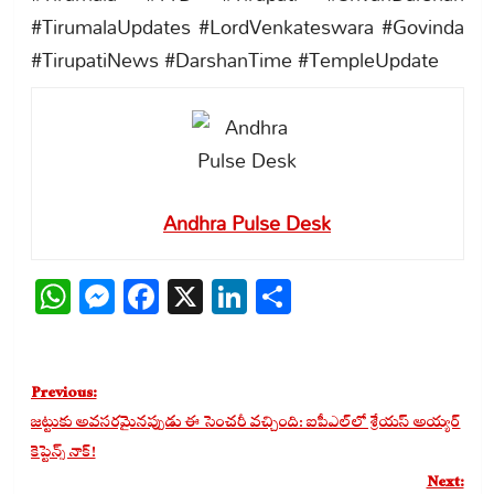
#TirumalaUpdates #LordVenkateswara #Govinda
#TirupatiNews #DarshanTime #TempleUpdate
Andhra Pulse Desk
WhatsApp
Messenger
Facebook
X
LinkedIn
Share
Post
Previous:
navigation
జట్టుకు అవసరమైనప్పుడు ఈ సెంచరీ వచ్చింది: ఐపీఎల్‌లో శ్రేయస్ అయ్యర్
కెప్టెన్స్ నాక్!
Next: