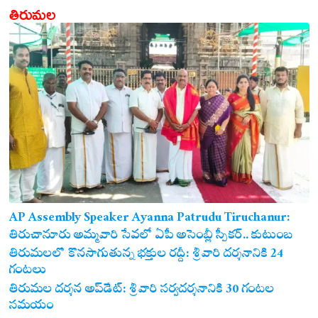
తిరుమల
AP Assembly Speaker Ayanna Patrudu Tiruchanur:
తిరుచానూరు అమ్మవారి సేవలో ఏపీ అసెంబ్లీ స్పీకర్.. కుటుంబ
సమేతంగా దర్శించుకున్న అయ్యన్నపాత్రుడు!
తిరుమలలో కొనసాగుతున్న భక్తుల రద్దీ: శ్రీవారి దర్శనానికి 24
గంటలు
తిరుమల దర్శన అప్‌డేట్: శ్రీవారి సర్వదర్శనానికి 30 గంటల
సమయం