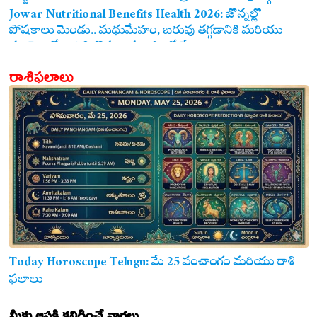
ఖాయం!
Jowar Nutritional Benefits Health 2026: జొన్నల్లో
పోషకాలు మెండు.. మధుమేహం, బరువు తగ్గడానికి మరియు
గుండె ఆరోగ్యానికి జొన్న అన్నం ఎంతో మేలు!
రాశిఫలాలు
Today Horoscope Telugu: మే 25 పంచాంగం మరియు రాశి
ఫలాలు
మీకు ఆసక్తి కలిగించే వార్తలు