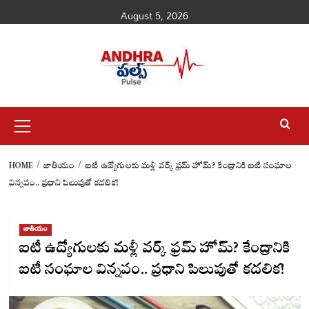
Skip
August 5, 2026
to
content
Primary
Menu
HOME
జాతీయం
ఐటీ ఉద్యోగులకు మళ్లీ వర్క్ ఫ్రమ్ హోమ్? కేంద్రానికి ఐటీ సంఘాల
విన్నపం.. ప్రధాని పిలుపుతో కదలిక!
జాతీయం
ఐటీ ఉద్యోగులకు మళ్లీ వర్క్ ఫ్రమ్ హోమ్? కేంద్రానికి
ఐటీ సంఘాల విన్నపం.. ప్రధాని పిలుపుతో కదలిక!