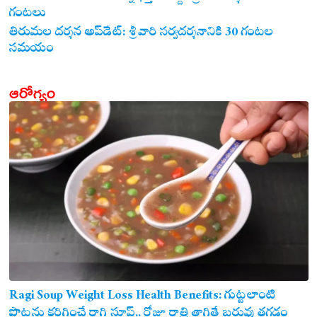
గంటలు
తిరుమల దర్శన అప్‌డేట్: శ్రీవారి సర్వదర్శనానికి 30 గంటల
సమయం
ఆరోగ్యం
Ragi Soup Weight Loss Health Benefits: గుట్టలాంటి
పొట్టను కరిగించే రాగి సూప్.. రోజూ రాత్రి తాగితే బరువు తగ్గడం