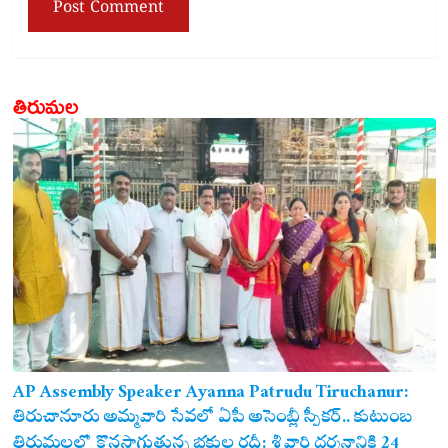
తిరుమల
AP Assembly Speaker Ayanna Patrudu Tiruchanur:
తిరుచానూరు అమ్మవారి సేవలో ఏపీ అసెంబ్లీ స్పీకర్.. కుటుంబ
సమేతంగా దర్శించుకున్న అయ్యన్నపాత్రుడు!
తిరుమలలో కొనసాగుతున్న భక్తుల రద్దీ: శ్రీవారి దర్శనానికి 24