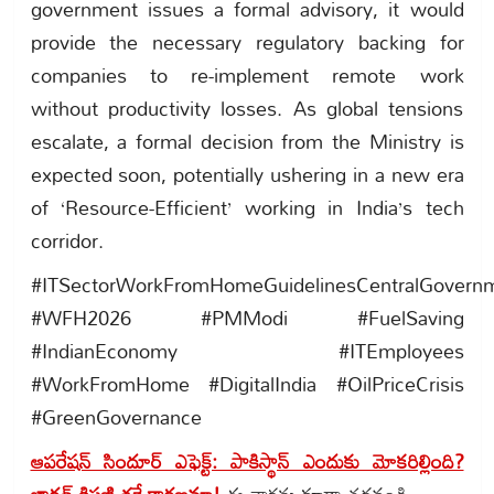
government issues a formal advisory, it would
provide the necessary regulatory backing for
companies to re-implement remote work
without productivity losses. As global tensions
escalate, a formal decision from the Ministry is
expected soon, potentially ushering in a new era
of ‘Resource-Efficient’ working in India’s tech
corridor.
#ITSectorWorkFromHomeGuidelinesCentralGovern
#WFH2026 #PMModi #FuelSaving
#IndianEconomy #ITEmployees
#WorkFromHome #DigitalIndia #OilPriceCrisis
#GreenGovernance
ఆపరేషన్ సిందూర్ ఎఫెక్ట్: పాకిస్థాన్ ఎందుకు మోకరిల్లింది?