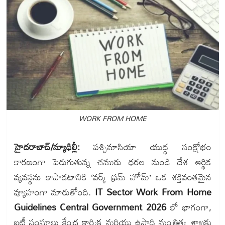
WORK FROM HOME
హైదరాబాద్/న్యూఢిల్లీ:
పశ్చిమాసియా యుద్ధ సంక్షోభం
కారణంగా పెరుగుతున్న చమురు ధరల నుండి దేశ ఆర్థిక
వ్యవస్థను కాపాడటానికి ‘వర్క్ ఫ్రమ్ హోమ్’ ఒక శక్తివంతమైన
వ్యూహంగా మారుతోంది.
IT Sector Work From Home
Guidelines Central Government 2026
లో భాగంగా,
ఐటీ సంఘాలు కేంద్ర కార్మిక మరియు ఉపాధి మంత్రిత్వ శాఖకు