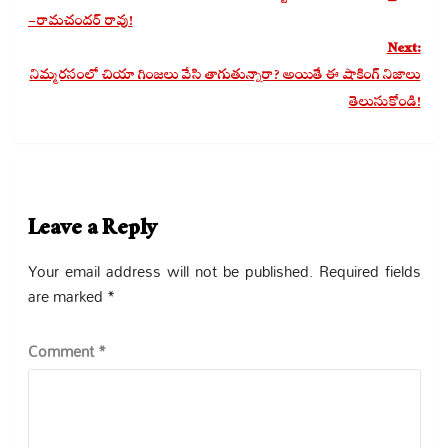
– రామచందర్ రావు!
Next:
నిమ్మరసంలో చియా గింజలు వేసి తాగుతున్నారా? అయితే ఈ షాకింగ్ నిజాలు
తెలుసుకోండి!
Leave a Reply
Your email address will not be published.
Required fields
are marked
*
Comment
*