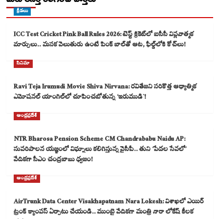
క్రీడలు
ICC Test Cricket Pink Ball Rules 2026: టెస్ట్ క్రికెట్‌లో ఐసీసీ విప్లవాత్మక
మార్పులు.. మసక వెలుతురు ఉంటే పింక్ బాల్‌తో ఆట, ఫీల్డ్‌లోకి కోచ్‌లు!
సినిమా
Ravi Teja Irumudi Movie Shiva Nirvana: రవితేజని సరికొత్త ఆధ్యాత్మిక
ఎమోషనల్ యాంగిల్‌లో చూపించబోతున్న ‘ఇరుముడి`!
ఆంధ్రప్రదేశ్
NTR Bharosa Pension Scheme CM Chandrababu Naidu AP:
సుపరిపాలన యజ్ఞంలో విఘ్నాలు కలిగిస్తున్న వైసీపీ.. తుని ‘పేదల సేవలో’
వేదికగా సీఎం చంద్రబాబు ధ్వజం!
ఆంధ్రప్రదేశ్
AirTrunk Data Center Visakhapatnam Nara Lokesh: విశాఖలో ఎయిర్
ట్రంక్ క్యాంపస్ ఏర్పాటు చేయండి.. ముంబై వేదికగా మంత్రి నారా లోకేష్ కీలక