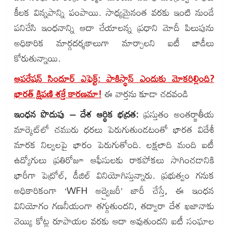
కీలక విన్నపాన్ని పంపాయి. సాధ్యమైనంత వరకు ఇంటి నుండే
పనిచేసి ఇంధనాన్ని ఆదా చేయాలన్న ప్రధాని మోదీ పిలుపును
అధికారిక మార్గదర్శకాలుగా మార్చాలని ఐటీ బాడీలు
కోరుతున్నాయి.
ఆపరేషన్ సిందూర్ ఎఫెక్ట్: పాకిస్థాన్ ఎందుకు మోకరిల్లింది?
భారత్ క్షిపణి శక్తే కారణమా!
ఈ వార్తను కూడా చదవండి
ఇంధన పొదుపు – దేశ ఆర్థిక భద్రత:
ప్రస్తుతం అంతర్జాతీయ
మార్కెట్‌లో చమురు ధరలు పెరుగుతుండటంతో భారత విదేశీ
మారక నిల్వలపై భారం పెరుగుతోంది. లక్షలాది మంది ఐటీ
ఉద్యోగులు ప్రతిరోజూ ఆఫీసులకు రాకపోకలు సాగించడానికి
భారీగా పెట్రోల్, డీజిల్ వినియోగిస్తున్నారు. ప్రభుత్వం గనుక
అధికారికంగా ‘WFH అడ్వైజరీ’ జారీ చేస్తే, ఈ ఇంధన
వినియోగం గణనీయంగా తగ్గుతుందని, తద్వారా దేశ ఖజానాకు
వెయ్యి కోట్ల రూపాయల వరకు ఆదా అవుతుందని ఐటీ సంఘాల