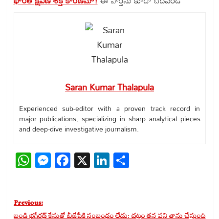
భారత్ క్షిపణి శక్తే కారణమా!
ఈ వార్తను కూడా చదవండి
Saran Kumar Thalapula
Experienced sub-editor with a proven track record in
major publications, specializing in sharp analytical pieces
and deep-dive investigative journalism.
WhatsApp
Messenger
Facebook
X
LinkedIn
Share
Post
Previous:
navigation
బండి భగీరథ్ కేసుతో బీజేపీకి సంబంధం లేదు: చట్టం తన పని తాను చేస్తుంది