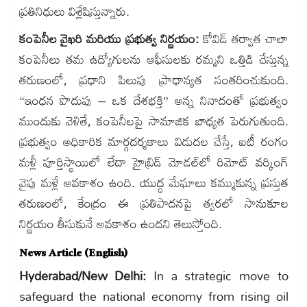
ప్రతినిధులు విశ్లేషిస్తున్నారు.
కంపెనీల వైఖరి మరియు ప్రభుత్వ నిర్ణయం:
కోవిడ్ తర్వాత చాలా
కంపెనీలు తమ ఉద్యోగులను ఆఫీసులకు రమ్మని ఒత్తిడి చేస్తున్న
తరుణంలో, ప్రధాని పిలుపు ప్రాధాన్యత సంతరించుకుంది.
“ఇంధన పొదుపు – ఒక దేశభక్తి” అన్న నినాదంతో ప్రభుత్వం
ముందుకు వెళితే, కంపెనీలపై సామాజిక బాధ్యత పెరుగుతుంది.
ప్రభుత్వం అధికారిక మార్గదర్శకాలు విడుదల చేస్తే, ఐటీ రంగం
మళ్లీ పూర్తిస్థాయిలో లేదా హైబ్రిడ్ మోడల్‌లో రిమోట్ వర్కింగ్
వైపు మళ్లే అవకాశం ఉంది. యుద్ధ మేఘాలు కమ్ముకున్న ప్రస్తుత
తరుణంలో, కేంద్రం ఈ ప్రతిపాదనపై త్వరలో సానుకూల
నిర్ణయం తీసుకునే అవకాశం ఉందని తెలుస్తోంది.
News Article (English)
Hyderabad/New Delhi:
In a strategic move to
safeguard the national economy from rising oil