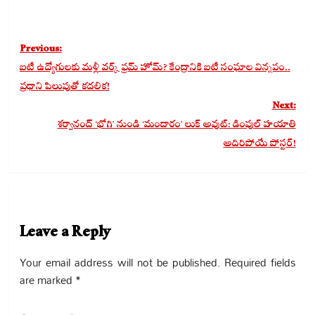
Post
Previous:
navigation
ఐటీ ఉద్యోగులకు మళ్లీ వర్క్ ఫ్రమ్ హోమ్? కేంద్రానికి ఐటీ సంఘాల విన్నపం..
ప్రధాని పిలుపుతో కదలిక!
Next:
శర్వానంద్ ‘భోగి’ నుండి ‘మందారం’ లుక్ అవుట్: డింపుల్ హయాతి
అదిరిపోయే పోస్టర్!
Leave a Reply
Your email address will not be published.
Required fields
are marked
*