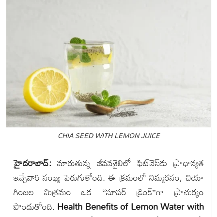
CHIA SEED WITH LEMON JUICE
హైదరాబాద్:
మారుతున్న జీవనశైలిలో ఫిట్‌నెస్‌కు ప్రాధాన్యత
ఇచ్చేవారి సంఖ్య పెరుగుతోంది. ఈ క్రమంలో నిమ్మరసం, చియా
గింజల మిశ్రమం ఒక “సూపర్ డ్రింక్”గా ప్రాచుర్యం
పొందుతోంది.
Health Benefits of Lemon Water with