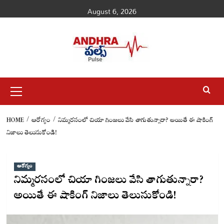
Skip
August 6, 2026
to
content
Primary
Menu
HOME
ఆరోగ్యం
నిమ్మరసంలో చియా గింజలు వేసి తాగుతున్నారా? అయితే ఈ షాకింగ్
నిజాలు తెలుసుకోండి!
ఆరోగ్యం
నిమ్మరసంలో చియా గింజలు వేసి తాగుతున్నారా?
అయితే ఈ షాకింగ్ నిజాలు తెలుసుకోండి!