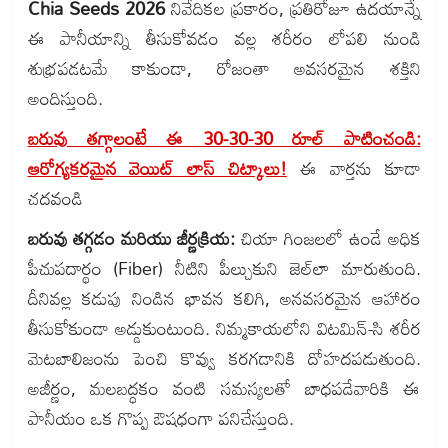
Chia Seeds 2026
నివేదికల ప్రకారం, ప్రతిరోజూ ఉదయాన్నే
ఈ పానీయాన్ని తీసుకోవడం వల్ల శరీరం లోపలి నుండి
శుభ్రపడటమే కాకుండా, రోజంతా అవసరమైన శక్తిని
అందిస్తుంది.
బరువు తగ్గాలంటే ఈ 30-30-30 రూల్ పాటించండి:
ఆరోగ్యకరమైన వెయిట్ లాస్ చిట్కాలు!
ఈ వార్తను కూడా
చదవండి
బరువు తగ్గడం మరియు జీర్ణక్రియ:
చియా గింజలలో ఉండే అధిక
పీచుపదార్థం (Fiber) నీటిని పీల్చుకుని జెల్‌లా మారుతుంది.
దీనివల్ల కడుపు నిండిన భావన కలిగి, అనవసరమైన ఆహారం
తీసుకోకుండా అడ్డుకుంటుంది. నిమ్మకాయలోని విటమిన్-సి శరీర
మెటబాలిజంను పెంచి కొవ్వు కరగడానికి దోహదపడుతుంది.
అజీర్ణం, మలబద్ధకం వంటి సమస్యలతో బాధపడేవారికి ఈ
పానీయం ఒక గొప్ప ఔషధంగా పనిచేస్తుంది.