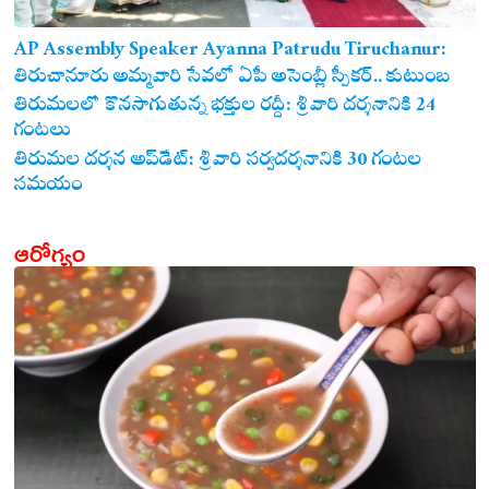
AP Assembly Speaker Ayanna Patrudu Tiruchanur:
తిరుచానూరు అమ్మవారి సేవలో ఏపీ అసెంబ్లీ స్పీకర్.. కుటుంబ
సమేతంగా దర్శించుకున్న అయ్యన్నపాత్రుడు!
తిరుమలలో కొనసాగుతున్న భక్తుల రద్దీ: శ్రీవారి దర్శనానికి 24
గంటలు
తిరుమల దర్శన అప్‌డేట్: శ్రీవారి సర్వదర్శనానికి 30 గంటల
సమయం
ఆరోగ్యం