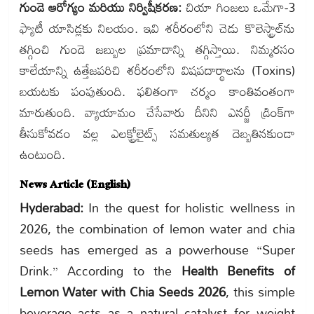
గుండె ఆరోగ్యం మరియు నిర్విషీకరణ:
చియా గింజలు ఒమేగా-3
ఫ్యాటీ యాసిడ్లకు నిలయం. ఇవి శరీరంలోని చెడు కొలెస్ట్రాల్‌ను
తగ్గించి గుండె జబ్బుల ప్రమాదాన్ని తగ్గిస్తాయి. నిమ్మరసం
కాలేయాన్ని ఉత్తేజపరిచి శరీరంలోని విషపదార్థాలను (Toxins)
బయటకు పంపుతుంది. ఫలితంగా చర్మం కాంతివంతంగా
మారుతుంది. వ్యాయామం చేసేవారు దీనిని ఎనర్జీ డ్రింక్‌గా
తీసుకోవడం వల్ల ఎలక్ట్రోలైట్స్ సమతుల్యత దెబ్బతినకుండా
ఉంటుంది.
News Article (English)
Hyderabad:
In the quest for holistic wellness in
2026, the combination of lemon water and chia
seeds has emerged as a powerhouse “Super
Drink.” According to the
Health Benefits of
Lemon Water with Chia Seeds 2026
, this simple
beverage acts as a natural catalyst for weight