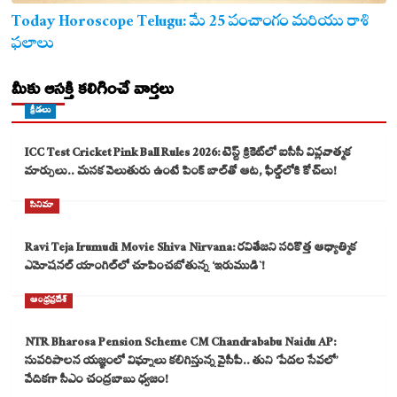
Today Horoscope Telugu: మే 25 పంచాంగం మరియు రాశి
ఫలాలు
మీకు ఆసక్తి కలిగించే వార్తలు
క్రీడలు
ICC Test Cricket Pink Ball Rules 2026: టెస్ట్ క్రికెట్‌లో ఐసీసీ విప్లవాత్మక
మార్పులు.. మసక వెలుతురు ఉంటే పింక్ బాల్‌తో ఆట, ఫీల్డ్‌లోకి కోచ్‌లు!
సినిమా
Ravi Teja Irumudi Movie Shiva Nirvana: రవితేజని సరికొత్త ఆధ్యాత్మిక
ఎమోషనల్ యాంగిల్‌లో చూపించబోతున్న ‘ఇరుముడి`!
ఆంధ్రప్రదేశ్
NTR Bharosa Pension Scheme CM Chandrababu Naidu AP:
సుపరిపాలన యజ్ఞంలో విఘ్నాలు కలిగిస్తున్న వైసీపీ.. తుని ‘పేదల సేవలో’
వేదికగా సీఎం చంద్రబాబు ధ్వజం!