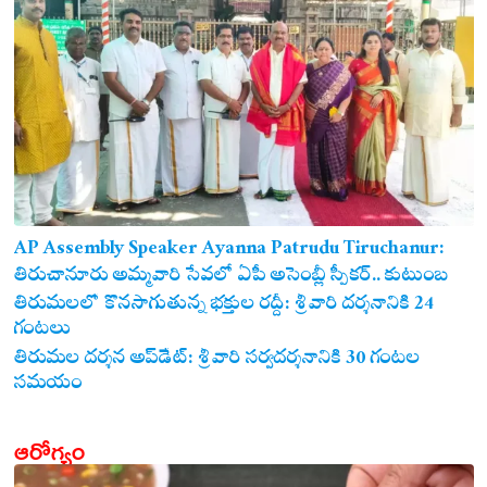
AP Assembly Speaker Ayanna Patrudu Tiruchanur:
తిరుచానూరు అమ్మవారి సేవలో ఏపీ అసెంబ్లీ స్పీకర్.. కుటుంబ
సమేతంగా దర్శించుకున్న అయ్యన్నపాత్రుడు!
తిరుమలలో కొనసాగుతున్న భక్తుల రద్దీ: శ్రీవారి దర్శనానికి 24
గంటలు
తిరుమల దర్శన అప్‌డేట్: శ్రీవారి సర్వదర్శనానికి 30 గంటల
సమయం
ఆరోగ్యం