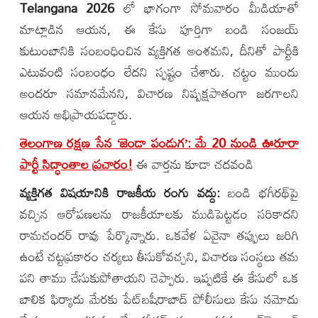
Telangana 2026
లో భాగంగా సోమవారం మీడియాతో
మాట్లాడిన ఆయన, ఈ కేసు పూర్తిగా బండి సంజయ్
కుటుంబానికి సంబంధించిన వ్యక్తిగత అంశమని, దీనితో పార్టీకి
ఎటువంటి సంబంధం లేదని స్పష్టం చేశారు. చట్టం ముందు
అందరూ సమానమేనని, విచారణ నిష్పక్షపాతంగా జరగాలని
ఆయన అభిప్రాయపడ్డారు.
తెలంగాణ రక్షణ సేన ‘జెండా పండుగ’: మే 20 నుండి ఊరూరా
పార్టీ సిద్ధాంతాల ప్రచారం!
ఈ వార్తను కూడా చదవండి
వ్యక్తిగత విషయానికి రాజకీయ రంగు వద్దు:
బండి భగీరథ్‌పై
వచ్చిన ఆరోపణలను రాజకీయాలకు ముడిపెట్టడం సరికాదని
రామచందర్ రావు పేర్కొన్నారు. ఒకవేళ ఏవైనా తప్పులు జరిగి
ఉంటే చట్టప్రకారం చర్యలు తీసుకోవచ్చని, విచారణ సంస్థలు తమ
పని తాము చేసుకుపోతాయని చెప్పారు. ఇప్పటికే ఈ కేసులో ఒక
బాలిక ఫిర్యాదు మేరకు పేట్‌బషీరాబాద్ పోలీసులు కేసు నమోదు