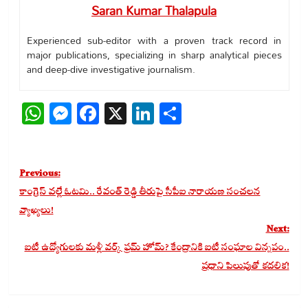
Saran Kumar Thalapula
Experienced sub-editor with a proven track record in
major publications, specializing in sharp analytical pieces
and deep-dive investigative journalism.
WhatsApp
Messenger
Facebook
X
LinkedIn
Share
Post
Previous:
navigation
కాంగ్రెస్ వల్లే ఓటమి.. రేవంత్ రెడ్డి తీరుపై సీపీఐ నారాయణ సంచలన
వ్యాఖ్యలు!
Next:
ఐటీ ఉద్యోగులకు మళ్లీ వర్క్ ఫ్రమ్ హోమ్? కేంద్రానికి ఐటీ సంఘాల విన్నపం..
ప్రధాని పిలుపుతో కదలిక!