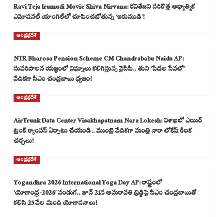
Ravi Teja Irumudi Movie Shiva Nirvana: రవితేజని సరికొత్త ఆధ్యాత్మిక
ఎమోషనల్ యాంగిల్‌లో చూపించబోతున్న ‘ఇరుముడి`!
ఆంధ్రప్రదేశ్
NTR Bharosa Pension Scheme CM Chandrababu Naidu AP:
సుపరిపాలన యజ్ఞంలో విఘ్నాలు కలిగిస్తున్న వైసీపీ.. తుని ‘పేదల సేవలో’
వేదికగా సీఎం చంద్రబాబు ధ్వజం!
ఆంధ్రప్రదేశ్
AirTrunk Data Center Visakhapatnam Nara Lokesh: విశాఖలో ఎయిర్
ట్రంక్ క్యాంపస్ ఏర్పాటు చేయండి.. ముంబై వేదికగా మంత్రి నారా లోకేష్ కీలక
చర్చలు!
ఆంధ్రప్రదేశ్
Yogandhra 2026 International Yoga Day AP: రాష్ట్రంలో
‘యోగాంధ్ర-2026’ పండుగ.. జూన్ 21న అమరావతి బ్రిడ్జిపై సీఎం చంద్రబాబుతో
కలిసి 25 వేల మంది యోగాసనాలు!