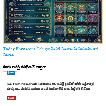
Today Horoscope Telugu: మే 25 పంచాంగం మరియు రాశి
ఫలాలు
మీకు ఆసక్తి కలిగించే వార్తలు
క్రీడలు
ICC Test Cricket Pink Ball Rules 2026: టెస్ట్ క్రికెట్‌లో ఐసీసీ విప్లవాత్మక
మార్పులు.. మసక వెలుతురు ఉంటే పింక్ బాల్‌తో ఆట, ఫీల్డ్‌లోకి కోచ్‌లు!
సినిమా