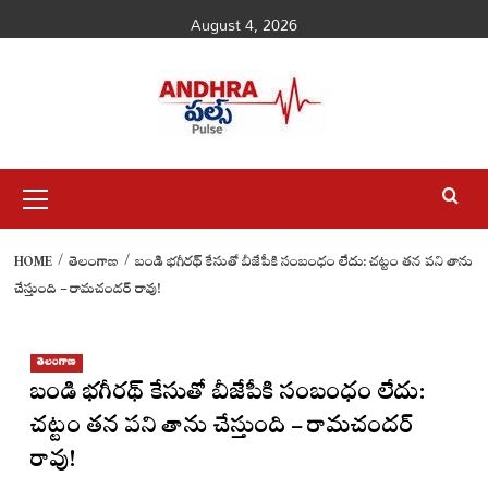
Skip
August 4, 2026
to
content
Primary
Menu
HOME
తెలంగాణ
బండి భగీరథ్ కేసుతో బీజేపీకి సంబంధం లేదు: చట్టం తన పని తాను
చేస్తుంది – రామచందర్ రావు!
తెలంగాణ
బండి భగీరథ్ కేసుతో బీజేపీకి సంబంధం లేదు:
చట్టం తన పని తాను చేస్తుంది – రామచందర్
రావు!