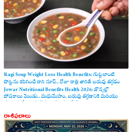
Ragi Soup Weight Loss Health Benefits: గుట్టలాంటి
పొట్టను కరిగించే రాగి సూప్.. రోజూ రాత్రి తాగితే బరువు తగ్గడం
ఖాయం!
Jowar Nutritional Benefits Health 2026: జొన్నల్లో
పోషకాలు మెండు.. మధుమేహం, బరువు తగ్గడానికి మరియు
గుండె ఆరోగ్యానికి జొన్న అన్నం ఎంతో మేలు!
రాశిఫలాలు