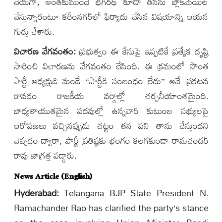
చేయగా, అంతకుముందే భగీరథ్ కూడా తనను బ్లాక్‌మెయిల్
చేస్తున్నారంటూ కరీంనగర్‌లో ఫిర్యాదు చేసిన విషయాన్ని ఆయన
గుర్తు చేశారు.
విచారణ వేగవంతం:
ప్రభుత్వం ఈ కేసుపై ఇప్పటికే ప్రత్యేక దృష్టి
సారించి విచారణను వేగవంతం చేసింది. ఈ క్రమంలో సొంత
పార్టీ అధ్యక్షుడి నుండే “పార్టీకి సంబంధం లేదు” అనే ప్రకటన
రావడం రాజకీయ వర్గాల్లో చర్చనీయాంశమైంది.
బాధ్యతాయుతమైన పదవుల్లో ఉన్నవారి కుటుంబ సభ్యులపై
ఆరోపణలు వచ్చినప్పుడు చట్టం తన పని తాను చేస్తుందని
చెప్పడం ద్వారా, పార్టీ ప్రతిష్ఠకు భంగం కలగకుండా రామచందర్
రావు జాగ్రత్త పడ్డారు.
News Article (English)
Hyderabad:
Telangana BJP State President N.
Ramachander Rao has clarified the party’s stance