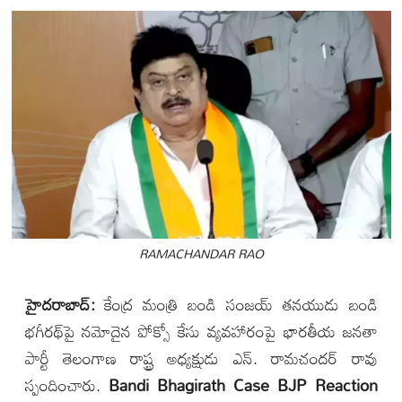
RAMACHANDAR RAO
హైదరాబాద్:
కేంద్ర మంత్రి బండి సంజయ్ తనయుడు బండి
భగీరథ్‌పై నమోదైన పోక్సో కేసు వ్యవహారంపై భారతీయ జనతా
పార్టీ తెలంగాణ రాష్ట్ర అధ్యక్షుడు ఎన్. రామచందర్ రావు
స్పందించారు.
Bandi Bhagirath Case BJP Reaction