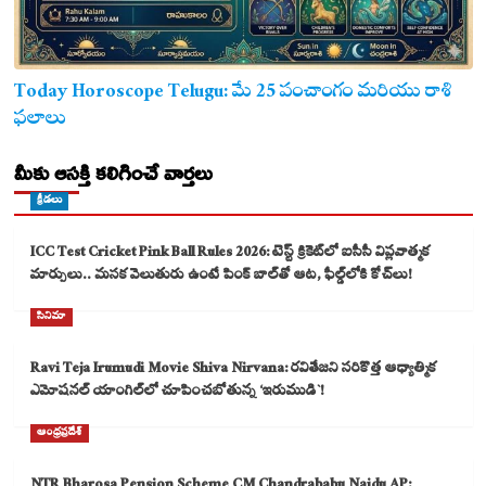
Today Horoscope Telugu: మే 25 పంచాంగం మరియు రాశి
ఫలాలు
మీకు ఆసక్తి కలిగించే వార్తలు
క్రీడలు
ICC Test Cricket Pink Ball Rules 2026: టెస్ట్ క్రికెట్‌లో ఐసీసీ విప్లవాత్మక
మార్పులు.. మసక వెలుతురు ఉంటే పింక్ బాల్‌తో ఆట, ఫీల్డ్‌లోకి కోచ్‌లు!
సినిమా
Ravi Teja Irumudi Movie Shiva Nirvana: రవితేజని సరికొత్త ఆధ్యాత్మిక
ఎమోషనల్ యాంగిల్‌లో చూపించబోతున్న ‘ఇరుముడి`!
ఆంధ్రప్రదేశ్