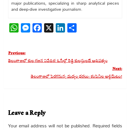
major publications, specializing in sharp analytical pieces
and deep-dive investigative journalism.
WhatsApp
Messenger
Facebook
X
LinkedIn
Share
Post
Previous:
navigation
తెలంగాణలో కుల గణన నివేదిక: ఓసీల్లో రెడ్డి కులస్తులదే ఆధిపత్యం
Next:
తెలంగాణలో పెరగనున్న మద్యం ధరలు: కంపెనీల అల్టిమేటం!
Leave a Reply
Your email address will not be published.
Required fields