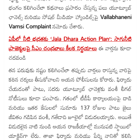
భంగం కలిగించేలా కథనాలు ప్రసారం చేస్తున్న పలు యూట్యూబ్
ఛానెల్స్ మరియు సోషల్ మీడియా హ్యాండిల్స్‌పై
Vallabhaneni
Vamsi Complaint
నమోదు చేశారు.
ఏపీలో నీటి భద్రతకు ‘Jala Dhara Action Plan’: సాగునీటి
ప్రాజెక్టులపై సీఎం చంద్రబాబు కీలక నిర్ణయాలు
ఈ వార్తను కూడా
చదవండి
తన పరువుకు నష్టం కలిగించేలా తప్పుడు వార్తలు రాస్తున్న వారిపై
కఠిన చర్యలు తీసుకోవాలని ఆయన పోలీసులను కోరారు. ఫిర్యాదు
చేయడంతో పాటు, సదరు యూట్యూబ్ ఛానెళ్లకు వంశీ లీగల్
నోటీసులు కూడా పంపారు. గతంలో టీడీపీ కార్యాలయంపై దాడి
మరియు ఇతర కేసులలో సుమారు 137 రోజుల పాటు జైలు
జీవితం గడిపిన వంశీ, గతేడాది జూలైలో విడుదలయ్యారు. అయితే
విడుదలైన నాటి నుండి ఆయన రాజకీయాల్లో మునుపటి స్థాయిలో
యాక్టివ్‌గా లేరు. తాజా ఫిర్యాదు మరియు పేర్ని నానితో కలిసి