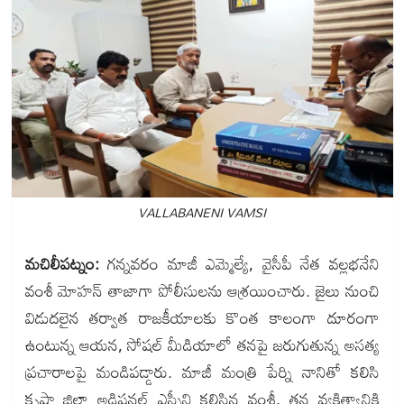
VALLABANENI VAMSI
మచిలీపట్నం:
గన్నవరం మాజీ ఎమ్మెల్యే, వైసీపీ నేత వల్లభనేని
వంశీ మోహన్ తాజాగా పోలీసులను ఆశ్రయించారు. జైలు నుంచి
విడుదలైన తర్వాత రాజకీయాలకు కొంత కాలంగా దూరంగా
ఉంటున్న ఆయన, సోషల్ మీడియాలో తనపై జరుగుతున్న అసత్య
ప్రచారాలపై మండిపడ్డారు. మాజీ మంత్రి పేర్ని నానితో కలిసి
కృష్ణా జిల్లా అడిషనల్ ఎస్పీని కలిసిన వంశీ, తన వ్యక్తిత్వానికి