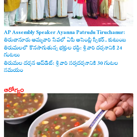
AP Assembly Speaker Ayanna Patrudu Tiruchanur:
తిరుచానూరు అమ్మవారి సేవలో ఏపీ అసెంబ్లీ స్పీకర్.. కుటుంబ
సమేతంగా దర్శించుకున్న అయ్యన్నపాత్రుడు!
తిరుమలలో కొనసాగుతున్న భక్తుల రద్దీ: శ్రీవారి దర్శనానికి 24
గంటలు
తిరుమల దర్శన అప్‌డేట్: శ్రీవారి సర్వదర్శనానికి 30 గంటల
సమయం
ఆరోగ్యం