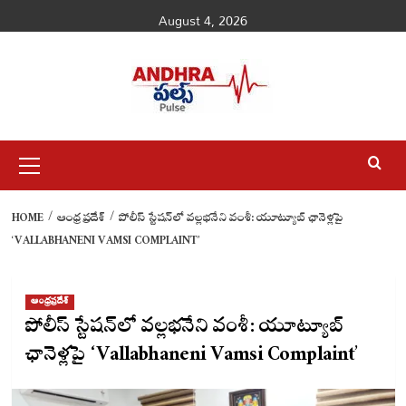
Skip
August 4, 2026
to
content
Primary
Menu
HOME
ఆంధ్రప్రదేశ్
పోలీస్ స్టేషన్‌లో వల్లభనేని వంశీ: యూట్యూబ్ ఛానెళ్లపై
‘VALLABHANENI VAMSI COMPLAINT’
ఆంధ్రప్రదేశ్
పోలీస్ స్టేషన్‌లో వల్లభనేని వంశీ: యూట్యూబ్
ఛానెళ్లపై ‘Vallabhaneni Vamsi Complaint’