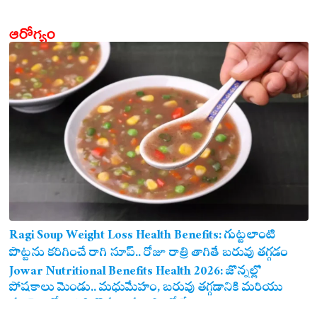
ఆరోగ్యం
Ragi Soup Weight Loss Health Benefits: గుట్టలాంటి
పొట్టను కరిగించే రాగి సూప్.. రోజూ రాత్రి తాగితే బరువు తగ్గడం
ఖాయం!
Jowar Nutritional Benefits Health 2026: జొన్నల్లో
పోషకాలు మెండు.. మధుమేహం, బరువు తగ్గడానికి మరియు
గుండె ఆరోగ్యానికి జొన్న అన్నం ఎంతో మేలు!