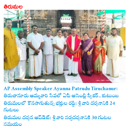
తిరుమల
AP Assembly Speaker Ayanna Patrudu Tiruchanur:
తిరుచానూరు అమ్మవారి సేవలో ఏపీ అసెంబ్లీ స్పీకర్.. కుటుంబ
సమేతంగా దర్శించుకున్న అయ్యన్నపాత్రుడు!
తిరుమలలో కొనసాగుతున్న భక్తుల రద్దీ: శ్రీవారి దర్శనానికి 24
గంటలు
తిరుమల దర్శన అప్‌డేట్: శ్రీవారి సర్వదర్శనానికి 30 గంటల
సమయం