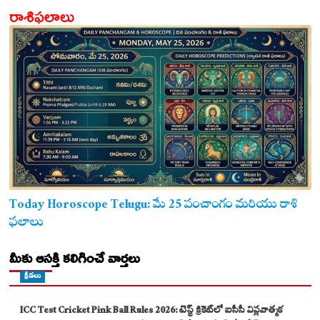
రాశిఫలాలు
Today Horoscope Telugu: మే 25 పంచాంగం మరియు రాశి
ఫలాలు
మీకు ఆసక్తి కలిగించే వార్తలు
క్రీడలు
ICC Test Cricket Pink Ball Rules 2026: టెస్ట్ క్రికెట్‌లో ఐసీసీ విప్లవాత్మక