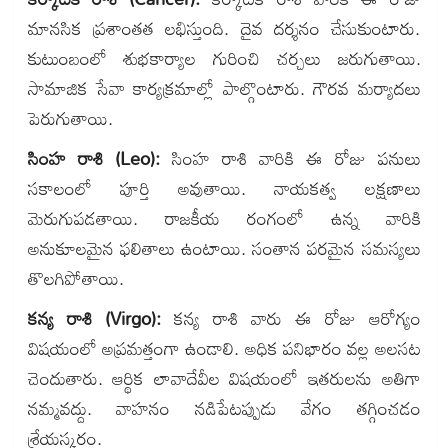
మానసిక ప్రశాంతత లభిస్తుంది. దైవ దర్శనం చేసుకుంటారు.
కుటుంబంలో శుభకార్యాల గురించి చర్చలు జరుగుతాయి.
సామాజిక సేవా కార్యక్రమాల్లో పాల్గొంటారు. గౌరవ మర్యాదలు
పెరుగుతాయి.
సింహ రాశి (Leo):
సింహ రాశి వారికి ఈ రోజు పనులు
సకాలంలో పూర్తి అవుతాయి. నాయకత్వ లక్షణాలు
మెరుగుపడతాయి. రాజకీయ రంగంలో ఉన్న వారికి
అనుకూలమైన ఫలితాలు ఉంటాయి. సంతాన పరమైన సమస్యలు
తొలగిపోతాయి.
కన్య రాశి (Virgo):
కన్య రాశి వారు ఈ రోజు ఆరోగ్యం
విషయంలో అప్రమత్తంగా ఉండాలి. అధిక పనిభారం వల్ల అలసట
చెందుతారు. ఆర్థిక లావాదేవీల విషయంలో ఇతరులను అతిగా
నమ్మవద్దు. వాహనం నడిపేటప్పుడు వేగం తగ్గించడం
శ్రేయస్కరం.