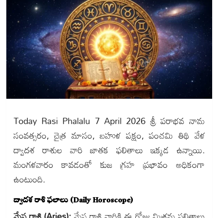
Today Rasi Phalalu 7 April 2026 శ్రీ పరాభవ నామ
సంవత్సరం, చైత్ర మాసం, బహుళ పక్షం, పంచమి తిథి వేళ
ద్వాదశ రాశుల వారి జాతక ఫలితాలు ఇక్కడ ఉన్నాయి.
మంగళవారం కావడంతో కుజ గ్రహ ప్రభావం అధికంగా
ఉంటుంది.
ద్వాదశ రాశి ఫలాలు (Daily Horoscope)
మేష రాశి (Aries):
మేష రాశి వారికి ఈ రోజు మిశ్రమ ఫలితాలు