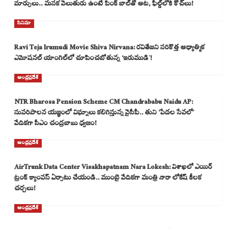
మార్పులు.. మసక వెలుతురు ఉంటే పింక్ బాల్‌తో ఆట, ఫీల్డ్‌లోకి కోచ్‌లు!
సినిమా
Ravi Teja Irumudi Movie Shiva Nirvana: రవితేజని సరికొత్త ఆధ్యాత్మిక
ఎమోషనల్ యాంగిల్‌లో చూపించబోతున్న ‘ఇరుముడి`!
ఆంధ్రప్రదేశ్
NTR Bharosa Pension Scheme CM Chandrababu Naidu AP:
సుపరిపాలన యజ్ఞంలో విఘ్నాలు కలిగిస్తున్న వైసీపీ.. తుని ‘పేదల సేవలో’
వేదికగా సీఎం చంద్రబాబు ధ్వజం!
ఆంధ్రప్రదేశ్
AirTrunk Data Center Visakhapatnam Nara Lokesh: విశాఖలో ఎయిర్
ట్రంక్ క్యాంపస్ ఏర్పాటు చేయండి.. ముంబై వేదికగా మంత్రి నారా లోకేష్ కీలక
చర్చలు!
ఆంధ్రప్రదేశ్