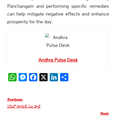
Panchangam and performing specific remedies
can help mitigate negative effects and enhance
prosperity for the day.
Andhra Pulse Desk
WhatsApp
Messenger
Facebook
X
LinkedIn
Share
Post
Previous:
navigation
ఏపీలో గూగుల్ ఏఐ హబ్
Next: