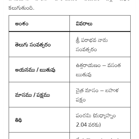
కలుగుతుంది.
అంశం
వివరాలు
శ్రీ పరాభవ నామ
తెలుగు సంవత్సరం
సంవత్సరం
ఉత్తరాయణం – వసంత
అయనము / ఋతువు
ఋతువు
చైత్ర మాసం – బహుళ
మాసము / పక్షము
పక్షం
పంచమి (మధ్యాహ్నం
తిథి
2.04 వరకు)