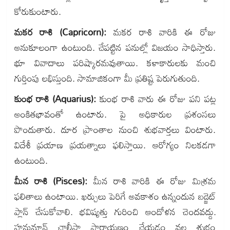
కోరుకుంటారు.
మకర రాశి (Capricorn):
మకర రాశి వారికి ఈ రోజు
అనుకూలంగా ఉంటుంది. చేపట్టిన పనుల్లో విజయం సాధిస్తారు.
భూ వివాదాలు పరిష్కారమవుతాయి. కళాకారులకు మంచి
గుర్తింపు లభిస్తుంది. సామాజికంగా మీ ప్రతిష్ట పెరుగుతుంది.
కుంభ రాశి (Aquarius):
కుంభ రాశి వారు ఈ రోజు పని పట్ల
అంకితభావంతో ఉంటారు. పై అధికారుల ప్రశంసలు
పొందుతారు. దూర ప్రాంతాల నుంచి శుభవార్తలు వింటారు.
విదేశీ ప్రయాణ ప్రయత్నాలు ఫలిస్తాయి. ఆరోగ్యం నిలకడగా
ఉంటుంది.
మీన రాశి (Pisces):
మీన రాశి వారికి ఈ రోజు మిశ్రమ
ఫలితాలు ఉంటాయి. ఖర్చులు పెరిగే అవకాశం ఉన్నందున బడ్జెట్
ప్లాన్ చేసుకోవాలి. భవిష్యత్తు గురించి ఆందోళన చెందవద్దు.
హనుమాన్ చాలీసా పారాయణం చేయడం వల్ల శుభం