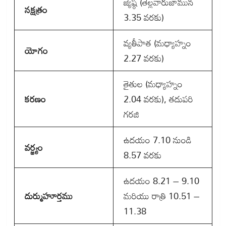
జ్యేష్ఠ (తెల్లవారుజామున
నక్షత్రం
3.35 వరకు)
వ్యతీపాత (మధ్యాహ్నం
యోగం
2.27 వరకు)
తైతుల (మధ్యాహ్నం
కరణం
2.04 వరకు), తదుపరి
గరజి
ఉదయం 7.10 నుండి
వర్జ్యం
8.57 వరకు
ఉదయం 8.21 – 9.10
దుర్ముహూర్తము
మరియు రాత్రి 10.51 –
11.38