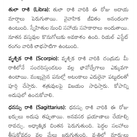
తులా రాశి (Libra):
తులా రాశి వారికి ఈ రోజు ఆదాయ
మార్గాలు పెరుగుతాయి. వైవాహిక జీవితం ఆనందంగా
ఉంటుంది. స్నేహితుల నుంచి సహాయ సహకారాలు అందుతాయి.
నూతన వస్తువుల కొనుగోలుకు అవకాశం ఉంది. రియల్ ఎస్టేట్
రంగం వారికి లాభసాటిగా ఉంటుంది.
వృశ్చిక రాశి (Scorpio):
వృశ్చిక రాశి వారికి చంద్రుడు మీ
రాశిలోనే సంచరిస్తుండటం వల్ల భావోద్వేగాలు ఎక్కువగా
ఉంటాయి. ముఖ్యమైన పనుల్లో ఆటంకాలు ఎదురైనా పట్టుదలతో
పూర్తి చేస్తారు. శత్రువులపై విజయం సాధిస్తారు. కోపాన్ని
అదుపులో ఉంచుకోవాలి.
ధనస్సు రాశి (Sagittarius):
ధనస్సు రాశి వారికి ఈ రోజు
ఖర్చులు అదుపు తప్పుతాయి. అనవసర ప్రయాణాలు చేయాల్సి
రావచ్చు. ఆధ్యాత్మిక చింతన పెరుగుతుంది. పెద్దల సలహాలు
తీసుకోవడం వల్ల మేలు జరుగుతుంది. వృత్తిలో మార్పులు