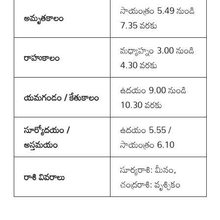
సాయంత్రం 5.49 నుండి
అమృతకాలం
7.35 వరకు
మధ్యాహ్నం 3.00 నుండి
రాహుకాలం
4.30 వరకు
ఉదయం 9.00 నుండి
యమగండం / కేతుకాలం
10.30 వరకు
సూర్యోదయం /
ఉదయం 5.55 /
అస్తమయం
సాయంత్రం 6.10
సూర్యరాశి: మీనం,
రాశి వివరాలు
చంద్రరాశి: వృశ్చికం