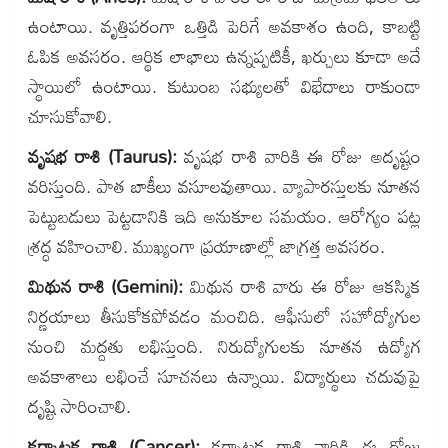
ఉంటాయి. వృత్తిపరంగా ఒత్తిడి పెరిగే అవకాశం ఉంది, కాబట్టి
ఓపిక అవసరం. ఆర్థిక లాభాలు ఉన్నప్పటికీ, ఖర్చులు కూడా అదే
స్థాయిలో ఉంటాయి. కుటుంబ సభ్యులతో విభేదాలు రాకుండా
చూసుకోవాలి.
వృషభ రాశి (Taurus):
వృషభ రాశి వారికి ఈ రోజు అదృష్టం
వరిస్తుంది. పాత బాకీలు వసూలవుతాయి. వ్యాపారస్తులకు నూతన
పెట్టుబడులు పెట్టడానికి ఇది అనుకూల సమయం. ఆరోగ్యం పట్ల
శ్రద్ధ వహించాలి. ముఖ్యంగా ప్రయాణాల్లో జాగ్రత్త అవసరం.
మిథున రాశి (Gemini):
మిథున రాశి వారు ఈ రోజు ఆకస్మిక
నిర్ణయాలు తీసుకోకపోవడం మంచిది. ఆఫీసులో సహోద్యోగుల
నుంచి మద్దతు లభిస్తుంది. నిరుద్యోగులకు నూతన ఉద్యోగ
అవకాశాలు లభించే సూచనలు ఉన్నాయి. విద్యార్థులు చదువుపై
దృష్టి సారించాలి.
కర్కాటక రాశి (Cancer):
కర్కాటక రాశి వారికి ఈ రోజు