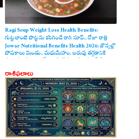
Ragi Soup Weight Loss Health Benefits:
గుట్టలాంటి పొట్టను కరిగించే రాగి సూప్.. రోజూ రాత్రి
తాగితే బరువు తగ్గడం ఖాయం!
Jowar Nutritional Benefits Health 2026: జొన్నల్లో
పోషకాలు మెండు.. మధుమేహం, బరువు తగ్గడానికి
మరియు గుండె ఆరోగ్యానికి జొన్న అన్నం ఎంతో మేలు!
రాశిఫలాలు