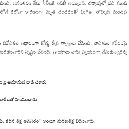
ంచింది. అనంతరం కేసు సీబీఐకి బదిలీ అయ్యింది. దర్యాప్తులో పది మంది
 జైలులోనే కరోనా కారణంగా మృతి చెందడంతో మిగతా తొమ్మిది మందిపై
టం నివేదికల ఆధారంగా కోర్టు తీవ్ర వ్యాఖ్యలు చేసింది. బాధితుల శరీరంపై
ణించారని స్పష్టం చేసింది. గాయాలు వారు స్వయంగా చేసుకున్నారన్న
రిపై అమానుష దాడి చేశారు
 లాఠీలతో హింసించారు
పోదు. కఠిన శిక్ష అవసరం” అంటూ మరణశిక్ష విధించారు.