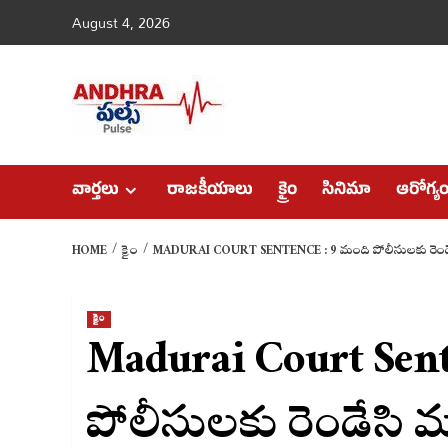
Skip
August 4, 2026
to
content
వార్తలు
రాజకీయాలు
క్రైం
సినిమా
ఆరోగ్య
HOME
క్రైం
MADURAI COURT SENTENCE : 9 మంది పోలీసులకు రెండేస
క్రైం
Madurai Court Sent
పోలీసులకు రెండేసి మ