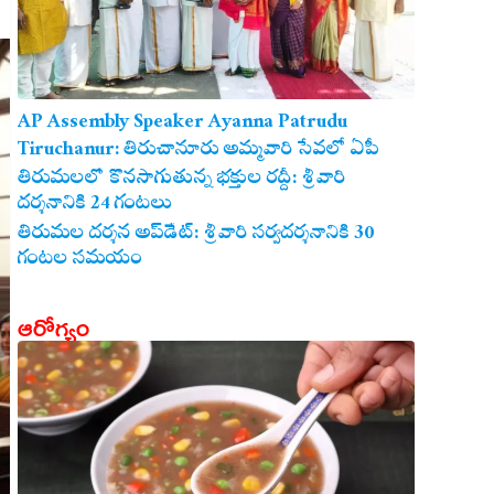
AP Assembly Speaker Ayanna Patrudu
Tiruchanur: తిరుచానూరు అమ్మవారి సేవలో ఏపీ
అసెంబ్లీ స్పీకర్.. కుటుంబ సమేతంగా దర్శించుకున్న
తిరుమలలో కొనసాగుతున్న భక్తుల రద్దీ: శ్రీవారి
దర్శనానికి 24 గంటలు
అయ్యన్నపాత్రుడు!
తిరుమల దర్శన అప్‌డేట్: శ్రీవారి సర్వదర్శనానికి 30
గంటల సమయం
ఆరోగ్యం