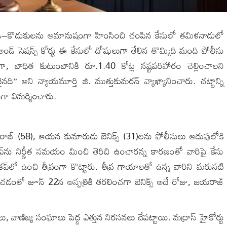
రీ–కొడుకులను అమానుషంగా హింసించి చంపిన కేసులో తమిళనాడులో
ట్‌ అండ్‌ సెషన్స్‌ కోర్టు ఈ కేసులో దోషులుగా తేలిన తొమ్మిది మంది పోలీసు
ా, బాధిత కుటుంబానికి రూ.1.40 కోట్ల నష్టపరిహారం చెల్లించాలని
ి” అని న్యాయమూర్తి జి. ముత్తుకుమరన్‌ వ్యాఖ్యానించారు. చట్టాన్ని
రంగా విమర్శించారు.
యరాజ్‌ (58), ఆయన కుమారుడు బెనిక్స్‌ (31)లను పోలీసులు అదుపులోకి
షాప్‌ను నిర్ణీత సమయం మించి తెరిచి ఉంచారన్న కారణంతో వారిపై కేసు
కప్‌లో ఉంచి తీవ్రంగా కొట్టారు. తీవ్ర గాయాలతో ఉన్న వారిని మరుసటి
మించడంతో జూన్‌ 22న ఆస్పత్రికి తరలించగా బెనిక్స్‌ అదే రోజు, జయరాజ్‌
లు, వాణిజ్య సంఘాలు పెద్ద ఎత్తున నిరసనలు చేపట్టాయి. మద్రాస్‌ హైకోర్టు