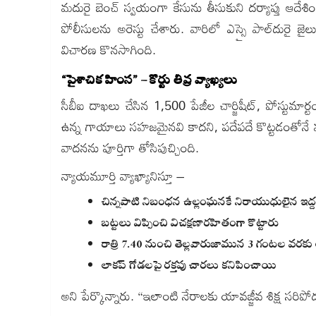
మదురై బెంచ్‌ స్వయంగా కేసును తీసుకుని దర్యాప్తు ఆదేశి
పోలీసులను అరెస్టు చేశారు. వారిలో ఎస్సై పాల్‌దురై
విచారణ కొనసాగింది.
“పైశాచిక హింస” – కోర్టు తీవ్ర వ్యాఖ్యలు
సీబీఐ దాఖలు చేసిన 1,500 పేజీల చార్జిషీట్‌, పోస్టుమార్
ఉన్న గాయాలు సహజమైనవి కాదని, పదేపదే కొట్టడంతోనే మర
వాదనను పూర్తిగా తోసిపుచ్చింది.
న్యాయమూర్తి వ్యాఖ్యానిస్తూ –
చిన్నపాటి నిబంధన ఉల్లంఘనకే నిరాయుధులైన ఇద్ద
బట్టలు విప్పించి విచక్షణారహితంగా కొట్టారు
రాత్రి 7.40 నుంచి తెల్లవారుజామున 3 గంటల వరకు
లాకప్‌ గోడలపై రక్తపు చారలు కనిపించాయి
అని పేర్కొన్నారు. “ఇలాంటి నేరాలకు యావజ్జీవ శిక్ష సరి