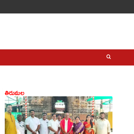
తిరుమల