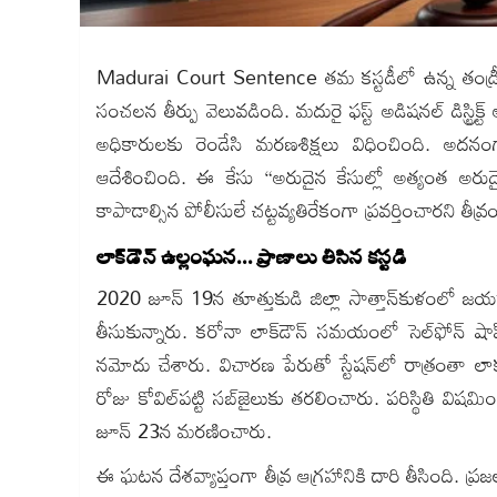
Madurai Court Sentence తమ కస్టడీలో ఉన్న తండ్
సంచలన తీర్పు వెలువడింది. మదురై ఫస్ట్‌ అడిషనల్‌ డిస్ట్రిక్
అధికారులకు రెండేసి మరణశిక్షలు విధించింది. అదనంగ
ఆదేశించింది. ఈ కేసు “అరుదైన కేసుల్లో అత్యంత అరుదైనద
కాపాడాల్సిన పోలీసులే చట్టవ్యతిరేకంగా ప్రవర్తించారని తీవ్
లాక్‌డౌన్‌ ఉల్లంఘన… ప్రాణాలు తీసిన కస్టడీ
2020 జూన్‌ 19న తూత్తుకుడి జిల్లా సాత్తాన్‌కుళంలో జ
తీసుకున్నారు. కరోనా లాక్‌డౌన్‌ సమయంలో సెల్‌ఫోన్‌ 
నమోదు చేశారు. విచారణ పేరుతో స్టేషన్‌లో రాత్రంతా లా
రోజు కోవిల్‌పట్టి సబ్‌జైలుకు తరలించారు. పరిస్థితి విష
జూన్‌ 23న మరణించారు.
ఈ ఘటన దేశవ్యాప్తంగా తీవ్ర ఆగ్రహానికి దారి తీసింది. ప్రజ