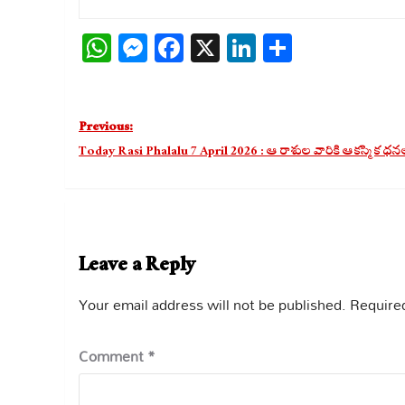
WhatsApp
Messenger
Facebook
X
LinkedIn
Share
Post
Previous:
navigation
Today Rasi Phalalu 7 April 2026 : ఆ రాశుల వారికి ఆకస్మిక ధ
Leave a Reply
Your email address will not be published.
Required
Comment
*