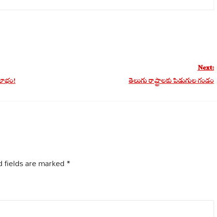
Next:
నలాభం!
తెలుగు రాష్ట్రాలకు పిడుగుల గండం
 fields are marked
*