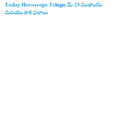
Today Horoscope Telugu: మే 25 పంచాంగం
మరియు రాశి ఫలాలు