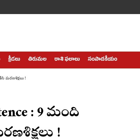
ం
క్రీడలు
తిరుమల
రాశి ఫలాలు
సంపాదకీయం
ి మరణశిక్షలు !
ence : 9 మంది
రణశిక్షలు !