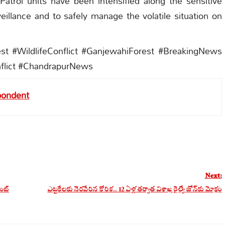
Patrol units have been intensified along the sensitive
veillance and to safely manage the volatile situation on
st #WildlifeConflict #GanjewahiForest #BreakingNews
nflict #ChandrapurNews
pondent
Next:
మిట్
ఎట్టకేలకు నెరవేరిన కోరిక.. 12 ఏళ్ల తర్వాత విశాఖ రైల్వే జోన్‌కు మోక్షం