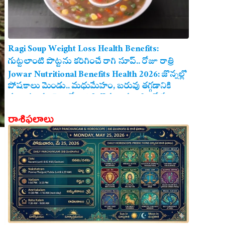
Ragi Soup Weight Loss Health Benefits:
గుట్టలాంటి పొట్టను కరిగించే రాగి సూప్.. రోజూ రాత్రి
తాగితే బరువు తగ్గడం ఖాయం!
Jowar Nutritional Benefits Health 2026: జొన్నల్లో
పోషకాలు మెండు.. మధుమేహం, బరువు తగ్గడానికి
మరియు గుండె ఆరోగ్యానికి జొన్న అన్నం ఎంతో మేలు!
రాశిఫలాలు