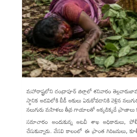
మహారాష్ట్రలోని చంద్రాపూర్ జిల్లాలో శనివారం తెల్లవ
స్థానిక అడవిలోకి బీడీ ఆకులు ఏరుకోవడానికి వెళ్లిన న
నలుగురు మహిళలు తీవ్ర గాయాలతో అక్కడిక్కడే ప్రాణాలు కోల్
సమాచారం అందుకున్న అటవీ శాఖ అధికారులు, పోలీస
చేసుకున్నారు. వేసవి కాలంలో ఈ ప్రాంత గిరిజనులు, 