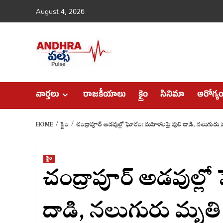
Skip
August 4, 2026
to
content
వార్తలు
రాజకీయాలు
క్రైం
సినిమా
ఆరోగ్య
HOME
క్రైం
చంద్రాపూర్ అడవుల్లో ఘోరం: మహిళలపై పులి దాడి, నలుగురు 
క్రైం
చంద్రాపూర్ అడవుల్ల
దాడి, నలుగురు మృతి