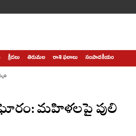
ం
క్రీడలు
తిరుమల
రాశి ఫలాలు
సంపాదకీయం
మృతి
ో ఘోరం: మహిళలపై పులి