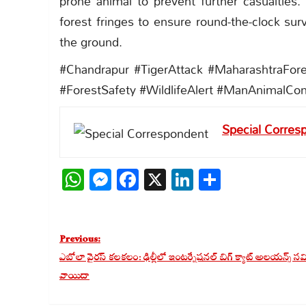
prone animal to prevent further casualties. 
forest fringes to ensure round-the-clock sur
the ground.
#Chandrapur #TigerAttack #MaharashtraFore
#ForestSafety #WildlifeAlert #ManAnimalCo
Special Corres
WhatsApp
Messenger
Facebook
X
LinkedIn
Share
Post
Previous:
navigation
ఎబోలా వైరస్ కలకలం: ఢిల్లీలో ఇంటర్నేషనల్ బిగ్ క్యాట్ అలయన్స్ స
వాయిదా