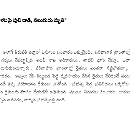
ిళలపై పులి దాడి, నలుగురు మృతి
”
. అలాగే తిరుపతి జిల్లాలో ఏనుగుల సంచారం ఎక్కువైంది.. పరివాహక ప్రాంతాల్లో
.. చర్యలు చేపట్టాల్సిన అటవీ శాఖ అధికారులు.. వాటిని ట్రాక్ చేస్తూ.. ఎలా
ెలుసుకుంటున్నారు.. పరివాహన ప్రాంతాల్లో రైతులు ఎంతలా నష్టపోతున్నా..
ాకరం.. అప్పులు చేసి పెట్టుబడి పెట్టి వ్యవసాయం చేసిన రైతులు చేతికందే పంట
ే తప్ప ప్రయోజనం లేకుండా పోతోంది.. ప్రభుత్వ పెద్ద. ప్రతినిధులు ఒక్కరోజు
ుండడం రైతులను మోసం చేయడమే అవుతుంది. పులులు, ఏనుగుల సంచారం. దాడుల
్సిన అవసరం, బాధ్యత ప్రభుత్వంపై ఉంది.