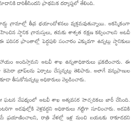
ానికి దారితీసిందని ప్రాథమిక దర్యాప్తులో తేలింది.
ు గ్రామాల్లో తీవ్ర భయాందోళనలు వ్యక్తమవుతున్నాయి. ఆకస్మికంగా
ిన స్థానిక గ్రామస్తులు, తమకు శాశ్వత రక్షణ కల్పించాలని అటవీ
ఈ పరిసర ప్రాంతాల్లో పెద్దపులి సంచారం ఎక్కువగా ఉన్నట్లు స్థానికులు
హాయం అందిస్తామని అటవీ శాఖ ఉన్నతాధికారులు ప్రకటించారు. ఈ
ా కెమెరా ట్రాప్‌లను ఏర్పాటు చేస్తున్నట్లు తెలిపారు. అలాగే వన్యప్రాణుల
కూడా తీసుకోనున్నట్లు అధికారులు వెల్లడించారు.
ur ఘటన నేపథ్యంలో అటవీ శాఖ అత్యవసర హెచ్చరికలు జారీ చేసింది.
రిగా అడవుల్లోకి వెళ్లవద్దని అధికారులు గట్టిగా సూచించారు. అడవికి
 ప్రయాణించాలని, రాత్రి వేళల్లో ఇళ్ల నుంచి బయటకు రాకూడదని