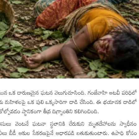
ారుజామున ఒక దారుణమైన ఘటన వెలుగుచూసింది. గంజేవాహి అటవీ పరిధిలో
లుగురు మహిళలపై ఒక పులి ఒక్కసారిగా దాడి చేసింది. ఈ భయానక దాడిలో
పోవడం స్థానికంగా తీవ్ర దిగ్భ్రాంతిని కలిగించింది.
ులు వెంటనే ఘటనా స్థలానికి చేరుకుని మృతదేహాలను స్వాధీనం
కూలీలు బీడీ ఆకుల సేకరణపైనే ఆధారపడి బతుకుతుంటారు. ఉపాధి కోసం