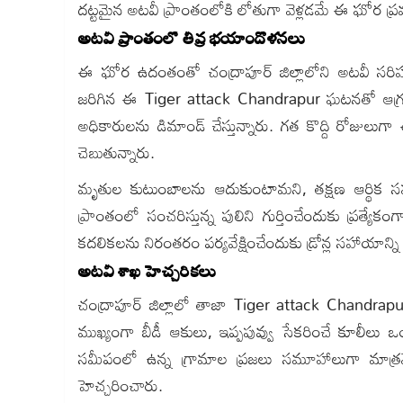
దట్టమైన అటవీ ప్రాంతంలోకి లోతుగా వెళ్లడమే ఈ ఘోర ప్రమాద
అటవీ ప్రాంతంలో తీవ్ర భయాందోళనలు
ఈ ఘోర ఉదంతంతో చంద్రాపూర్ జిల్లాలోని అటవీ సరిహద్ద
జరిగిన ఈ Tiger attack Chandrapur ఘటనతో ఆగ్రహించ
అధికారులను డిమాండ్ చేస్తున్నారు. గత కొద్ది రోజులుగా 
చెబుతున్నారు.
మృతుల కుటుంబాలను ఆదుకుంటామని, తక్షణ ఆర్థిక స
ప్రాంతంలో సంచరిస్తున్న పులిని గుర్తించేందుకు ప్రత్యేకంగ
కదలికలను నిరంతరం పర్యవేక్షించేందుకు డ్రోన్ల సహాయాన్ని 
అటవీ శాఖ హెచ్చరికలు
చంద్రాపూర్ జిల్లాలో తాజా Tiger attack Chandrap
ముఖ్యంగా బీడీ ఆకులు, ఇప్పపువ్వు సేకరించే కూలీలు ఒంట
సమీపంలో ఉన్న గ్రామాల ప్రజలు సమూహాలుగా మాత్రమే
హెచ్చరించారు.