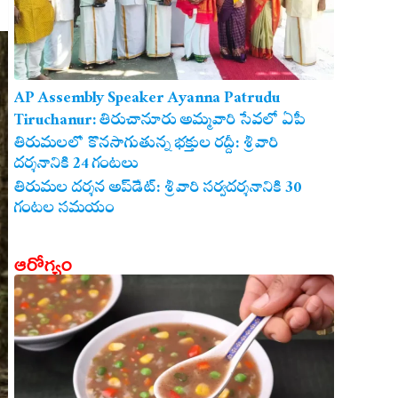
AP Assembly Speaker Ayanna Patrudu
Tiruchanur: తిరుచానూరు అమ్మవారి సేవలో ఏపీ
అసెంబ్లీ స్పీకర్.. కుటుంబ సమేతంగా దర్శించుకున్న
తిరుమలలో కొనసాగుతున్న భక్తుల రద్దీ: శ్రీవారి
దర్శనానికి 24 గంటలు
అయ్యన్నపాత్రుడు!
తిరుమల దర్శన అప్‌డేట్: శ్రీవారి సర్వదర్శనానికి 30
గంటల సమయం
ఆరోగ్యం