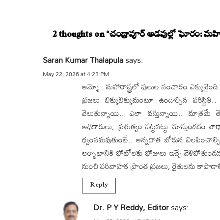
2 thoughts on “
చంద్రాపూర్ అడవుల్లో ఘోరం: మహ
Saran Kumar Thalapula
says:
May 22, 2026 at 4:23 PM
అమ్మో.. మహారాష్ట్రలో పులుల సంచారం ఎక్కువైంది.
ప్రజలు బిక్కుబిక్కుమంటూ ఉండాల్సిన పరిస్థితి
వెలుతున్నాయి.. ఎలా వస్తున్నాయి.. మాత్రమే త
అధికారులు, ప్రభుత్వం పట్టనట్టు చూస్తుండడం బాధ
ధ్వంసమవుతుంటే.. అన్నదాత బోరున విలపించాల్సింద
ఆర్భాటానికి ఫోటోలకు ఫోజులు ఇచ్చే వెళిపోత
నుంచి పరివాహక ప్రాంత ప్రజలు, రైతులను కాపాడాల
Reply
Dr. P Y Reddy, Editor
says: