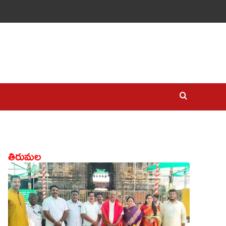
తిరుమల