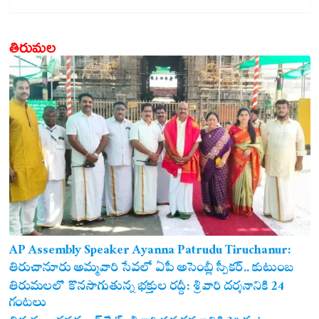
తిరుమల
AP Assembly Speaker Ayanna Patrudu Tiruchanur:
తిరుచానూరు అమ్మవారి సేవలో ఏపీ అసెంబ్లీ స్పీకర్.. కుటుంబ
సమేతంగా దర్శించుకున్న అయ్యన్నపాత్రుడు!
తిరుమలలో కొనసాగుతున్న భక్తుల రద్దీ: శ్రీవారి దర్శనానికి 24
గంటలు