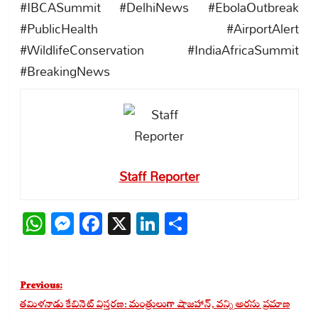
#IBCASummit #DelhiNews #EbolaOutbreak
#PublicHealth #AirportAlert
#WildlifeConservation #IndiaAfricaSummit
#BreakingNews
Staff Reporter
WhatsApp
Messenger
Facebook
X
LinkedIn
Share
Post
Previous:
navigation
తమిళనాడు కేబినెట్ విస్తరణ: మంత్రులుగా షాజహాన్, వన్ని అరసు ప్రమాణ