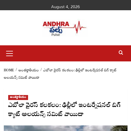
Skip
August 4, 2026
to
content
Primary
Menu
HOME
అంతర్జాతీయం
ఎబోలా వైరస్ కలకలం: ఢిల్లీలో ఇంటర్నేషనల్ బిగ్ క్యాట్
అలయన్స్ సమిట్ వాయిదా
అంతర్జాతీయం
ఎబోలా వైరస్ కలకలం: ఢిల్లీలో ఇంటర్నేషనల్ బిగ్
క్యాట్ అలయన్స్ సమిట్ వాయిదా