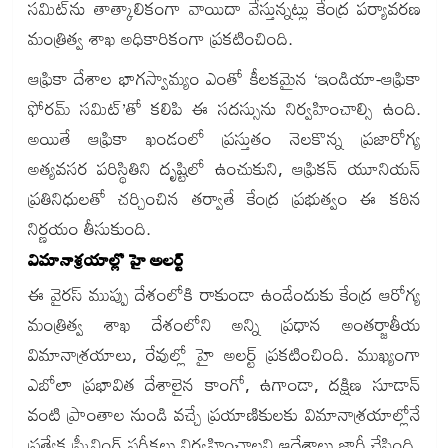
సమిట్‌ను తాత్కాలికంగా వాయిదా వేస్తున్నట్లు కేంద్ర పర్యావరణ
మంత్రిత్వ శాఖ అధికారికంగా ప్రకటించింది.
ఆఫ్రికా దేశాల భాగస్వామ్యం ఎంతో కీలకమైన ‘ఇండియా-ఆఫ్రికా
ఫోరమ్ సమిట్’తో కలిపి ఈ సదస్సును నిర్వహించాల్సి ఉంది.
అయితే ఆఫ్రికా ఖండంలో ప్రస్తుతం నెలకొన్న ప్రజారోగ్య
అత్యవసర పరిస్థితిని దృష్టిలో ఉంచుకుని, ఆఫ్రికన్ యూనియన్
ప్రతినిధులతో చర్చించిన తర్వాతే కేంద్ర ప్రభుత్వం ఈ కఠిన
నిర్ణయం తీసుకుంది.
విమానాశ్రయాల్లో హై అలర్ట్
ఈ వైరస్ ముప్పు దేశంలోకి రాకుండా ఉండేందుకు కేంద్ర ఆరోగ్య
మంత్రిత్వ శాఖ దేశంలోని అన్ని ప్రధాన అంతర్జాతీయ
విమానాశ్రయాలు, రేవుల్లో హై అలర్ట్ ప్రకటించింది. ముఖ్యంగా
ఎబోలా ప్రభావిత దేశాలైన కాంగో, ఉగాండా, దక్షిణ సూడాన్
వంటి ప్రాంతాల నుండి వచ్చే ప్రయాణికులకు విమానాశ్రయాల్లోనే
ప్రత్యేక స్క్రీనింగ్ పరీక్షలు నిర్వహించాలని ఆదేశాలు జారీ చేసింది.