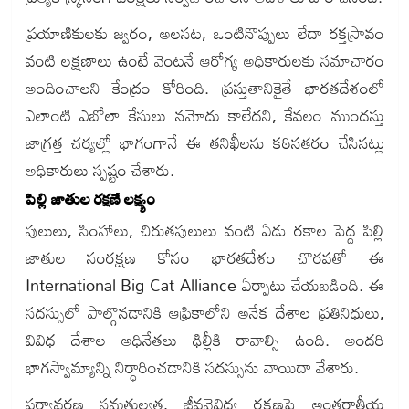
ప్రయాణికులకు జ్వరం, అలసట, ఒంటినొప్పులు లేదా రక్తస్రావం
వంటి లక్షణాలు ఉంటే వెంటనే ఆరోగ్య అధికారులకు సమాచారం
అందించాలని కేంద్రం కోరింది. ప్రస్తుతానికైతే భారతదేశంలో
ఎలాంటి ఎబోలా కేసులు నమోదు కాలేదని, కేవలం ముందస్తు
జాగ్రత్త చర్యల్లో భాగంగానే ఈ తనిఖీలను కఠినతరం చేసినట్లు
అధికారులు స్పష్టం చేశారు.
పిల్లి జాతుల రక్షణే లక్ష్యం
పులులు, సింహాలు, చిరుతపులులు వంటి ఏడు రకాల పెద్ద పిల్లి
జాతుల సంరక్షణ కోసం భారతదేశం చొరవతో ఈ
International Big Cat Alliance ఏర్పాటు చేయబడింది. ఈ
సదస్సులో పాల్గొనడానికి ఆఫ్రికాలోని అనేక దేశాల ప్రతినిధులు,
వివిధ దేశాల అధినేతలు ఢిల్లీకి రావాల్సి ఉంది. అందరి
భాగస్వామ్యాన్ని నిర్ధారించడానికి సదస్సును వాయిదా వేశారు.
పర్యావరణ సమతుల్యత, జీవవైవిధ్య రక్షణపై అంతర్జాతీయ