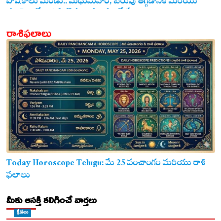
పోషకాలు మెండు.. మధుమేహం, బరువు తగ్గడానికి మరియు
గుండె ఆరోగ్యానికి జొన్న అన్నం ఎంతో మేలు!
రాశిఫలాలు
Today Horoscope Telugu: మే 25 పంచాంగం మరియు రాశి
ఫలాలు
మీకు ఆసక్తి కలిగించే వార్తలు
క్రీడలు