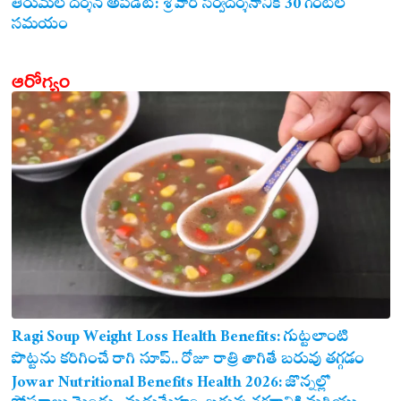
తిరుమల దర్శన అప్‌డేట్: శ్రీవారి సర్వదర్శనానికి 30 గంటల
సమయం
ఆరోగ్యం
Ragi Soup Weight Loss Health Benefits: గుట్టలాంటి
పొట్టను కరిగించే రాగి సూప్.. రోజూ రాత్రి తాగితే బరువు తగ్గడం
ఖాయం!
Jowar Nutritional Benefits Health 2026: జొన్నల్లో