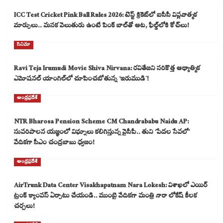
ICC Test Cricket Pink Ball Rules 2026: టెస్ట్ క్రికెట్‌లో ఐసీసీ విప్లవాత్మక
మార్పులు.. మసక వెలుతురు ఉంటే పింక్ బాల్‌తో ఆట, ఫీల్డ్‌లోకి కోచ్‌లు!
సినిమా
Ravi Teja Irumudi Movie Shiva Nirvana: రవితేజని సరికొత్త ఆధ్యాత్మిక
ఎమోషనల్ యాంగిల్‌లో చూపించబోతున్న ‘ఇరుముడి`!
ఆంధ్రప్రదేశ్
NTR Bharosa Pension Scheme CM Chandrababu Naidu AP:
సుపరిపాలన యజ్ఞంలో విఘ్నాలు కలిగిస్తున్న వైసీపీ.. తుని ‘పేదల సేవలో’
వేదికగా సీఎం చంద్రబాబు ధ్వజం!
ఆంధ్రప్రదేశ్
AirTrunk Data Center Visakhapatnam Nara Lokesh: విశాఖలో ఎయిర్
ట్రంక్ క్యాంపస్ ఏర్పాటు చేయండి.. ముంబై వేదికగా మంత్రి నారా లోకేష్ కీలక
చర్చలు!