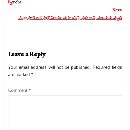
స్వీకారం!
Next:
చంద్రాపూర్ అడవుల్లో ఘోరం: మహిళలపై పులి దాడి, నలుగురు మృతి
Leave a Reply
Your email address will not be published.
Required fields
are marked
*
Comment
*