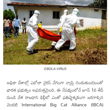
EBOLA VIRUS
ఆఫ్రికా దేశాల్లో ఎబోలా వైరస్ వేగంగా వ్యాప్తి చెందుతుండటంతో
భారత ప్రభుత్వం అప్రమత్తమైంది. ఈ నేపథ్యంలోనే జూన్ 1వ తేదీ
నుండి దేశ రాజధాని ఢిల్లీలో ఎంతో ప్రతిష్టాత్మకంగా జరగాల్సిన
మొదటి International Big Cat Alliance (IBCA)