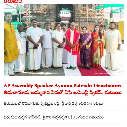
తిరుమల
మించి
పది
రెట్లు..
AP Assembly Speaker Ayanna Patrudu Tiruchanur:
తిరుచానూరు అమ్మవారి సేవలో ఏపీ అసెంబ్లీ స్పీకర్.. కుటుంబ
సమేతంగా దర్శించుకున్న అయ్యన్నపాత్రుడు!
తిరుమలలో కొనసాగుతున్న భక్తుల రద్దీ: శ్రీవారి దర్శనానికి 24 గంటలు
తిరుమల దర్శన అప్‌డేట్: శ్రీవారి సర్వదర్శనానికి 30 గంటల సమయం