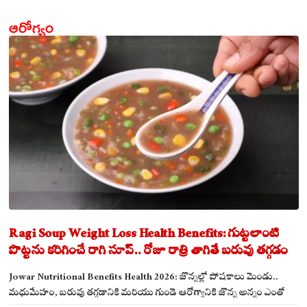
ఆరోగ్యం
Ragi Soup Weight Loss Health Benefits: గుట్టలాంటి
పొట్టను కరిగించే రాగి సూప్.. రోజూ రాత్రి తాగితే బరువు తగ్గడం
ఖాయం!
Jowar Nutritional Benefits Health 2026: జొన్నల్లో పోషకాలు మెండు..
మధుమేహం, బరువు తగ్గడానికి మరియు గుండె ఆరోగ్యానికి జొన్న అన్నం ఎంతో