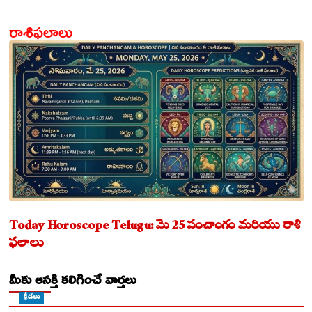
మేలు!
రాశిఫలాలు
Today Horoscope Telugu: మే 25 పంచాంగం మరియు రాశి
ఫలాలు
మీకు ఆసక్తి కలిగించే వార్తలు
క్రీడలు