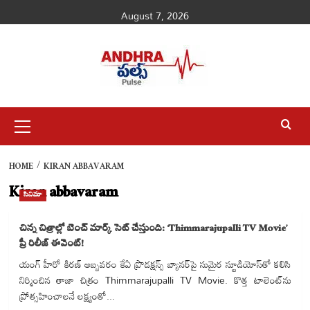
Skip
August 7, 2026
to
content
Primary
Menu
HOME
KIRAN ABBAVARAM
Kiran abbavaram
సినిమా
చిన్న చిత్రాల్లో బెంచ్‌ మార్క్‌ సెట్‌ చేస్తుంది: ‘Thimmarajupalli TV Movie’
ప్రీ రిలీజ్ ఈవెంట్!
యంగ్ హీరో కిరణ్ అబ్బవరం కేఏ ప్రొడక్షన్స్ బ్యానర్‌పై సుమైర స్టూడియోస్‌తో కలిసి
నిర్మించిన తాజా చిత్రం Thimmarajupalli TV Movie. కొత్త టాలెంట్‌ను
ప్రోత్సహించాలనే లక్ష్యంతో...