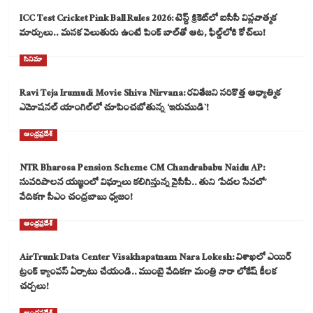
ICC Test Cricket Pink Ball Rules 2026: టెస్ట్ క్రికెట్‌లో ఐసీసీ విప్లవాత్మక
మార్పులు.. మసక వెలుతురు ఉంటే పింక్ బాల్‌తో ఆట, ఫీల్డ్‌లోకి కోచ్‌లు!
సినిమా
Ravi Teja Irumudi Movie Shiva Nirvana: రవితేజని సరికొత్త ఆధ్యాత్మిక
ఎమోషనల్ యాంగిల్‌లో చూపించబోతున్న ‘ఇరుముడి`!
ఆంధ్రప్రదేశ్
NTR Bharosa Pension Scheme CM Chandrababu Naidu AP:
సుపరిపాలన యజ్ఞంలో విఘ్నాలు కలిగిస్తున్న వైసీపీ.. తుని ‘పేదల సేవలో’
వేదికగా సీఎం చంద్రబాబు ధ్వజం!
ఆంధ్రప్రదేశ్
AirTrunk Data Center Visakhapatnam Nara Lokesh: విశాఖలో ఎయిర్
ట్రంక్ క్యాంపస్ ఏర్పాటు చేయండి.. ముంబై వేదికగా మంత్రి నారా లోకేష్ కీలక
చర్చలు!