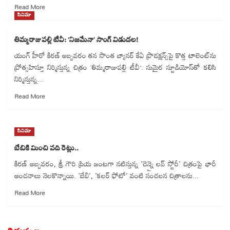
Read
Read More
more
సినిమా
about
చిన్న
తిమ్మరాజుపల్లి టీవీ: ‘నిజమేనా’ సాంగ్ విడుదల!
చిత్రాల్లో
యంగ్ హీరో కిరణ్ అబ్బవరం తన సొంత బ్యానర్ కేఏ ప్రొడక్షన్స్‌పై కొత్త టాలెంట్‌ను
బెంచ్‌
ప్రోత్సహిస్తూ నిర్మిస్తున్న చిత్రం ‘తిమ్మరాజుపల్లి టీవీ’. సుమైర స్టూడియోస్‌తో కలిసి
మార్క్‌
సెట్‌
నిర్మిస్తున్న...
చేస్తుంది:
Read
Read More
‘Thimmarajupalli
more
TV
about
Movie’
తిమ్మరాజుపల్లి
ప్రీ
సినిమా
టీవీ:
రిలీజ్
‘నిజమేనా’
బేబికి మించి పది రెట్లు..
ఈవెంట్!
సాంగ్
కిరణ్ అబ్బవరం, శ్రీ గౌరి ప్రియ జంటగా నటిస్తున్న 'చెన్నై లవ్ స్టోరీ' చిత్రంపై భారీ
విడుదల!
అంచనాలు నెలకొన్నాయి. 'బేబి', 'కలర్ ఫోటో' వంటి సంచలన చిత్రాలను...
Read
Read More
more
about
బేబికి