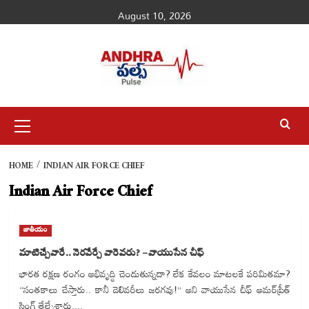
Skip
August 10, 2026
to
content
Primary
Menu
HOME
INDIAN AIR FORCE CHIEF
Indian Air Force Chief
జాతీయం
మాటిచ్చేవారే.. నెరవేర్చే వారెవరు? – వాయుసేన చీఫ్
భారత రక్షణ రంగం అభివృద్ధి చెందుతున్నదా? లేక కేవలం మాటలకే పరిమితమా?
“సంతకాలు చేస్తారు.. కానీ డెలివరీలు జరగవు!” అని వాయుసేన చీఫ్ అమర్‌ప్రీత్
సింగ్ తేల్చేశారు....