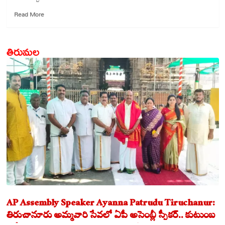
Read
Read More
more
about
మాటిచ్చేవారే..
తిరుమల
నెరవేర్చే
వారెవరు?
–
వాయుసేన
చీఫ్
AP Assembly Speaker Ayanna Patrudu Tiruchanur:
తిరుచానూరు అమ్మవారి సేవలో ఏపీ అసెంబ్లీ స్పీకర్.. కుటుంబ