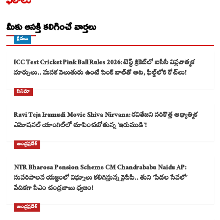
ఫలాలు
మీకు ఆసక్తి కలిగించే వార్తలు
క్రీడలు
ICC Test Cricket Pink Ball Rules 2026: టెస్ట్ క్రికెట్‌లో ఐసీసీ విప్లవాత్మక
మార్పులు.. మసక వెలుతురు ఉంటే పింక్ బాల్‌తో ఆట, ఫీల్డ్‌లోకి కోచ్‌లు!
సినిమా
Ravi Teja Irumudi Movie Shiva Nirvana: రవితేజని సరికొత్త ఆధ్యాత్మిక
ఎమోషనల్ యాంగిల్‌లో చూపించబోతున్న ‘ఇరుముడి`!
ఆంధ్రప్రదేశ్
NTR Bharosa Pension Scheme CM Chandrababu Naidu AP:
సుపరిపాలన యజ్ఞంలో విఘ్నాలు కలిగిస్తున్న వైసీపీ.. తుని ‘పేదల సేవలో’
వేదికగా సీఎం చంద్రబాబు ధ్వజం!
ఆంధ్రప్రదేశ్