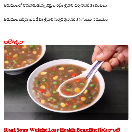
సమేతంగా దర్శించుకున్న అయ్యన్నపాత్రుడు!
తిరుమలలో కొనసాగుతున్న భక్తుల రద్దీ: శ్రీవారి దర్శనానికి 24 గంటలు
తిరుమల దర్శన అప్‌డేట్: శ్రీవారి సర్వదర్శనానికి 30 గంటల సమయం
ఆరోగ్యం
Ragi Soup Weight Loss Health Benefits: గుట్టలాంటి