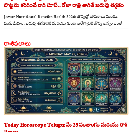
పొట్టను కరిగించే రాగి సూప్.. రోజూ రాత్రి తాగితే బరువు తగ్గడం
ఖాయం!
Jowar Nutritional Benefits Health 2026: జొన్నల్లో పోషకాలు మెండు..
మధుమేహం, బరువు తగ్గడానికి మరియు గుండె ఆరోగ్యానికి జొన్న అన్నం ఎంతో
మేలు!
రాశిఫలాలు
Today Horoscope Telugu: మే 25 పంచాంగం మరియు రాశి