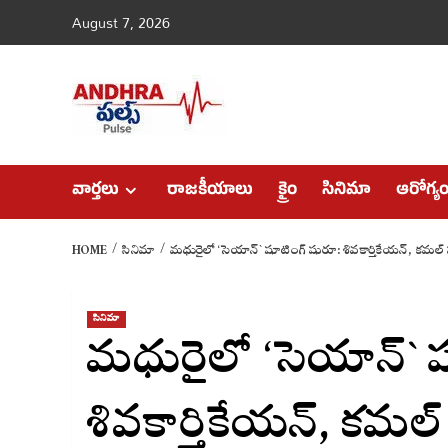
Skip
August 7, 2026
to
content
వార్తలు
రాజకీయాలు
క్రైం
సినిమా
ఆరోగ్య
HOME
సినిమా
మధురైలో ‘సెయాన్` షూటింగ్ షురూ: శివకార్తికేయన్, కమల్ హాసన్ల 
సినిమా
మధురైలో ‘సెయాన్` 
శివకార్తికేయన్, కమల్ హాస