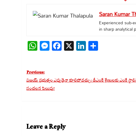
Saran Kumar Th
Experienced sub-edi
in sharp analytical
WhatsApp
Messenger
Facebook
X
LinkedIn
Share
Post
Previous:
navigation
విజయ్ ప్రభుత్వం ఎప్పుడైనా కూలిపోవచ్చు: డీఎంకే శ్రేణులకు ఎంకే స్టాలి
సంచలన పిలుపు!
Leave a Reply