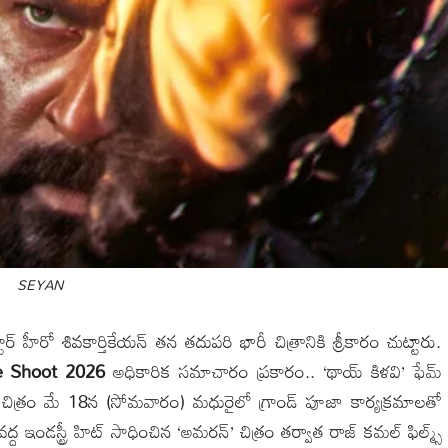
SEYAN
హీరో శివకార్తికేయన్ తన తదుపరి భారీ చిత్రానికి శ్రీకారం చుట్టారు.
e Shoot 2026
అధికారిక సమాచారం ప్రకారం.. ‘థాయ్ కిళవి’ ఫేమ్
ాన్` చిత్రం మే 18న (సోమవారం) మధురైలో గ్రాండ్ పూజా కార్యక్రమాలతో
ద్ద ఇండస్ట్రీ హిట్ సాధించిన ‘అమరన్’ చిత్రం తర్వాత రాజ్ కమల్ ఫిల్మ్స్