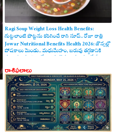
Ragi Soup Weight Loss Health Benefits:
గుట్టలాంటి పొట్టను కరిగించే రాగి సూప్.. రోజూ రాత్రి
తాగితే బరువు తగ్గడం ఖాయం!
Jowar Nutritional Benefits Health 2026: జొన్నల్లో
పోషకాలు మెండు.. మధుమేహం, బరువు తగ్గడానికి
మరియు గుండె ఆరోగ్యానికి జొన్న అన్నం ఎంతో మేలు!
రాశిఫలాలు