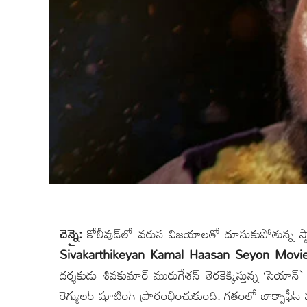
చెన్నై:
కోలీవుడ్‌లో వరుస విజయాలతో దూసుకుపోతున్న స్టార్ 
Sivakarthikeyan Kamal Haasan Seyon Movi
దర్శకుడు శివకుమార్ మురుగేశన్ తెరకెక్కిస్తున్న ‘సెయ
రెగ్యులర్ షూటింగ్ ప్రారంభించుకుంది. గతంలో బాక్సాఫీస్ వ