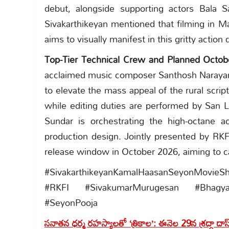
debut, alongside supporting actors Bala 
Sivakarthikeyan mentioned that filming in Ma
aims to visually manifest in this gritty action
Top-Tier Technical Crew and Planned Octob
acclaimed music composer Santhosh Narayana
to elevate the mass appeal of the rural scri
while editing duties are performed by San
Sundar is orchestrating the high-octane 
production design. Jointly presented by RK
release window in October 2026, aiming to ca
#SivakarthikeyanKamalHaasanSeyonMovie
#RKFI #SivakumarMurugesan #Bhagyas
#SeyonPooja
సనాతన ధర్మ రహస్యాలతో ‘త్రికాల’: ఈనెల 29న శ్రద్ధా దాస్ థ