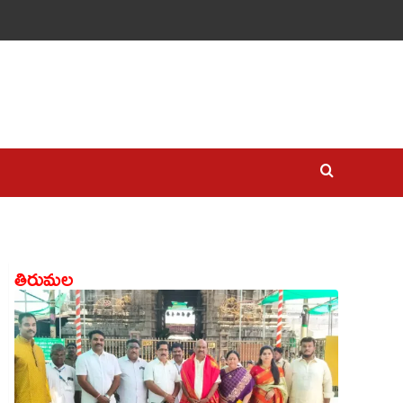
తిరుమల