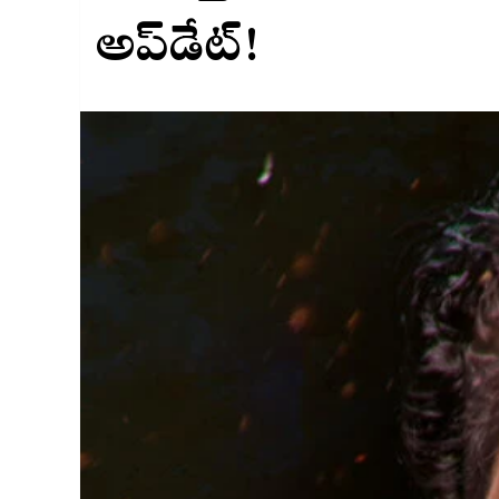
అప్‌డేట్!