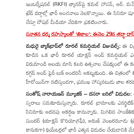
ఇంటర్నేషనల్ (RKFI) బ్యానర్‌పై కమల్ హాసన్, ఆర్. మహేంద
ట్రేడ్ వర్గాల్లో భారీ అంచనాలు నెలకొన్నాయి. ఈ సినిమా షూ
చేస్తూ సోషల్ మీడియా వేదికగా ప్రకటించారు.
సనాతన ధర్మ రహస్యాలతో ‘త్రికాల’: ఈనెల 29న శ్రద్ధా దాస్ థ
మధురై బ్యాక్‌డ్రాప్‌లో రూరల్ కమర్షియల్ విజువల్స్:
ఈ చిత్
కూడిన ఒక భారీ రూరల్ యాక్షన్ అండ్ కమర్షియల్ ఎంటర్
విరుమాండి ఆలయ మాసి కలరి ఉత్సవాల నేపథ్యంలో ఈ కథ సాగ
రగ్గడ్ అండ్ ఫైరీ లుక్ అందరినీ ఆకట్టుకుంది. ఈ చిత్రంలో శ
హీరోయిన్‌గా నటిస్తుండగా, ప్రముఖ హాస్యనటుడు బాల శరవణన
సంతోష్ నారాయణన్ మ్యూజిక్ – దసరా బరిలో విడుదల:
ఈ
స్వరాలు సమకూరుస్తున్నారు. రూరల్ డ్రామాలకు ఎనర్జిటిక
సినిమాకు అదనపు ఆకర్షణ కానున్నారు. మిగిలిన సాంకేతిక వ
సుందర్ (యాక్షన్ కొరియోగ్రఫీ), అరుణ్ వెంజరమూడు (ప్రొడ
కానుకగా) థియేటర్లలో భారీ ఎత్తున విడుదల చేయడానికి మేకర్స్