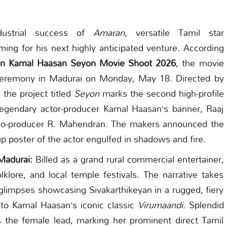
ustrial success of
Amaran
, versatile Tamil star
ming for his next highly anticipated venture. According
yan Kamal Haasan Seyon Movie Shoot 2026
, the movie
a ceremony in Madurai on Monday, May 18. Directed by
the project titled
Seyon
marks the second high-profile
legendary actor-producer Kamal Haasan’s banner, Raaj
e co-producer R. Mahendran. The makers announced the
up poster of the actor engulfed in shadows and fire.
Madurai:
Billed as a grand rural commercial entertainer,
olklore, and local temple festivals. The narrative takes
l glimpses showcasing Sivakarthikeyan in a rugged, fiery
to Kamal Haasan’s iconic classic
Virumaandi
. Splendid
 the female lead, marking her prominent direct Tamil