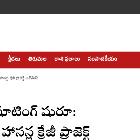
ం
క్రీడలు
తిరుమల
రాశి ఫలాలు
సంపాదకీయం
క్రేజీ ప్రాజెక్ట్ అప్‌డేట్!
షూటింగ్ షురూ:
న్ల క్రేజీ ప్రాజెక్ట్