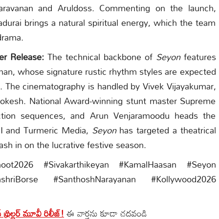
Saravanan and Aruldoss. Commenting on the launch,
durai brings a natural spiritual energy, which the team
 drama.
er Release:
The technical backbone of
Seyon
features
n, whose signature rustic rhythm styles are expected
pt. The cinematography is handled by Vivek Vijayakumar,
 Lokesh. National Award-winning stunt master Supreme
action sequences, and Arun Venjaramoodu heads the
FI and Turmeric Media,
Seyon
has targeted a theatrical
sh in on the lucrative festive season.
Shoot2026 #Sivakarthikeyan #KamalHaasan #Seyon
hriBorse #SanthoshNarayanan #Kollywood2026
్రిల్లర్ మూవీ రిలీజ్!
ఈ వార్తను కూడా చదవండి