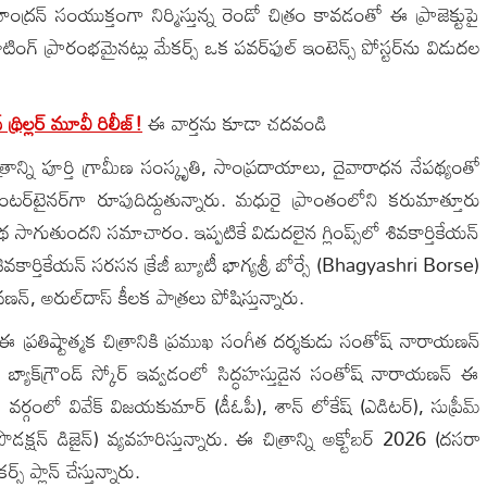
్రన్ సంయుక్తంగా నిర్మిస్తున్న రెండో చిత్రం కావడంతో ఈ ప్రాజెక్టుపై
టింగ్ ప్రారంభమైనట్లు మేకర్స్ ఒక పవర్‌ఫుల్ ఇంటెన్స్ పోస్టర్‌ను విడుదల
్రిల్లర్ మూవీ రిలీజ్!
ఈ వార్తను కూడా చదవండి
రాన్ని పూర్తి గ్రామీణ సంస్కృతి, సాంప్రదాయాలు, దైవారాధన నేపథ్యంతో
‌టైనర్‌గా రూపుదిద్దుతున్నారు. మధురై ప్రాంతంలోని కరుమాత్తూరు
ుతుందని సమాచారం. ఇప్పటికే విడుదలైన గ్లింప్స్‌లో శివకార్తికేయన్
ివకార్తికేయన్ సరసన క్రేజీ బ్యూటీ భాగ్యశ్రీ బోర్సే (Bhagyashri Borse)
్, అరుల్‌దాస్ కీలక పాత్రలు పోషిస్తున్నారు.
 ప్రతిష్టాత్మక చిత్రానికి ప్రముఖ సంగీత దర్శకుడు సంతోష్ నారాయణన్
్ బ్యాక్‌గ్రౌండ్ స్కోర్ ఇవ్వడంలో సిద్ధహస్తుడైన సంతోష్ నారాయణన్ ఈ
ర్గంలో వివేక్ విజయకుమార్ (డీఓపీ), శాన్ లోకేష్ (ఎడిటర్), సుప్రీమ్
క్షన్ డిజైన్) వ్యవహరిస్తున్నారు. ఈ చిత్రాన్ని అక్టోబర్ 2026 (దసరా
 ప్లాన్ చేస్తున్నారు.