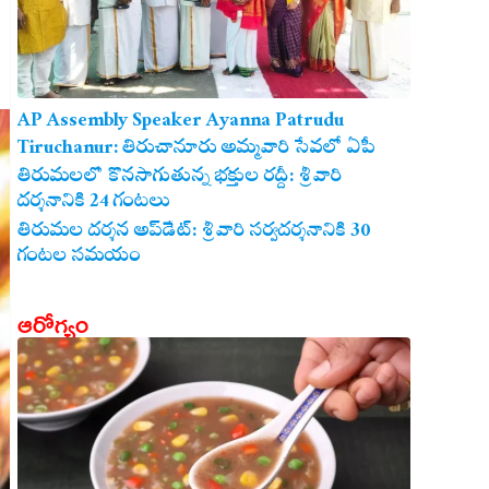
AP Assembly Speaker Ayanna Patrudu
Tiruchanur: తిరుచానూరు అమ్మవారి సేవలో ఏపీ
అసెంబ్లీ స్పీకర్.. కుటుంబ సమేతంగా దర్శించుకున్న
తిరుమలలో కొనసాగుతున్న భక్తుల రద్దీ: శ్రీవారి
దర్శనానికి 24 గంటలు
అయ్యన్నపాత్రుడు!
తిరుమల దర్శన అప్‌డేట్: శ్రీవారి సర్వదర్శనానికి 30
గంటల సమయం
ఆరోగ్యం