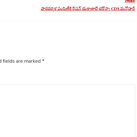
Next:
పారదర్శక పంపిణీకి రేషన్ దుకాణాలే భరోసా: CDS మనోహర్
 fields are marked
*