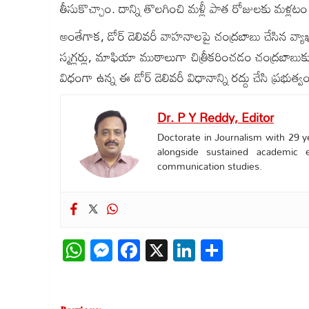
తీసుకొచ్చాం. దాన్ని తొలగించి మళ్లీ పాత రోజులకు మళ్
అంతేగాక, డోర్ డెలివరీ వాహనాలపై చంద్రబాబు చేసిన వ్యా
స్మగ్లర్లు, మాఫియా ముఠాలుగా చిత్రీకరించడం చంద్రబాబుకు
విధంగా ఉన్న ఈ డోర్ డెలివరీ విధానాన్ని రద్దు చేసి ప్రభుత్
Dr. P Y Reddy, Editor
Doctorate in Journalism with 29 ye
alongside sustained academic 
communication studies.
WhatsApp
Messenger
Facebook
X
LinkedIn
Share