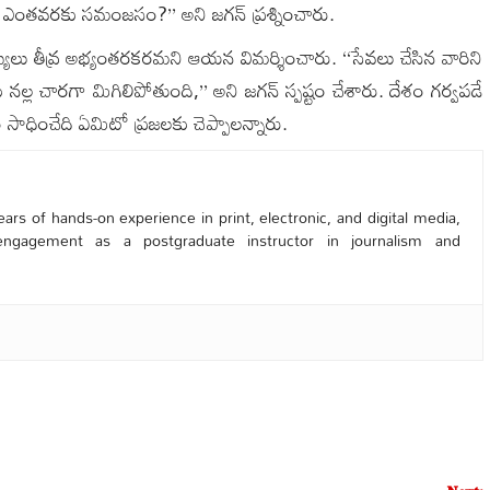
లటం ఎంతవరకు సమంజసం?’’ అని జగన్ ప్రశ్నించారు.
ఖ్యలు తీవ్ర అభ్యంతరకరమని ఆయన విమర్శించారు. ‘‘సేవలు చేసిన వారిని
 నల్ల చారగా మిగిలిపోతుంది,’’ అని జగన్ స్పష్టం చేశారు. దేశం గర్వపడే
వం సాధించేది ఏమిటో ప్రజలకు చెప్పాలన్నారు.
ars of hands-on experience in print, electronic, and digital media,
engagement as a postgraduate instructor in journalism and