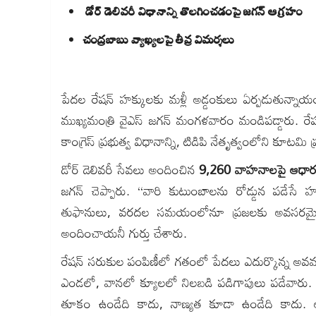
డోర్ డెలివరీ విధానాన్ని తొలగించడంపై జగన్ ఆగ్రహం
చంద్రబాబు వ్యాఖ్యలపై తీవ్ర విమర్శలు
పేదల రేషన్ హక్కులకు మళ్లీ అడ్డంకులు ఏర్పడుతున్నాయం
ముఖ్యమంత్రి వైఎస్ జగన్ మంగళవారం మండిపడ్డారు. రేషన
కాంగ్రెస్ ప్రభుత్వ విధానాన్ని, టిడిపి నేతృత్వంలోని కూటమ
డోర్ డెలివరీ సేవలు అందించిన
9,260 వాహనాలపై ఆధారపడిన
జగన్ చెప్పారు. ‘‘వారి కుటుంబాలను రోడ్డున పడేసే 
తుఫానులు, వరదల సమయంలోనూ ప్రజలకు అవసరమైన 
అందించాయనీ గుర్తు చేశారు.
రేషన్ సరుకుల పంపిణీలో గతంలో పేదలు ఎదుర్కొన్న అ
ఎండలో, వానలో క్యూలలో నిలబడి పడిగాపులు పడేవారు. ఎప
తూకం ఉండేది కాదు, నాణ్యత కూడా ఉండేది కాదు. అప