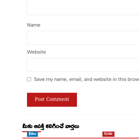
Name
Website
Save my name, email, and website in this brow
మీకు ఆసక్తి కలిగించే వార్తలు
క్రీడలు
సినిమా