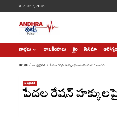
Skip
August 7, 2026
to
content
వార్తలు
రాజకీయాలు
క్రైం
సినిమా
ఆరోగ్య
HOME
ఆంధ్రప్రదేశ్
పేదల రేషన్ హక్కులపై ఆటలెందుకు? – జగన్
ఆంధ్రప్రదేశ్
పేదల రేషన్ హక్కుల