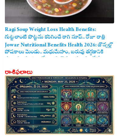
Ragi Soup Weight Loss Health Benefits:
గుట్టలాంటి పొట్టను కరిగించే రాగి సూప్.. రోజూ రాత్రి
తాగితే బరువు తగ్గడం ఖాయం!
Jowar Nutritional Benefits Health 2026: జొన్నల్లో
పోషకాలు మెండు.. మధుమేహం, బరువు తగ్గడానికి
మరియు గుండె ఆరోగ్యానికి జొన్న అన్నం ఎంతో మేలు!
రాశిఫలాలు