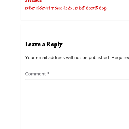
Post
Previous:
navigation
హసీనా పతనానికి కారణం మేమే : హఫీజ్ సయీద్ సంస్థ
Leave a Reply
Your email address will not be published.
Required
Comment
*