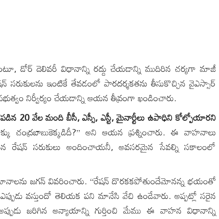
టూ, డోర్ డెలివరీ విధానాన్ని రద్దు చేయడాన్ని ముదిరిన చర్యగా మాజీ
్‌ సరుకులను ఇంటికే తేవడంలో పారదర్శకతను తీసుకొచ్చిన వైఎస్సార్
ి ప్రభుత్వం నిర్వీర్యం చేయడాన్ని ఆయన తీవ్రంగా ఖండించారు.
 20 వేల మంది బీసీ, ఎస్సీ, ఎస్టీ, మైనార్టీలు ఉపాధిని కోల్పోయారని
హక్కు చంద్రబాబుకెక్కడిదీ?’’ అని ఆయన ప్రశ్నించారు. ఈ వాహనాలు
రేషన్ సరుకులు అందించాయనీ, అవసరమైన సేవల్ని సకాలంలో
వమానాలను జగన్ వివరించారు. ‘‘రేషన్ దొరకకపోతుందేమోనన్న భయంతో
్పుడు వస్తుందో తెలియక పని మానేసి వేచి ఉండేవారు. అప్పట్లో సరైన
్పుడు జరిగిన అన్యాయాన్ని గుర్తించి మేము ఈ వాహన విధానాన్ని