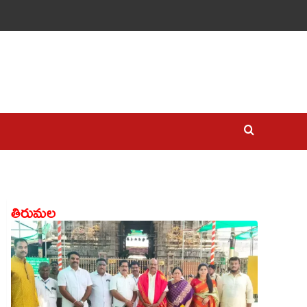
తిరుమల