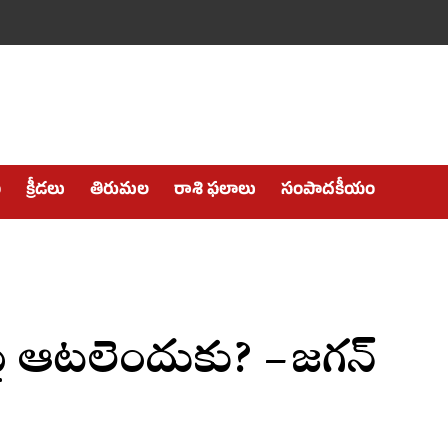
ం
క్రీడలు
తిరుమల
రాశి ఫలాలు
సంపాదకీయం
పై ఆటలెందుకు? – జగన్