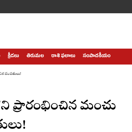
ం
క్రీడలు
తిరుమల
రాశి ఫలాలు
సంపాదకీయం
మౌనిక దంపతులు!
ి’ని ప్రారంభించిన మంచు
తులు!