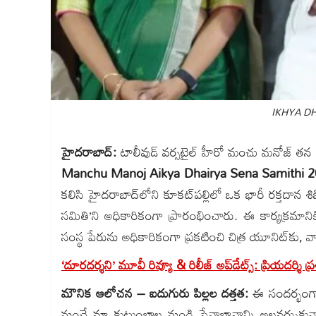
IKHYA D
హైదరాబాద్:
టాలీవుడ్ వర్సటైల్ హీరో మంచు మనోజ్ తన పు
Manchu Manoj Aikya Dhairya Sena Samithi 
కలిసి హైదరాబాద్‌లోని కూకట్‌పల్లిలో ఒక భారీ రక్తదాన శి
సమితి’ని అధికారికంగా ప్రారంభించారు. ఈ కార్యక్రమానిక
సంస్థ పేరును అధికారికంగా ప్రకటించి చిత్ర యూనిట్‌కు, 
‘దూరదర్శని’ మూవీ రివ్యూ & రిలీజ్ అప్‌డేట్స్: ప్రియదర్శి 
మౌనిక ఆలోచన – ఐదుగురు పిల్లల దత్తత:
ఈ సందర్భంగా 
నుంచే మా కుటుంబాల నుండి సేవాభావాన్ని అలవర్చుకున