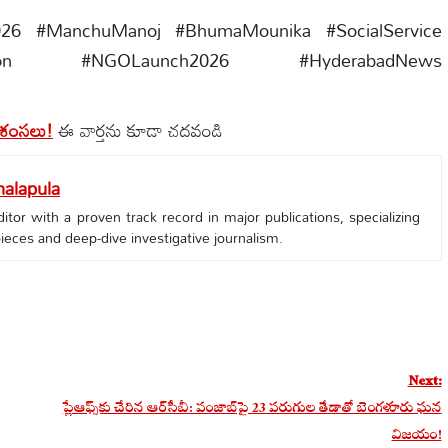
2026 #ManchuManoj #BhumaMounika #SocialService
cation #NGOLaunch2026 #HyderabadNews
ప్రశంసలు!
ఈ వార్తను కూడా చదవండి
alapula
tor with a proven track record in major publications, specializing
 pieces and deep-dive investigative journalism.
Next:
ప్లేఆఫ్స్‌కు చేరిన ఆర్‌సీబీ: పంజాబ్‌పై 23 పరుగుల తేడాతో బెంగళూరు ఘన
విజయం!