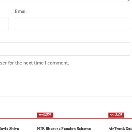
Email
ser for the next time I comment.
ఆంధ్రప్రదేశ్
ఆంధ్రప్రదేశ్
Movie Shiva
NTR Bharosa Pension Scheme
AirTrunk Dat