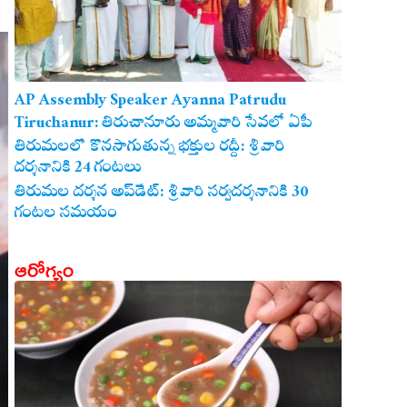
AP Assembly Speaker Ayanna Patrudu
Tiruchanur: తిరుచానూరు అమ్మవారి సేవలో ఏపీ
అసెంబ్లీ స్పీకర్.. కుటుంబ సమేతంగా దర్శించుకున్న
తిరుమలలో కొనసాగుతున్న భక్తుల రద్దీ: శ్రీవారి
దర్శనానికి 24 గంటలు
అయ్యన్నపాత్రుడు!
తిరుమల దర్శన అప్‌డేట్: శ్రీవారి సర్వదర్శనానికి 30
గంటల సమయం
ఆరోగ్యం