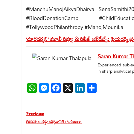
#ManchuManojAikyaDhairya SenaSamithi
#BloodDonationCamp #ChildEdu
#TollywoodPhilanthropy #ManojMounika
‘దూరదర్శని’ మూవీ రివ్యూ & రిలీజ్ అప్‌డేట్స్: ప్రియదర్శి 
Saran Kumar Th
Experienced sub-edi
in sharp analytical
WhatsApp
Messenger
Facebook
X
LinkedIn
Share
Post
Previous:
navigation
తిరుమల రద్దీ: దర్శనానికి 18 గంటలు