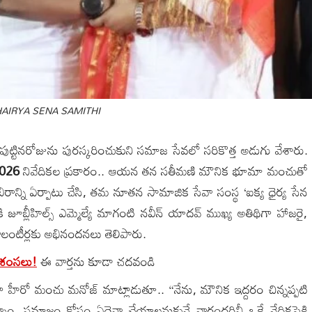
HAIRYA SENA SAMITHI
ట్టినరోజును పురస్కరించుకుని సమాజ సేవలో సరికొత్త అడుగు వేశారు.
2026
నివేదికల ప్రకారం.. ఆయన తన సతీమణి మౌనిక భూమా మంచుతో
బిరాన్ని ఏర్పాటు చేసి, తమ నూతన సామాజిక సేవా సంస్థ ‘ఐక్య ధైర్య సేన
ి జూబ్లీహిల్స్ ఎమ్మెల్యే మాగంటి నవీన్ యాదవ్ ముఖ్య అతిథిగా హాజరై,
వాలంటీర్లకు అభినందనలు తెలిపారు.
ప్రశంసలు!
ఈ వార్తను కూడా చదవండి
హీరో మంచు మనోజ్ మాట్లాడుతూ.. “నేను, మౌనిక ఇద్దరం చిన్నప్పటి
్నాం. సమాజం కోసం ఏదైనా చేయాలనుకునే వారందరినీ ఒకే వేదికపైకి