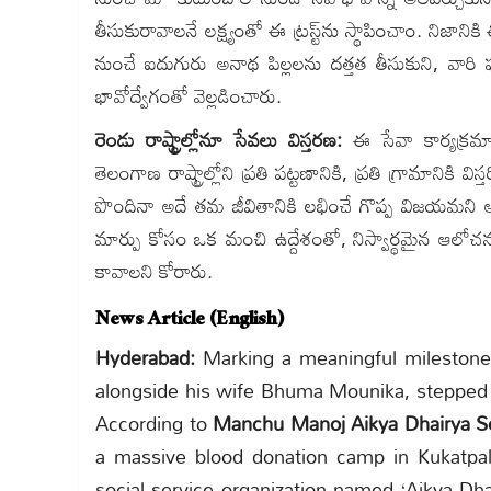
తీసుకురావాలనే లక్ష్యంతో ఈ ట్రస్ట్‌ను స్థాపించాం. ని
నుంచే ఐదుగురు అనాథ పిల్లలను దత్తత తీసుకుని, వారి ప
భావోద్వేగంతో వెల్లడించారు.
రెండు రాష్ట్రాల్లోనూ సేవలు విస్తరణ:
ఈ సేవా కార్యక్రమా
తెలంగాణ రాష్ట్రాల్లోని ప్రతి పట్టణానికి, ప్రతి గ్రామానికి
పొందినా అదే తమ జీవితానికి లభించే గొప్ప విజయమన
మార్పు కోసం ఒక మంచి ఉద్దేశంతో, నిస్వార్థమైన ఆలోచన
కావాలని కోరారు.
News Article (English)
Hyderabad:
Marking a meaningful milestone 
alongside his wife Bhuma Mounika, stepped f
According to
Manchu Manoj Aikya Dhairya S
a massive blood donation camp in Kukatpally
social service organization named ‘Aikya Dh