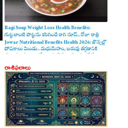
Ragi Soup Weight Loss Health Benefits:
గుట్టలాంటి పొట్టను కరిగించే రాగి సూప్.. రోజూ రాత్రి
తాగితే బరువు తగ్గడం ఖాయం!
Jowar Nutritional Benefits Health 2026: జొన్నల్లో
పోషకాలు మెండు.. మధుమేహం, బరువు తగ్గడానికి
మరియు గుండె ఆరోగ్యానికి జొన్న అన్నం ఎంతో మేలు!
రాశిఫలాలు