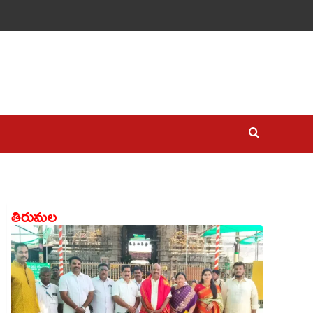
తిరుమల