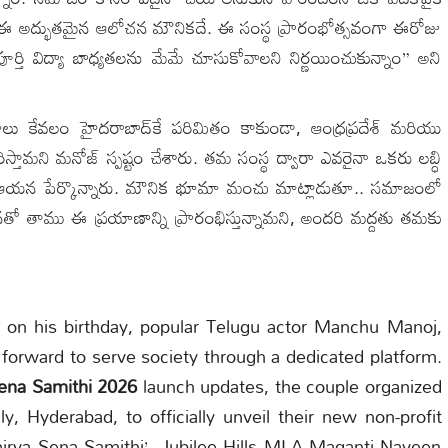
జానికి ఈ అద్భుతమైన ఆలోచన మౌనికదే. ఈ సంస్థ ప్రారంభోత్సవంగా ఈరోజు
ూర్తి విద్యా బాధ్యతలను మేమే చూసుకోవాలని నిర్ణయించుకున్నాం” అని
లు కేవలం హైదరాబాద్‌కే పరిమితం కాకుండా, ఆంధ్రప్రదేశ్ మరియు
 విస్తరిస్తామని మనోజ్ స్పష్టం చేశారు. తమ సంస్థ ద్వారా ఎవరైనా ఒకరు లబ్ధి
ి ఆయన పేర్కొన్నారు. మౌనిక భూమా మంచు మాట్లాడుతూ.. సమాజంలో
తో తాము ఈ ప్రయాణాన్ని ప్రారంభిస్తున్నామని, అందరి మద్దతు తమకు
on his birthday, popular Telugu actor Manchu Manoj,
orward to serve society through a dedicated platform.
ena Samithi 2026
launch updates, the couple organized
, Hyderabad, to officially unveil their new non-profit
airya Sena Samithi’. Jubilee Hills MLA Maganti Naveen