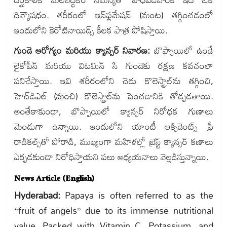
దివ్యౌషధం. శరీరంలో ఇన్‌ఫ్లమేషన్ (మంట) తగ్గించడంలో
ఇందులోని కెరోటినాయిడ్స్ కీలక పాత్ర పోషిస్తాయి.
గుండె ఆరోగ్యం మరియు క్యాన్సర్ నివారణ:
బొప్పాయిలో ఉండే
లైకోపీన్ మరియు విటమిన్ సి గుండెకు రక్షణ కవచంలా
పనిచేస్తాయి. ఇవి శరీరంలోని చెడు కొలెస్ట్రాల్‌ను తగ్గించి,
హెచ్‌డిఎల్ (మంచి) కొలెస్ట్రాల్‌ను పెంచడానికి తోడ్పడతాయి.
అంతేకాకుండా, బొప్పాయిలో క్యాన్సర్ నిరోధక గుణాలు
మెండుగా ఉన్నాయి. ఇందులోని యాంటీ ఆక్సిడెంట్స్ ఫ్రీ
రాడికల్స్‌తో పోరాడి, ముఖ్యంగా మహిళల్లో బ్రెస్ట్ క్యాన్సర్ కణాలు
ఏర్పడకుండా నిరోధిస్తాయని పలు అధ్యయనాలు వెల్లడిస్తున్నాయి.
News Article (English)
Hyderabad:
Papaya is often referred to as the
“fruit of angels” due to its immense nutritional
value. Packed with Vitamin C, Potassium, and