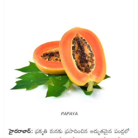
PAPAYA
హైదరాబాద్:
ప్రకృతి మనకు ప్రసాదించిన అద్భుతమైన పండ్లలో