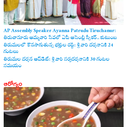
AP Assembly Speaker Ayanna Patrudu Tiruchanur:
తిరుచానూరు అమ్మవారి సేవలో ఏపీ అసెంబ్లీ స్పీకర్.. కుటుంబ
సమేతంగా దర్శించుకున్న అయ్యన్నపాత్రుడు!
తిరుమలలో కొనసాగుతున్న భక్తుల రద్దీ: శ్రీవారి దర్శనానికి 24
గంటలు
తిరుమల దర్శన అప్‌డేట్: శ్రీవారి సర్వదర్శనానికి 30 గంటల
సమయం
ఆరోగ్యం