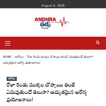
Skip
August 4, 2026
to
content
Primary
Menu
HOME
ఆరోగ్యం
రోజూ రెండు ముక్కల బొప్పాయి తింటే ఏమవుతుందో తెలుసా?
అద్భుతమైన ఆరోగ్య ప్రయోజనాలు!
ఆరోగ్యం
రోజూ రెండు ముక్కల బొప్పాయి తింటే
ఏమవుతుందో తెలుసా? అద్భుతమైన ఆరోగ్య
ప్రయోజనాలు!