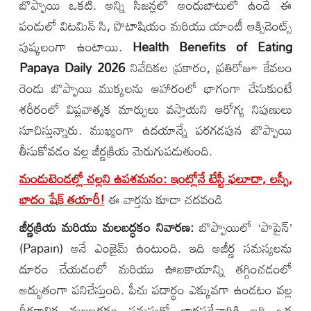
బొప్పాయి ఒకటి. అన్ని సీజన్లలో అందుబాటులో ఉండే ఈ
పండులో విటమిన్ సి, పొటాషియం మరియు యాంటీ ఆక్సిడెంట్స్
పుష్కలంగా ఉంటాయి.
Health Benefits of Eating
Papaya Daily 2026
నివేదికల ప్రకారం, ప్రతిరోజూ కేవలం
రెండు బొప్పాయి ముక్కలను ఆహారంలో భాగంగా చేసుకుంటే
శరీరంలో విప్లవాత్మక మార్పులు వస్తాయని ఆరోగ్య నిపుణులు
సూచిస్తున్నారు. ముఖ్యంగా ఉదయాన్నే పరగడపున బొప్పాయి
తీసుకోవడం వల్ల జీర్ణక్రియ మెరుగుపడుతుంది.
మండుటెండల్లో చల్లని ఉపశమనం: ఇంట్లోనే టేస్టీ ఫలూదా, లస్సీ,
బాదం షేక్ తయారీ!
ఈ వార్తను కూడా చదవండి
జీర్ణక్రియ మరియు మలబద్ధకం నివారణ:
బొప్పాయిలో ‘పాపైన్’
(Papain) అనే ఎంజైమ్ ఉంటుంది. ఇది అజీర్ణ సమస్యలను
దూరం చేయడంలో మరియు ఊబకాయాన్ని తగ్గించడంలో
అద్భుతంగా పనిచేస్తుంది. పీచు పదార్థం ఎక్కువగా ఉండటం వల్ల
దీర్ఘకాలిక మలబద్ధకం సమస్యతో బాధపడేవారికి ఇది ఒక