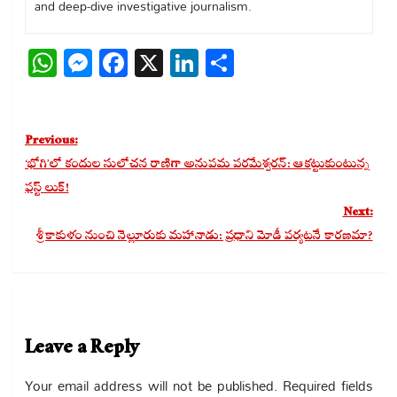
and deep-dive investigative journalism.
WhatsApp
Messenger
Facebook
X
LinkedIn
Share
Post
Previous:
navigation
‘భోగి’లో కందుల సులోచన రాణిగా అనుపమ పరమేశ్వరన్: ఆకట్టుకుంటున్న
ఫస్ట్ లుక్!
Next:
శ్రీకాకుళం నుంచి నెల్లూరుకు మహానాడు: ప్రధాని మోడీ పర్యటనే కారణమా?
Leave a Reply
Your email address will not be published.
Required fields