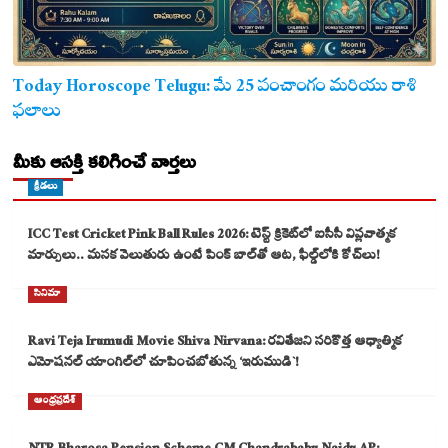
Today Horoscope Telugu: మే 25 పంచాంగం మరియు రాశి
ఫలాలు
మీకు ఆసక్తి కలిగించే వార్తలు
క్రీడలు
ICC Test Cricket Pink Ball Rules 2026: టెస్ట్ క్రికెట్‌లో ఐసీసీ విప్లవాత్మక
మార్పులు.. మసక వెలుతురు ఉంటే పింక్ బాల్‌తో ఆట, ఫీల్డ్‌లోకి కోచ్‌లు!
సినిమా
Ravi Teja Irumudi Movie Shiva Nirvana: రవితేజని సరికొత్త ఆధ్యాత్మిక
ఎమోషనల్ యాంగిల్‌లో చూపించబోతున్న ‘ఇరుముడి`!
ఆంధ్రప్రదేశ్