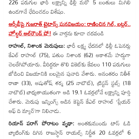
226 పరుగుల భారీ లక్ష్యాన్ని ఢిల్లీ మరో 5 బంతులు మిగిలి
ఉండగానే ఛేదించడం విశేషం.
ఆర్సీబీపై గుజరాత్ టైటాన్స్ ఘనవిజయం: రాణించిన గిల్, బట్లర్..
హోల్డర్ ఆల్‌రౌండ్ షో!
ఈ వార్తను కూడా చదవండి
రాహుల్, నిశాంక మెరుపులు:
భారీ లక్ష్య ఛేదనలో ఢిల్లీ ఓపెనర్లు
కేఎల్ రాహుల్ (75), పతుం నిశాంక (62) ఆకాశమే హద్దుగా
చెలరేగిపోయారు. వీరిద్దరూ తొలి వికెట్‌కు కేవలం 110 పరుగులు
జోడించి విజయానికి బలమైన పునాది వేశారు. అనంతరం నితీశ్
రాణా (33), ఆషుతోష్ శర్మ (25 నాటౌట్), ట్రిస్టన్ స్టబ్స్ (18
నాటౌట్) బాధ్యతాయుతంగా ఆడి 19.1 ఓవర్లలోనే లక్ష్యాన్ని పూర్తి
చేశారు. మెరుపు ఇన్నింగ్స్ ఆడిన కెప్టెన్ కేఎల్ రాహుల్ ‘ప్లేయర్
ఆఫ్ ది మ్యాచ్’గా నిలిచాడు.
రియాన్ పరాగ్ పోరాటం వృథా:
అంతకుముందు టాస్ ఓడి
బ్యాటింగ్‌కు దిగిన రాజస్థాన్ రాయల్స్ నిర్ణీత 20 ఓవర్లలో 6