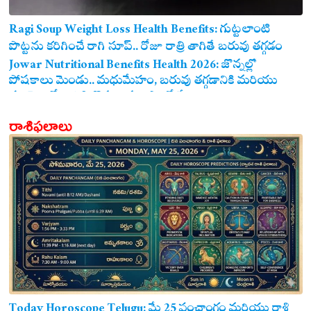
Ragi Soup Weight Loss Health Benefits: గుట్టలాంటి
పొట్టను కరిగించే రాగి సూప్.. రోజూ రాత్రి తాగితే బరువు తగ్గడం
ఖాయం!
Jowar Nutritional Benefits Health 2026: జొన్నల్లో
పోషకాలు మెండు.. మధుమేహం, బరువు తగ్గడానికి మరియు
గుండె ఆరోగ్యానికి జొన్న అన్నం ఎంతో మేలు!
రాశిఫలాలు
Today Horoscope Telugu: మే 25 పంచాంగం మరియు రాశి