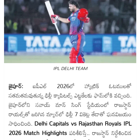
IPL DELHI TEAM
జైపూర్:
ఐపీఎల్ 2026లో హ్యాట్రిక్ ఓటములతో
సతమతమవుతున్న ఢిల్లీ క్యాపిటల్స్ ఎట్టకేలకు ఫామ్‌లోకి వచ్చింది.
జైపూర్‌లోని సవాయ్ మాన్ సింగ్ స్టేడియంలో రాజస్థాన్
రాయల్స్‌తో జరిగిన మ్యాచ్‌లో ఢిల్లీ 7 వికెట్ల తేడాతో ఘనవిజయం
సాధించింది.
Delhi Capitals vs Rajasthan Royals IPL
2026 Match Highlights
పరిశీలిస్తే.. రాజస్థాన్ నిర్దేశించిన