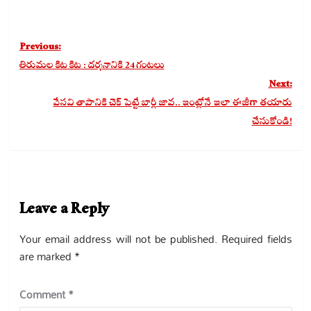
Post
Previous:
navigation
తిరుమల కిట కిట : దర్శనానికి 24 గంటలు
Next:
వేసవి తాపానికి చెక్ పెట్టే బార్లీ జావ.. ఇంట్లోనే ఇలా ఈజీగా తయారు
చేసుకోండి!
Leave a Reply
Your email address will not be published.
Required fields
are marked
*
Comment
*