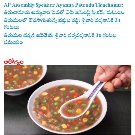
AP Assembly Speaker Ayanna Patrudu Tiruchanur:
తిరుచానూరు అమ్మవారి సేవలో ఏపీ అసెంబ్లీ స్పీకర్.. కుటుంబ
సమేతంగా దర్శించుకున్న అయ్యన్నపాత్రుడు!
తిరుమలలో కొనసాగుతున్న భక్తుల రద్దీ: శ్రీవారి దర్శనానికి 24
గంటలు
తిరుమల దర్శన అప్‌డేట్: శ్రీవారి సర్వదర్శనానికి 30 గంటల
సమయం
ఆరోగ్యం