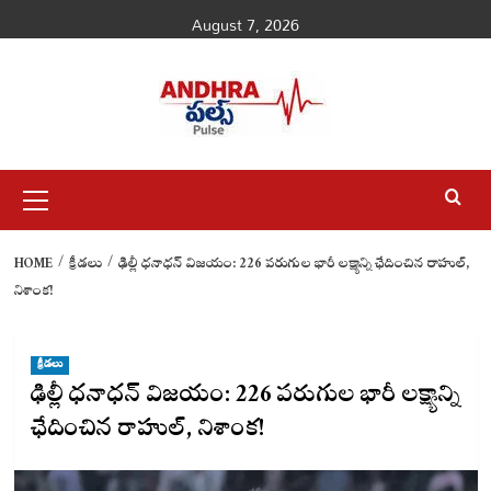
Skip
August 7, 2026
to
content
Primary
Menu
HOME
క్రీడలు
ఢిల్లీ ధనాధన్ విజయం: 226 పరుగుల భారీ లక్ష్యాన్ని ఛేదించిన రాహుల్,
నిశాంక!
క్రీడలు
ఢిల్లీ ధనాధన్ విజయం: 226 పరుగుల భారీ లక్ష్యాన్ని
ఛేదించిన రాహుల్, నిశాంక!