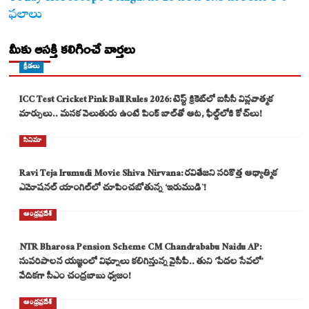
ఫలాలు
మీకు ఆసక్తి కలిగించే వార్తలు
క్రీడలు
ICC Test Cricket Pink Ball Rules 2026: టెస్ట్ క్రికెట్‌లో ఐసీసీ విప్లవాత్మక
మార్పులు.. మసక వెలుతురు ఉంటే పింక్ బాల్‌తో ఆట, ఫీల్డ్‌లోకి కోచ్‌లు!
సినిమా
Ravi Teja Irumudi Movie Shiva Nirvana: రవితేజని సరికొత్త ఆధ్యాత్మిక
ఎమోషనల్ యాంగిల్‌లో చూపించబోతున్న ‘ఇరుముడి`!
ఆంధ్రప్రదేశ్
NTR Bharosa Pension Scheme CM Chandrababu Naidu AP:
సుపరిపాలన యజ్ఞంలో విఘ్నాలు కలిగిస్తున్న వైసీపీ.. తుని ‘పేదల సేవలో’
వేదికగా సీఎం చంద్రబాబు ధ్వజం!
ఆంధ్రప్రదేశ్