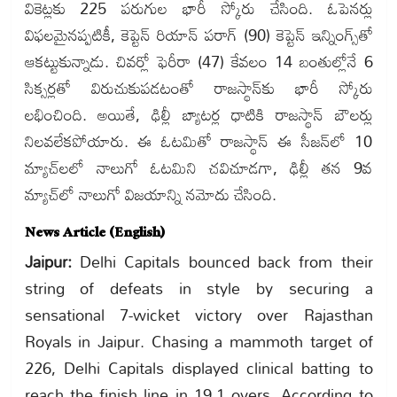
వికెట్లకు 225 పరుగుల భారీ స్కోరు చేసింది. ఓపెనర్లు
విఫలమైనప్పటికీ, కెప్టెన్ రియాన్ పరాగ్ (90) కెప్టెన్ ఇన్నింగ్స్‌తో
ఆకట్టుకున్నాడు. చివర్లో ఫెరీరా (47) కేవలం 14 బంతుల్లోనే 6
సిక్సర్లతో విరుచుకుపడటంతో రాజస్థాన్‌కు భారీ స్కోరు
లభించింది. అయితే, ఢిల్లీ బ్యాటర్ల ధాటికి రాజస్థాన్ బౌలర్లు
నిలవలేకపోయారు. ఈ ఓటమితో రాజస్థాన్ ఈ సీజన్‌లో 10
మ్యాచ్‌లలో నాలుగో ఓటమిని చవిచూడగా, ఢిల్లీ తన 9వ
మ్యాచ్‌లో నాలుగో విజయాన్ని నమోదు చేసింది.
News Article (English)
Jaipur:
Delhi Capitals bounced back from their
string of defeats in style by securing a
sensational 7-wicket victory over Rajasthan
Royals in Jaipur. Chasing a mammoth target of
226, Delhi Capitals displayed clinical batting to
reach the finish line in 19.1 overs. According to