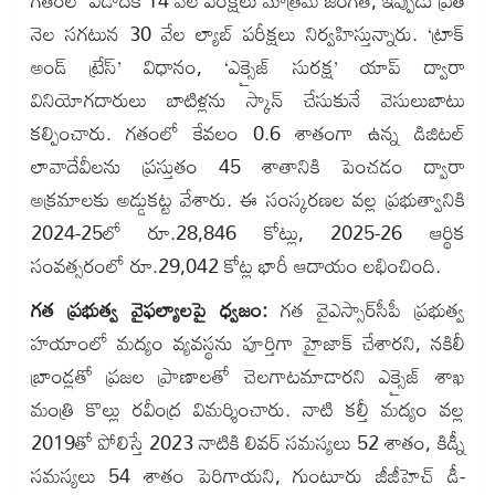
గతంలో ఏడాదికి 14 వేల పరీక్షలు మాత్రమే జరిగితే, ఇప్పుడు ప్రతి
నెల సగటున 30 వేల ల్యాబ్ పరీక్షలు నిర్వహిస్తున్నారు. ‘ట్రాక్
అండ్ ట్రేస్’ విధానం, ‘ఎక్సైజ్ సురక్ష’ యాప్ ద్వారా
వినియోగదారులు బాటిళ్లను స్కాన్ చేసుకునే వెసులుబాటు
కల్పించారు. గతంలో కేవలం 0.6 శాతంగా ఉన్న డిజిటల్
లావాదేవీలను ప్రస్తుతం 45 శాతానికి పెంచడం ద్వారా
అక్రమాలకు అడ్డుకట్ట వేశారు. ఈ సంస్కరణల వల్ల ప్రభుత్వానికి
2024-25లో రూ.28,846 కోట్లు, 2025-26 ఆర్థిక
సంవత్సరంలో రూ.29,042 కోట్ల భారీ ఆదాయం లభించింది.
గత ప్రభుత్వ వైఫల్యాలపై ధ్వజం:
గత వైఎస్సార్‌సీపీ ప్రభుత్వ
హయాంలో మద్యం వ్యవస్థను పూర్తిగా హైజాక్ చేశారని, నకిలీ
బ్రాండ్లతో ప్రజల ప్రాణాలతో చెలగాటమాడారని ఎక్సైజ్ శాఖ
మంత్రి కొల్లు రవీంద్ర విమర్శించారు. నాటి కల్తీ మద్యం వల్ల
2019తో పోలిస్తే 2023 నాటికి లివర్ సమస్యలు 52 శాతం, కిడ్నీ
సమస్యలు 54 శాతం పెరిగాయని, గుంటూరు జీజీహెచ్ డీ-