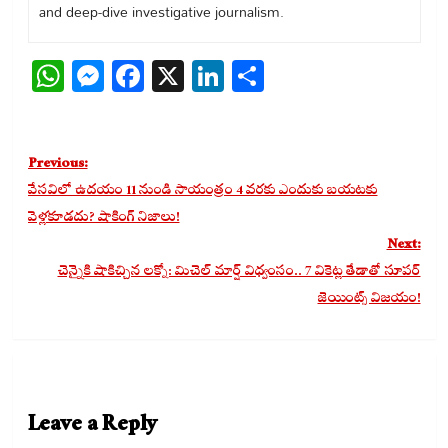
and deep-dive investigative journalism.
WhatsApp
Messenger
Facebook
X
LinkedIn
Share
Post
Previous:
navigation
వేసవిలో ఉదయం 11 నుండి సాయంత్రం 4 వరకు ఎందుకు బయటకు
వెళ్లకూడదు? షాకింగ్ నిజాలు!
Next:
చెన్నైకి షాకిచ్చిన లక్నో: మిచెల్ మార్ష్ విధ్వంసం.. 7 వికెట్ల తేడాతో సూపర్
జెయింట్స్ విజయం!
Leave a Reply