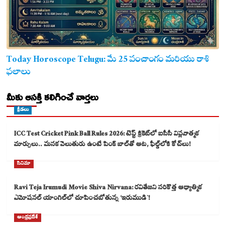
Today Horoscope Telugu: మే 25 పంచాంగం మరియు రాశి
ఫలాలు
మీకు ఆసక్తి కలిగించే వార్తలు
క్రీడలు
ICC Test Cricket Pink Ball Rules 2026: టెస్ట్ క్రికెట్‌లో ఐసీసీ విప్లవాత్మక
మార్పులు.. మసక వెలుతురు ఉంటే పింక్ బాల్‌తో ఆట, ఫీల్డ్‌లోకి కోచ్‌లు!
సినిమా
Ravi Teja Irumudi Movie Shiva Nirvana: రవితేజని సరికొత్త ఆధ్యాత్మిక
ఎమోషనల్ యాంగిల్‌లో చూపించబోతున్న ‘ఇరుముడి`!
ఆంధ్రప్రదేశ్