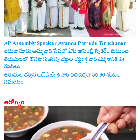
AP Assembly Speaker Ayanna Patrudu Tiruchanur:
తిరుచానూరు అమ్మవారి సేవలో ఏపీ అసెంబ్లీ స్పీకర్.. కుటుంబ
సమేతంగా దర్శించుకున్న అయ్యన్నపాత్రుడు!
తిరుమలలో కొనసాగుతున్న భక్తుల రద్దీ: శ్రీవారి దర్శనానికి 24
గంటలు
తిరుమల దర్శన అప్‌డేట్: శ్రీవారి సర్వదర్శనానికి 30 గంటల
సమయం
ఆరోగ్యం