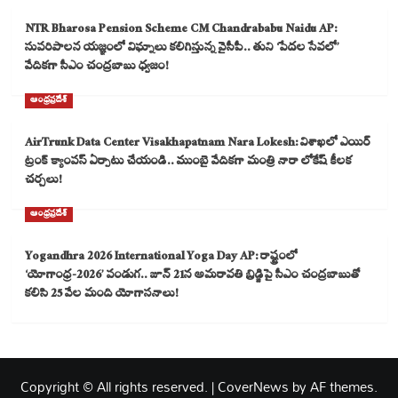
NTR Bharosa Pension Scheme CM Chandrababu Naidu AP:
సుపరిపాలన యజ్ఞంలో విఘ్నాలు కలిగిస్తున్న వైసీపీ.. తుని ‘పేదల సేవలో’
వేదికగా సీఎం చంద్రబాబు ధ్వజం!
ఆంధ్రప్రదేశ్
AirTrunk Data Center Visakhapatnam Nara Lokesh: విశాఖలో ఎయిర్
ట్రంక్ క్యాంపస్ ఏర్పాటు చేయండి.. ముంబై వేదికగా మంత్రి నారా లోకేష్ కీలక
చర్చలు!
ఆంధ్రప్రదేశ్
Yogandhra 2026 International Yoga Day AP: రాష్ట్రంలో
‘యోగాంధ్ర-2026’ పండుగ.. జూన్ 21న అమరావతి బ్రిడ్జిపై సీఎం చంద్రబాబుతో
కలిసి 25 వేల మంది యోగాసనాలు!
Copyright © All rights reserved.
|
CoverNews
by AF themes.