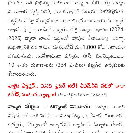
ప్రకారం, గత ప్రభుత్వ హయాంలో ఉన్న అవినీతి, కల్తీ మద్యం
విధానాలకు స్వస్తి పలికి, ప్రజారోగ్యానికి మరియు పారదర్శకతకు
పెద్దపీట వేస్తూ ముఖ్యమంత్రి నారా చంద్రబాబు నాయుడు ఎక్సైజ్
శాఖను పూర్తిగా గాడిలో పెట్టారు. కొత్త మద్యం విధానం (2024-
2026) ద్వారా లాటరీ పద్ధతిలో షాపుల కేటాయింపు జరగ్గా,
ప్రభుత్వానికి దరఖాస్తుల రూపంలోనే రూ.1,800 కోట్ల ఆదాయం
సమకూరింది. అంతేకాకుండా ఎన్నికల హామీ నిలబెట్టుకుంటూ
10 శాతం దుకాణాలను (354 షాపులు) కల్లుగీత కార్మికులకు
కేటాయించారు.
వాళ్లది ఫ్యాక్షన్.. మనది ఫైటర్ జెట్! ఏఎమ్‌సీఏ సభలో నారా
లోకేష్ సంచలన వ్యాఖ్యలు!
ఈ వార్తను కూడా చదవండి
నాణ్యత పరీక్షలు – టెక్నాలజీ వినియోగం:
మద్యం నాణ్యత
విషయంలో రాజీ పడకుండా విశాఖపట్నం, కాకినాడ, గుంటూరు,
చిత్తూరు, కర్నూలులో అత్యాధునిక ల్యాబ్‌లను ఏర్పాటు చేశారు.