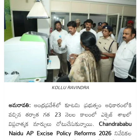
KOLLU RAVINDRA
అమరావతి:
ఆంధ్రప్రదేశ్‌లో కూటమి ప్రభుత్వం అధికారంలోకి
వచ్చిన తర్వాత గత 23 నెలల కాలంలో ఎక్సైజ్ శాఖలో
విప్లవాత్మక మార్పులు చోటుచేసుకున్నాయి.
Chandrababu
Naidu AP Excise Policy Reforms 2026
నివేదికల