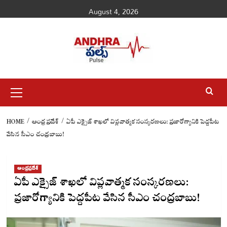
Skip
August 4, 2026
to
content
Primary
Menu
HOME
ఆంధ్రప్రదేశ్
ఏపీ ఎక్సైజ్ శాఖలో విప్లవాత్మక సంస్కరణలు: ప్రజారోగ్యానికి పెద్దపీట
వేసిన సీఎం చంద్రబాబు!
ఆంధ్రప్రదేశ్
ఏపీ ఎక్సైజ్ శాఖలో విప్లవాత్మక సంస్కరణలు:
ప్రజారోగ్యానికి పెద్దపీట వేసిన సీఎం చంద్రబాబు!