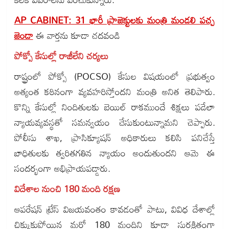
AP CABINET: 31 భారీ ప్రాజెక్టులకు మంత్రి మండలి పచ్చ
జెండా
ఈ వార్తను కూడా చదవండి
పోక్సో కేసుల్లో రాజీలేని చర్యలు
రాష్ట్రంలో పోక్సో (POCSO) కేసుల విషయంలో ప్రభుత్వం
అత్యంత కఠినంగా వ్యవహరిస్తోందని మంత్రి అనిత తెలిపారు.
కొన్ని కేసుల్లో నిందితులకు బెయిల్ రాకముందే శిక్షలు పడేలా
న్యాయవ్యవస్థతో సమన్వయం చేసుకుంటున్నామని చెప్పారు.
పోలీసు శాఖ, ప్రాసిక్యూషన్ అధికారులు కలిసి పనిచేస్తే
బాధితులకు త్వరితగతిన న్యాయం అందుతుందని ఆమె ఈ
సందర్భంగా అభిప్రాయపడ్డారు.
విదేశాల నుంచి 180 మంది రక్షణ
ఆపరేషన్ ట్రేస్ విజయవంతం కావడంతో పాటు, వివిధ దేశాల్లో
చిక్కుకుపోయిన మరో 180 మందిని కూడా సురక్షితంగా