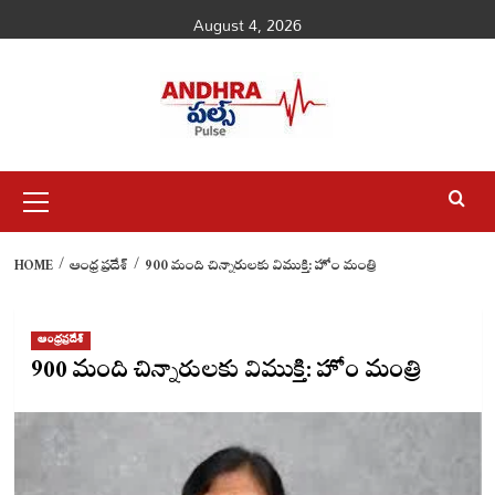
Skip
August 4, 2026
to
content
Primary
Menu
HOME
ఆంధ్రప్రదేశ్
900 మంది చిన్నారులకు విముక్తి: హోం మంత్రి
ఆంధ్రప్రదేశ్
900 మంది చిన్నారులకు విముక్తి: హోం మంత్రి