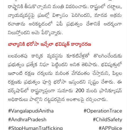
రాష్ట్రానికి తీసుకొచ్చామని మంత్రి వివరించారు. రాష్ట్రంలో చట్టాలు,
న్యాయవ్యవస్థపై ప్రజల్లో విశ్వాసం పెరిగిందని, మానవ అక్రమ
రవాణాను అరికట్టడంలో ఏపీ ప్రభుత్వం దేశానికే ఆదర్శంగా
నిలుస్తోందని ఆమె పేర్కొన్నారు.
బాల్యానికి భరోసా ఇచ్చేలా భవిష్యత్ కార్యాచరణ
బలవంతపు కార్మిక వ్యవస్థను కూకటివేళ్లతో తొలగించేందుకు
ప్రభుత్వం ప్రత్యేక నిఘా పెట్టిందని అనిత తెలిపారు. భవిష్యత్తులో
ఇలాంటి రక్షణ చర్యలను మరింత వేగవంతం చేస్తామని, పిల్లల
రక్షణకు ప్రభుత్వం పూర్తి భరోసా ఇస్తుందని స్పష్టం చేశారు. ఈ
వర్క్‌షాప్‌లో రాష్ట్రవ్యాప్తంగా సుమారు 200 మంది ప్రాసిక్యూషన్
అధికారులు పాల్గొని చట్టపరమైన అంశాలపై చర్చించారు.
#VangalapudiAnitha #OperationTrace
#AndhraPradesh #ChildSafety
#StopHumanTrafficking #APPolice