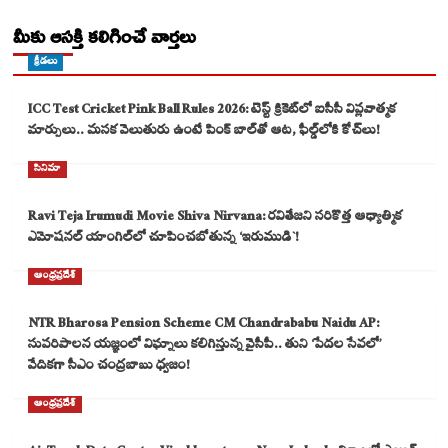
మీకు ఆసక్తి కలిగించే వార్తలు
క్రీడలు
ICC Test Cricket Pink Ball Rules 2026: టెస్ట్ క్రికెట్‌లో ఐసీసీ విప్లవాత్మక
మార్పులు.. మసక వెలుతురు ఉంటే పింక్ బాల్‌తో ఆట, ఫీల్డ్‌లోకి కోచ్‌లు!
సినిమా
Ravi Teja Irumudi Movie Shiva Nirvana: రవితేజని సరికొత్త ఆధ్యాత్మిక
ఎమోషనల్ యాంగిల్‌లో చూపించబోతున్న ‘ఇరుముడి`!
ఆంధ్రప్రదేశ్
NTR Bharosa Pension Scheme CM Chandrababu Naidu AP:
సుపరిపాలన యజ్ఞంలో విఘ్నాలు కలిగిస్తున్న వైసీపీ.. తుని ‘పేదల సేవలో’
వేదికగా సీఎం చంద్రబాబు ధ్వజం!
ఆంధ్రప్రదేశ్