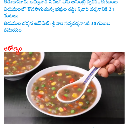
తిరుచానూరు అమ్మవారి సేవలో ఏపీ అసెంబ్లీ స్పీకర్.. కుటుంబ
సమేతంగా దర్శించుకున్న అయ్యన్నపాత్రుడు!
తిరుమలలో కొనసాగుతున్న భక్తుల రద్దీ: శ్రీవారి దర్శనానికి 24
గంటలు
తిరుమల దర్శన అప్‌డేట్: శ్రీవారి సర్వదర్శనానికి 30 గంటల
సమయం
ఆరోగ్యం