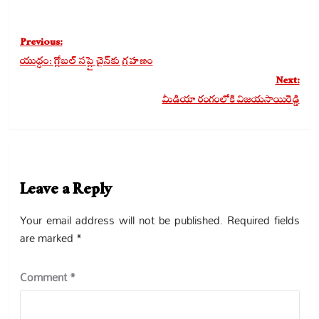
Post
Previous:
navigation
యుద్ధం: గ్లోబల్ సప్లై చైన్‌కు గ్రహణం
Next:
మీడియా రంగంలోకి విజయసాయిరెడ్డి
Leave a Reply
Your email address will not be published.
Required fields
are marked
*
Comment
*