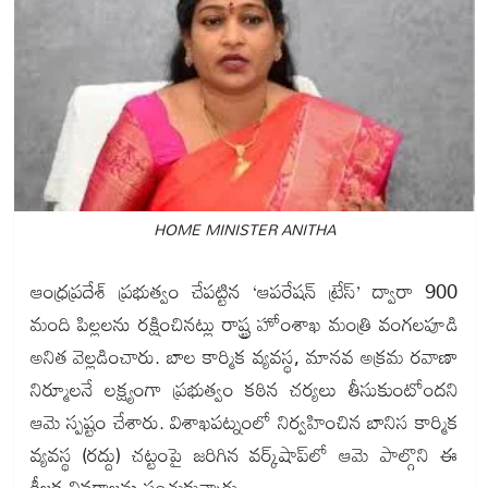
HOME MINISTER ANITHA
ఆంధ్రప్రదేశ్ ప్రభుత్వం చేపట్టిన ‘ఆపరేషన్ ట్రేస్’ ద్వారా 900
మంది పిల్లలను రక్షించినట్లు రాష్ట్ర హోంశాఖ మంత్రి వంగలపూడి
అనిత వెల్లడించారు. బాల కార్మిక వ్యవస్థ, మానవ అక్రమ రవాణా
నిర్మూలనే లక్ష్యంగా ప్రభుత్వం కఠిన చర్యలు తీసుకుంటోందని
ఆమె స్పష్టం చేశారు. విశాఖపట్నంలో నిర్వహించిన బానిస కార్మిక
వ్యవస్థ (రద్దు) చట్టంపై జరిగిన వర్క్‌షాప్‌లో ఆమె పాల్గొని ఈ
కీలక వివరాలను పంచుకున్నారు.