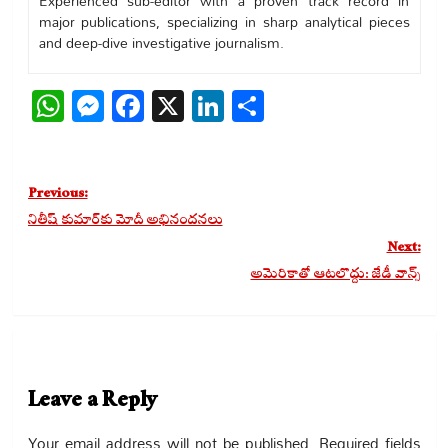
Experienced sub-editor with a proven track record in
major publications, specializing in sharp analytical pieces
and deep-dive investigative journalism.
WhatsApp
Messenger
Facebook
X
LinkedIn
Share
Post
Previous:
navigation
నితీష్ కుమార్‌కు మోదీ అభినందనలు
Next:
అమెరికాతో ఆటలొద్దు: జేడీ వాన్స్
Leave a Reply
Your email address will not be published.
Required fields