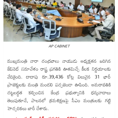
AP CABINET
ముఖ్యమంత్రి నారా చంద్రబాబు నాయుడు అధ్యక్షతన జరిగిన
కేబినెట్ సమావేశం రాష్ట్ర ప్రగతికి ఊతమిచ్చే కీలక నిర్ణయాలకు
వేదికైంది. దాదాపు రూ.39,436 కోట్ల విలువైన 31 భారీ
ప్రాజెక్టులకు మంత్రి మండలి పచ్చజెండా ఊపింది. అమరావతికి
చట్టబద్ధత కల్పించిన కేంద్ర ప్రభుత్వానికి ధన్యవాదాలు
తెలుపుతూనే, పాలనలో క్రమశిక్షణపై సీఎం మంత్రులకు గట్టి
హెచ్చరికలు జారీ చేశారు.