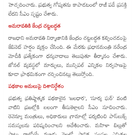
హెచ్చరించారు. ప్రభుత్వ గోప్యతను కాపాడటంలో రాజీ పడే ప్రసక్తి
లేదని సీఎం స్పష్టం చేశారు.
అమరావతికి కేంద్ర చట్టబద్ధత
రాజధాని అమరావతి నిర్మాణానికి కేంద్రం చట్టబద్ధత కల్పించడంపై
కేబినెట్ హర్షం వ్యక్తం చేసింది. ఈ మేరకు ప్రధానమంత్రి నరేంద్ర
మోదీకి ప్రత్యేకంగా ధన్యవాదాలు తెలుపుతూ తీర్మానం చేశారు.
జోనల్ వ్యవస్థలో మార్పులు, మున్సిపల్ ఎన్నికల నిర్వహణపై
కూడా ప్రాథమికంగా చర్చించినట్లు తెలుస్తోంది.
పథకాల అమలుపై దిశానిర్దేశం
ప్రభుత్వ ప్రతిష్టాత్మక పథకాలైన ‘జలధార’, ‘సూర్య ఘర్’ వంటి
వాటిని ప్రజల్లోకి బలంగా తీసుకెళ్లాలని సీఎం సూచించారు.
రెవెన్యూ మంత్రులు, అధికారులు గ్రామాల్లో పర్యటించి పాస్‌బుక్స్
సమస్యలను పరిష్కరించాలని ఆదేశించారు. మహిళా బిల్లుతో
పాటు రాబోయే మూడు నెలల్లో స్థానిక సంస్థల ఎన్నికల