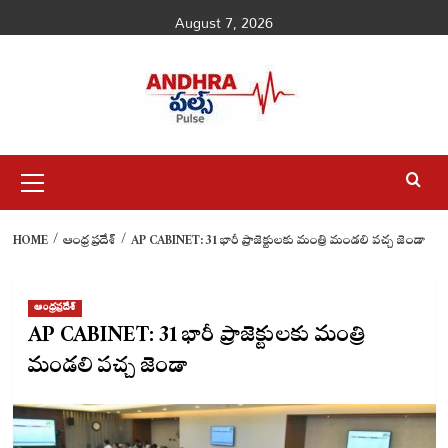
Skip
August 7, 2026
to
content
Primary
Menu
HOME
ఆంధ్రప్రదేశ్
AP CABINET: 31 భారీ ప్రాజెక్టులకు మంత్రి మండలి పచ్చ జెండా
ఆంధ్రప్రదేశ్
AP CABINET: 31 భారీ ప్రాజెక్టులకు మంత్రి
మండలి పచ్చ జెండా