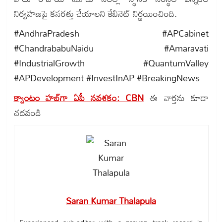
నిర్వహణపై కసరత్తు చేయాలని కేబినెట్ నిర్ణయించింది.
#AndhraPradesh #APCabinet
#ChandrababuNaidu #Amaravati
#IndustrialGrowth #QuantumValley
#APDevelopment #InvestInAP #BreakingNews
క్వాంటం హబ్‌గా ఏపీ నవశకం: CBN
ఈ వార్తను కూడా
చదవండి
Saran Kumar Thalapula