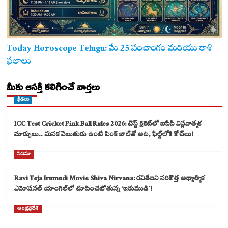
Today Horoscope Telugu: మే 25 పంచాంగం మరియు రాశి
ఫలాలు
మీకు ఆసక్తి కలిగించే వార్తలు
క్రీడలు
ICC Test Cricket Pink Ball Rules 2026: టెస్ట్ క్రికెట్‌లో ఐసీసీ విప్లవాత్మక
మార్పులు.. మసక వెలుతురు ఉంటే పింక్ బాల్‌తో ఆట, ఫీల్డ్‌లోకి కోచ్‌లు!
సినిమా
Ravi Teja Irumudi Movie Shiva Nirvana: రవితేజని సరికొత్త ఆధ్యాత్మిక
ఎమోషనల్ యాంగిల్‌లో చూపించబోతున్న ‘ఇరుముడి`!
ఆంధ్రప్రదేశ్