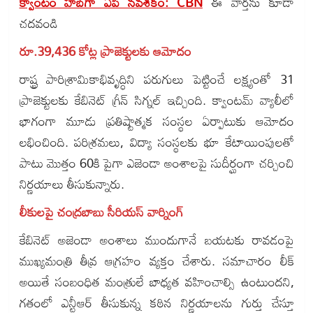
క్వాంటం హబ్‌గా ఏపీ నవశకం: CBN
ఈ వార్తను కూడా
చదవండి
రూ.39,436 కోట్ల ప్రాజెక్టులకు ఆమోదం
రాష్ట్ర పారిశ్రామికాభివృద్ధిని పరుగులు పెట్టించే లక్ష్యంతో 31
ప్రాజెక్టులకు కేబినెట్ గ్రీన్ సిగ్నల్ ఇచ్చింది. క్వాంటమ్ వ్యాలీలో
భాగంగా మూడు ప్రతిష్టాత్మక సంస్థల ఏర్పాటుకు ఆమోదం
లభించింది. పరిశ్రమలు, విద్యా సంస్థలకు భూ కేటాయింపులతో
పాటు మొత్తం 60కి పైగా ఎజెండా అంశాలపై సుదీర్ఘంగా చర్చించి
నిర్ణయాలు తీసుకున్నారు.
లీకులపై చంద్రబాబు సీరియస్ వార్నింగ్
కేబినెట్ అజెండా అంశాలు ముందుగానే బయటకు రావడంపై
ముఖ్యమంత్రి తీవ్ర ఆగ్రహం వ్యక్తం చేశారు. సమాచారం లీక్
అయితే సంబంధిత మంత్రులే బాధ్యత వహించాల్సి ఉంటుందని,
గతంలో ఎన్టీఆర్ తీసుకున్న కఠిన నిర్ణయాలను గుర్తు చేస్తూ