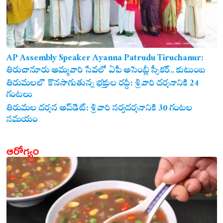
AP Assembly Speaker Ayanna Patrudu Tiruchanur:
తిరుచానూరు అమ్మవారి సేవలో ఏపీ అసెంబ్లీ స్పీకర్.. కుటుంబ
సమేతంగా దర్శించుకున్న అయ్యన్నపాత్రుడు!
తిరుమలలో కొనసాగుతున్న భక్తుల రద్దీ: శ్రీవారి దర్శనానికి 24
గంటలు
తిరుమల దర్శన అప్‌డేట్: శ్రీవారి సర్వదర్శనానికి 30 గంటల
సమయం
ఆరోగ్యం