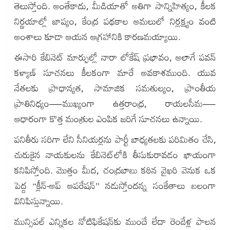
తెలుస్తోంది. అంతేకాదు, మీడియాతో అతిగా సాన్నిహిత్యం, కీలక
నిర్ణయాల్లో జాప్యం, కేంద్ర పథకాల అమలులో నిర్లక్ష్యం వంటి
అంశాలు కూడా ఆయన ఆగ్రహానికి కారణమయ్యాయి.
ఈసారి కేబినెట్ మార్పుల్లో నారా లోకేష్ ప్రభావం, అలాగే పవన్
కళ్యాణ్ సూచనలు కీలకంగా మారే అవకాశముంది. యువ
నేతలకు ప్రాధాన్యత, సామాజిక సమతుల్యం, ప్రాంతీయ
ప్రాతినిధ్యం—ముఖ్యంగా ఉత్తరాంధ్ర, రాయలసీమ—
ఆధారంగా కొత్త మంత్రుల ఎంపిక జరిగే సూచనలు ఉన్నాయి.
పనితీరు సరిగా లేని సీనియర్లను పార్టీ బాధ్యతలకు పరిమితం చేసి,
చురుకైన నాయకులను కేబినెట్‌లోకి తీసుకురావడం ఖాయంగా
కనిపిస్తోంది. మొత్తం మీద, చంద్రబాబు కఠిన వైఖరి వెనుక ఒక
పెద్ద “క్లీన్-అప్ ఆపరేషన్” నడుస్తోందన్న సంకేతాలు బలంగా
వినిపిస్తున్నాయి.
మున్సిపల్ ఎన్నికల నోటిఫికేషన్‌కు ముందే లేదా రెండేళ్ల పాలన