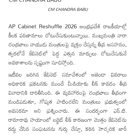
CM CHANDRA BABU
AP Cabinet Reshuffle 2026 ఆంధ్రప్రదేశ్ రాజకీయాల్లో
కీలక పరిణామాలు చోటుచేసుకుంటున్నాయి. ముఖ్యమంత్రి నారా
చంద్రబాబు నాయుడు మంత్రులపై వ్యక్తం చేస్తున్న తీవ్ర అసహనం,
త్వరలోనే కేబినెట్‌లో పెద్ద ఎత్తున మార్పులు చోటుచేసుకునే
అవకాశాలను స్పష్టంగా సూచిస్తోంది.
ఇటీవల జరిగిన కేబినెట్ సమావేశంలో అజెండా వివరాలు
అధికారిక ప్రకటనకు ముందే మీడియాకు లీక్ కావడం తీవ్ర
వివాదానికి దారితీసింది. ఈ వ్యవహారంపై చంద్రబాబు తీవ్రంగా
మండిపడుతూ, గోప్యత పాటించలేని మంత్రులు ప్రభుత్వంలో
అవసరమా అని ప్రశ్నించారు. ఈ సందర్భంగా ఎన్.టి.
రామారావు హయాంలో బడ్జెట్ లీక్ కారణంగా మొత్తం కేబినెట్‌ను
రద్దు చేసిన సంఘటనను గుర్తు చేస్తూ, కఠిన హెచ్చరిక జారీ