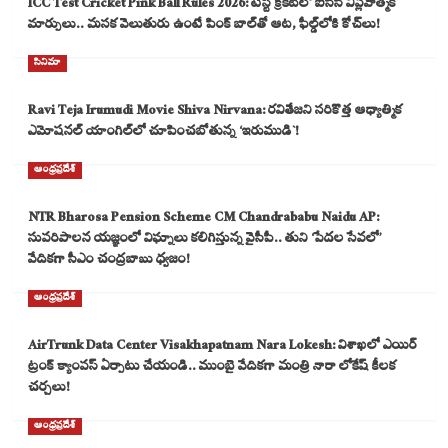
ICC Test Cricket Pink Ball Rules 2026: టెస్ట్ క్రికెట్‌లో ఐసీసీ విప్లవాత్మక
మార్పులు.. మసక వెలుతురు ఉంటే పింక్ బాల్‌తో ఆట, ఫీల్డ్‌లోకి కోచ్‌లు!
సినిమా
Ravi Teja Irumudi Movie Shiva Nirvana: రవితేజని సరికొత్త ఆధ్యాత్మిక
ఎమోషనల్ యాంగిల్‌లో చూపించబోతున్న ‘ఇరుముడి`!
ఆంధ్రప్రదేశ్
NTR Bharosa Pension Scheme CM Chandrababu Naidu AP:
సుపరిపాలన యజ్ఞంలో విఘ్నాలు కలిగిస్తున్న వైసీపీ.. తుని ‘పేదల సేవలో’
వేదికగా సీఎం చంద్రబాబు ధ్వజం!
ఆంధ్రప్రదేశ్
AirTrunk Data Center Visakhapatnam Nara Lokesh: విశాఖలో ఎయిర్
ట్రంక్ క్యాంపస్ ఏర్పాటు చేయండి.. ముంబై వేదికగా మంత్రి నారా లోకేష్ కీలక
చర్చలు!
ఆంధ్రప్రదేశ్