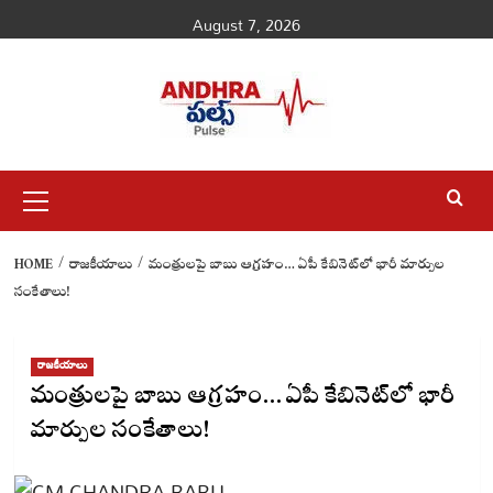
Skip
August 7, 2026
to
content
Primary
Menu
HOME
రాజకీయాలు
మంత్రులపై బాబు ఆగ్రహం… ఏపీ కేబినెట్‌లో భారీ మార్పుల
సంకేతాలు!
రాజకీయాలు
మంత్రులపై బాబు ఆగ్రహం… ఏపీ కేబినెట్‌లో భారీ
మార్పుల సంకేతాలు!