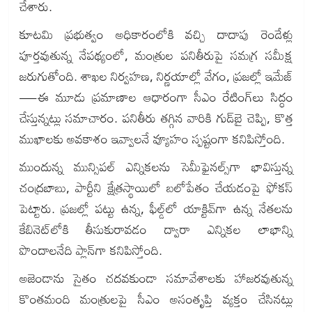
చేశారు.
కూటమి ప్రభుత్వం అధికారంలోకి వచ్చి దాదాపు రెండేళ్లు
పూర్తవుతున్న నేపథ్యంలో, మంత్రుల పనితీరుపై సమగ్ర సమీక్ష
జరుగుతోంది. శాఖల నిర్వహణ, నిర్ణయాల్లో వేగం, ప్రజల్లో ఇమేజ్
—ఈ మూడు ప్రమాణాల ఆధారంగా సీఎం రేటింగ్‌లు సిద్ధం
చేస్తున్నట్లు సమాచారం. పనితీరు తగ్గిన వారికి గుడ్‌బై చెప్పి, కొత్త
ముఖాలకు అవకాశం ఇవ్వాలనే వ్యూహం స్పష్టంగా కనిపిస్తోంది.
ముందున్న మున్సిపల్ ఎన్నికలను సెమీఫైనల్స్‌గా భావిస్తున్న
చంద్రబాబు, పార్టీని క్షేత్రస్థాయిలో బలోపేతం చేయడంపై ఫోకస్
పెట్టారు. ప్రజల్లో పట్టు ఉన్న, ఫీల్డ్‌లో యాక్టివ్‌గా ఉన్న నేతలను
కేబినెట్‌లోకి తీసుకురావడం ద్వారా ఎన్నికల లాభాన్ని
పొందాలనేది ప్లాన్‌గా కనిపిస్తోంది.
అజెండాను సైతం చదవకుండా సమావేశాలకు హాజరవుతున్న
కొంతమంది మంత్రులపై సీఎం అసంతృప్తి వ్యక్తం చేసినట్లు