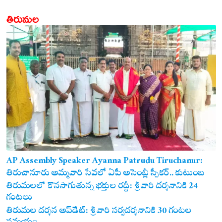
తిరుమల
AP Assembly Speaker Ayanna Patrudu Tiruchanur:
తిరుచానూరు అమ్మవారి సేవలో ఏపీ అసెంబ్లీ స్పీకర్.. కుటుంబ
సమేతంగా దర్శించుకున్న అయ్యన్నపాత్రుడు!
తిరుమలలో కొనసాగుతున్న భక్తుల రద్దీ: శ్రీవారి దర్శనానికి 24
గంటలు
తిరుమల దర్శన అప్‌డేట్: శ్రీవారి సర్వదర్శనానికి 30 గంటల