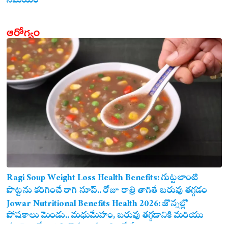
సమయం
ఆరోగ్యం
Ragi Soup Weight Loss Health Benefits: గుట్టలాంటి
పొట్టను కరిగించే రాగి సూప్.. రోజూ రాత్రి తాగితే బరువు తగ్గడం
ఖాయం!
Jowar Nutritional Benefits Health 2026: జొన్నల్లో
పోషకాలు మెండు.. మధుమేహం, బరువు తగ్గడానికి మరియు