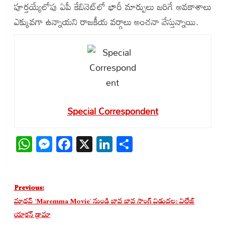
పూర్తయ్యేలోపు ఏపీ కేబినెట్‌లో భారీ మార్పులు జరిగే అవకాశాలు
ఎక్కువగా ఉన్నాయని రాజకీయ వర్గాలు అంచనా వేస్తున్నాయి.
Special Correspondent
WhatsApp
Messenger
Facebook
X
LinkedIn
Share
Post
Previous:
navigation
మాధవ్ ‘Maremma Movie’ నుండి బావ బావ సాంగ్ విడుదల: విలేజ్
యాక్షన్ డ్రామా