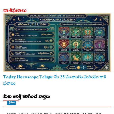
గుండె ఆరోగ్యానికి జొన్న అన్నం ఎంతో మేలు!
రాశిఫలాలు
Today Horoscope Telugu: మే 25 పంచాంగం మరియు రాశి
ఫలాలు
మీకు ఆసక్తి కలిగించే వార్తలు
క్రీడలు