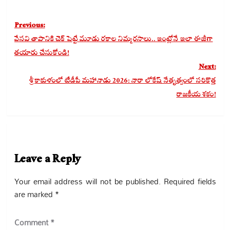
Post
Previous:
navigation
వేసవి తాపానికి చెక్ పెట్టే మూడు రకాల నిమ్మరసాలు.. ఇంట్లోనే ఇలా ఈజీగా
తయారు చేసుకోండి!
Next:
శ్రీకాకుళంలో టీడీపీ మహానాడు 2026: నారా లోకేష్ నేతృత్వంలో సరికొత్త
రాజకీయ శకం!
Leave a Reply
Your email address will not be published.
Required fields
are marked
*
Comment
*