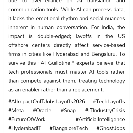
due to over-reliance on AI translation and
communication tools. While AI can process data,
it lacks the emotional rhythm and social nuances
inherent in human conversation. For India, the
impact is double-edged; layoffs in the US
offshore centers directly affect service-based
firms in cities like Hyderabad and Bengaluru. To
survive this “AI Guillotine,” experts believe that
tech professionals must master AI tools rather
than compete against them, treating technology
as an enabler rather than a replacement.
#AIImpactOnITJobsLayoffs2026 #TechLayoffs
#Meta #Oracle #Snap #ITIndustryCrisis
#FutureOfWork #ArtificialIntelligence
#HyderabadIT #BangaloreTech #GhostJobs