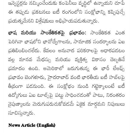
ఇన్వెస్టర్లను నమ్మించేందుకు కంపెనీలు వృద్ధిలో ఉన్నాయని చూపే
ఈ తప్పుడు ప్రకటనలు ఐటీ రంగంలోని సంక్షోభాన్ని కప్పిపుచ్చే
ప్రయత్నమేనని విశ్లేషకులు అభిప్రాయపడుతున్నారు.
భాష మరియు సాంకేతికతపై ప్రభావం:
సాంకేతికత ఎంత
పెరిగినా భాషలోని భావోద్వేగాలను, సామాజిక సందర్భాలను ఏఐ
ప్రతిబింబించలేదు. కేవలం అనువాద పరికరాలపై ఆధారపడటం
వల్ల మానవ మేధస్సు మరియు వ్యక్తిత్వ వికాసం దెబ్బతినే
ప్రమాదం ఉంది. అమెరికాలో జరుగుతున్న ఈ భారీ లేఆఫ్స్
ప్రభావం బెంగళూరు, హైదరాబాద్ వంటి భారతీయ ఐటీ హబ్‌లపై
తీవ్రంగా పడనుంది. ఈ సంక్షోభం నుండి గట్టెక్కాలంటే ఐటీ
ఉద్యోగులు ఏఐ టూల్స్‌పై పట్టు సాధించడంతో పాటు, నిరంతరం
నైపుణ్యాలను మెరుగుపరుచుకోవడమే ఏకైక మార్గమని నిపుణులు
సూచిస్తున్నారు.
News Article (English)