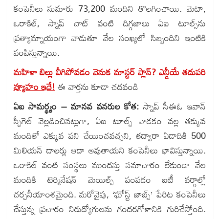
కంపెనీలు సుమారు 73,200 మందిని తొలగించాయి. మెటా,
ఒరాకిల్, స్నాప్ చాట్ వంటి దిగ్గజాలు ఏఐ టూల్స్‌ను
ప్రత్యామ్నాయంగా వాడుతూ వేల సంఖ్యలో సిబ్బందిని ఇంటికి
పంపిస్తున్నాయి.
మహిళా బిల్లు వీగిపోవడం వెనుక మాస్టర్ ప్లాన్? ఎన్డీయే తదుపరి
వ్యూహం ఇదే!
ఈ వార్తను కూడా చదవండి
ఏఐ సామర్థ్యం – మానవ వనరుల కోత:
స్నాప్ సీఈఓ ఇవాన్
స్పీగెల్ వెల్లడించినట్లుగా, ఏఐ టూల్స్ వాడకం వల్ల తక్కువ
మందితో ఎక్కువ పని చేయించవచ్చని, తద్వారా ఏడాదికి 500
మిలియన్ డాలర్లు ఆదా అవుతాయని కంపెనీలు భావిస్తున్నాయి.
ఒరాకిల్ వంటి సంస్థలు ముందస్తు సమాచారం లేకుండా వేల
మందికి టెర్మినేషన్ మెయిల్స్ పంపడం ఐటీ వర్గాల్లో
చర్చనీయాంశమైంది. మరోవైపు, ‘ఘోస్ట్ జాబ్స్’ పేరిట కంపెనీలు
చేస్తున్న ప్రచారం నిరుద్యోగులను గందరగోళానికి గురిచేస్తోంది.