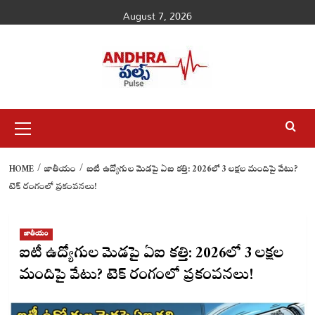
Skip
August 7, 2026
to
content
Primary
Menu
HOME
జాతీయం
ఐటీ ఉద్యోగుల మెడపై ఏఐ కత్తి: 2026లో 3 లక్షల మందిపై వేటు?
టెక్ రంగంలో ప్రకంపనలు!
జాతీయం
ఐటీ ఉద్యోగుల మెడపై ఏఐ కత్తి: 2026లో 3 లక్షల
మందిపై వేటు? టెక్ రంగంలో ప్రకంపనలు!