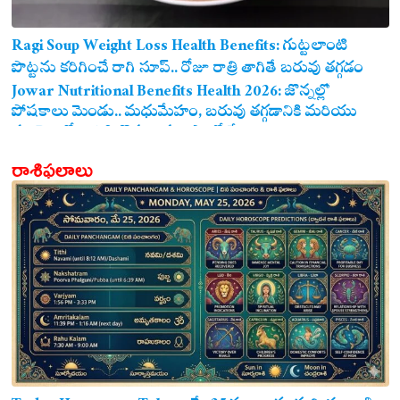
Ragi Soup Weight Loss Health Benefits: గుట్టలాంటి
పొట్టను కరిగించే రాగి సూప్.. రోజూ రాత్రి తాగితే బరువు తగ్గడం
ఖాయం!
Jowar Nutritional Benefits Health 2026: జొన్నల్లో
పోషకాలు మెండు.. మధుమేహం, బరువు తగ్గడానికి మరియు
గుండె ఆరోగ్యానికి జొన్న అన్నం ఎంతో మేలు!
రాశిఫలాలు