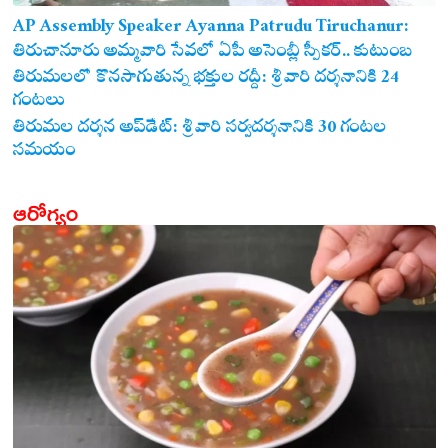
AP Assembly Speaker Ayanna Patrudu Tiruchanur:
తిరుచానూరు అమ్మవారి సేవలో ఏపీ అసెంబ్లీ స్పీకర్.. కుటుంబ
సమేతంగా దర్శించుకున్న అయ్యన్నపాత్రుడు!
తిరుమలలో కొనసాగుతున్న భక్తుల రద్దీ: శ్రీవారి దర్శనానికి 24
గంటలు
తిరుమల దర్శన అప్‌డేట్: శ్రీవారి సర్వదర్శనానికి 30 గంటల
సమయం
ఆరోగ్యం