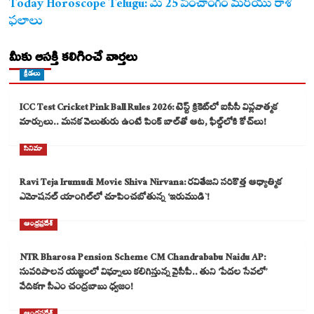
Today Horoscope Telugu: మే 25 పంచాంగం మరియు రాశి
ఫలాలు
మీకు ఆసక్తి కలిగించే వార్తలు
క్రీడలు
ICC Test Cricket Pink Ball Rules 2026: టెస్ట్ క్రికెట్‌లో ఐసీసీ విప్లవాత్మక
మార్పులు.. మసక వెలుతురు ఉంటే పింక్ బాల్‌తో ఆట, ఫీల్డ్‌లోకి కోచ్‌లు!
సినిమా
Ravi Teja Irumudi Movie Shiva Nirvana: రవితేజని సరికొత్త ఆధ్యాత్మిక
ఎమోషనల్ యాంగిల్‌లో చూపించబోతున్న ‘ఇరుముడి`!
ఆంధ్రప్రదేశ్
NTR Bharosa Pension Scheme CM Chandrababu Naidu AP:
సుపరిపాలన యజ్ఞంలో విఘ్నాలు కలిగిస్తున్న వైసీపీ.. తుని ‘పేదల సేవలో’
వేదికగా సీఎం చంద్రబాబు ధ్వజం!