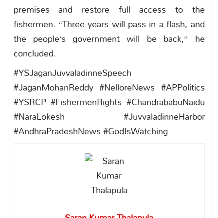
premises and restore full access to the
fishermen. “Three years will pass in a flash, and
the people’s government will be back,” he
concluded.
#YSJaganJuvvaladinneSpeech
#JaganMohanReddy #NelloreNews #APPolitics
#YSRCP #FishermenRights #ChandrababuNaidu
#NaraLokesh #JuvvaladinneHarbor
#AndhraPradeshNews #GodIsWatching
Saran Kumar Thalapula