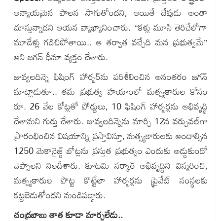
అన్యాయమైన పాలన సాగుతోందని, అయితే దేవుడు అంతా
చూస్తున్నాడని ఆయన వ్యాఖ్యానించారు. “కళ్లు మూసి తెరిచేలోగా
మూడేళ్లు గడిచిపోతాయి.. ఆ తర్వాత వచ్చేది మన ప్రభుత్వమే”
అని జగన్ ధీమా వ్యక్తం చేశారు.
జువ్వలదిన్నె ఫిషింగ్ హార్బర్‌ను పరిశీలించిన అనంతరం జగన్
మాట్లాడుతూ.. తమ ప్రభుత్వ హయాంలో మత్స్యకారుల కోసం
రూ. 26 వేల కోట్లతో పోర్టులు, 10 ఫిషింగ్ హార్బర్లను అభివృద్ధి
చేశామని గుర్తు చేశారు. జువ్వలదిన్నెను మార్చి 12న వర్చువల్‌గా
ప్రారంభించిన విషయాన్ని ప్రస్తావిస్తూ, మత్స్యకారులకు అందాల్సిన
1250 మెకానైజ్డ్ బోట్లను ప్రస్తుత ప్రభుత్వం ఎందుకు అడ్డుకుందో
చెప్పాలని నిలదీశారు. కూటమి సర్కార్ అభివృద్ధిని విస్మరించి,
మత్స్యకారుల పొట్ట కొట్టేలా హార్బర్లను ప్రైవేట్ సంస్థలకు
కట్టబెడుతోందని మండిపడ్డారు.
చంద్రబాబు తాత కూడా మార్చలేడు..