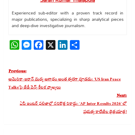
Experienced sub-editor with a proven track record in
major publications, specializing in sharp analytical pieces
and deep-dive investigative journalism.
WhatsApp
Messenger
Facebook
X
LinkedIn
Share
Post
Previous:
navigation
అమెరికా-ఇరాన్ మధ్య అగాధం అంత త్వరగా పూడదు: ‘US Iran Peace
Talks’పై జేడీ వెన్స్ కీలక వ్యాఖ్యలు
Next:
ఏపీ ఇంటర్ ఫలితాల్లో సరికొత్త రికార్డు: ‘AP Inter Results 2026’ లో
ప్రభుత్వ కాలేజీల జైత్రయాత్ర!