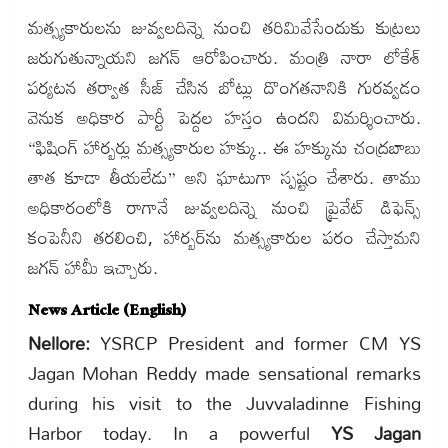
మత్స్యకారులను జువ్వలదిన్నె నుంచి తరిమివేసేందుకు కుట్రలు
జరుగుతున్నాయని జగన్ ఆరోపించారు. మంత్రి నారా లోకేశ్
పర్యటన తర్వాత సీజ్ చేసిన బోట్లు దొంగతనానికి గురవ్వడం
వెనుక అధికార పార్టీ పెద్దల హస్తం ఉందని విమర్శించారు.
“ఫిషింగ్ హార్బర్లు మత్స్యకారుల హక్కు.. ఈ హక్కును చంద్రబాబు
తాత కూడా తీయలేడు” అని ఘాటుగా స్పష్టం చేశారు. తాము
అధికారంలోకి రాగానే జువ్వలదిన్నె నుంచి ప్రైవేట్ డిఫెన్స్
కంపెనీని తరలించి, హార్బర్‌ను మత్స్యకారుల పరం చేస్తామని
జగన్ హామీ ఇచ్చారు.
News Article (English)
Nellore:
YSRCP President and former CM YS
Jagan Mohan Reddy made sensational remarks
during his visit to the Juvvaladinne Fishing
Harbor today. In a powerful
YS Jagan