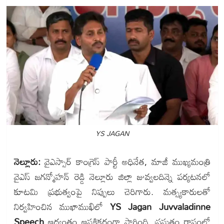
YS JAGAN
నెల్లూరు:
వైఎస్సార్ కాంగ్రెస్ పార్టీ అధినేత, మాజీ ముఖ్యమంత్రి
వైఎస్ జగన్మోహన్ రెడ్డి నెల్లూరు జిల్లా జువ్వలదిన్నె పర్యటనలో
కూటమి ప్రభుత్వంపై నిప్పులు చెరిగారు. మత్స్యకారులతో
నిర్వహించిన ముఖాముఖిలో
YS Jagan Juvvaladinne
Speech
ఆద్యంతం ఆసక్తికరంగా సాగింది. ప్రస్తుతం రాష్ట్రంలో