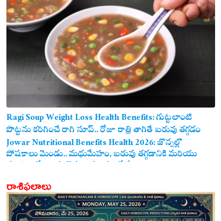
Ragi Soup Weight Loss Health Benefits: గుట్టలాంటి
పొట్టను కరిగించే రాగి సూప్.. రోజూ రాత్రి తాగితే బరువు తగ్గడం
ఖాయం!
Jowar Nutritional Benefits Health 2026: జొన్నల్లో
పోషకాలు మెండు.. మధుమేహం, బరువు తగ్గడానికి మరియు
గుండె ఆరోగ్యానికి జొన్న అన్నం ఎంతో మేలు!
రాశిఫలాలు