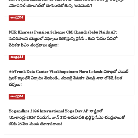
Ravi Teja Irumudi Movie Shiva Nirvana: రవితేజని సరికొత్త ఆధ్యాత్మిక
ఎమోషనల్ యాంగిల్‌లో చూపించబోతున్న ‘ఇరుముడి`!
ఆంధ్రప్రదేశ్
NTR Bharosa Pension Scheme CM Chandrababu Naidu AP:
సుపరిపాలన యజ్ఞంలో విఘ్నాలు కలిగిస్తున్న వైసీపీ.. తుని ‘పేదల సేవలో’
వేదికగా సీఎం చంద్రబాబు ధ్వజం!
ఆంధ్రప్రదేశ్
AirTrunk Data Center Visakhapatnam Nara Lokesh: విశాఖలో ఎయిర్
ట్రంక్ క్యాంపస్ ఏర్పాటు చేయండి.. ముంబై వేదికగా మంత్రి నారా లోకేష్ కీలక
చర్చలు!
ఆంధ్రప్రదేశ్
Yogandhra 2026 International Yoga Day AP: రాష్ట్రంలో
‘యోగాంధ్ర-2026’ పండుగ.. జూన్ 21న అమరావతి బ్రిడ్జిపై సీఎం చంద్రబాబుతో
కలిసి 25 వేల మంది యోగాసనాలు!