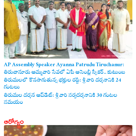
AP Assembly Speaker Ayanna Patrudu Tiruchanur:
తిరుచానూరు అమ్మవారి సేవలో ఏపీ అసెంబ్లీ స్పీకర్.. కుటుంబ
సమేతంగా దర్శించుకున్న అయ్యన్నపాత్రుడు!
తిరుమలలో కొనసాగుతున్న భక్తుల రద్దీ: శ్రీవారి దర్శనానికి 24
గంటలు
తిరుమల దర్శన అప్‌డేట్: శ్రీవారి సర్వదర్శనానికి 30 గంటల
సమయం
ఆరోగ్యం