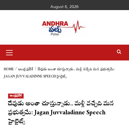
Skip
August 6, 2026
to
content
Primary
Menu
HOME
ఆంధ్రప్రదేశ్
దేవుడు అంతా చూస్తున్నాడు.. మళ్లీ వచ్చేది మన ప్రభుత్వమే:
JAGAN JUVVALADINNE SPEECH హైలైట్స్
ఆంధ్రప్రదేశ్
దేవుడు అంతా చూస్తున్నాడు.. మళ్లీ వచ్చేది మన
ప్రభుత్వమే: Jagan Juvvaladinne Speech
హైలైట్స్