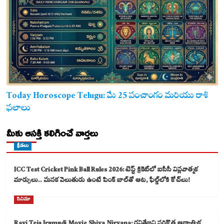
Today Horoscope Telugu: మే 25 పంచాంగం మరియు రాశి
ఫలాలు
మీకు ఆసక్తి కలిగించే వార్తలు
క్రీడలు
ICC Test Cricket Pink Ball Rules 2026: టెస్ట్ క్రికెట్‌లో ఐసీసీ విప్లవాత్మక
మార్పులు.. మసక వెలుతురు ఉంటే పింక్ బాల్‌తో ఆట, ఫీల్డ్‌లోకి కోచ్‌లు!
సినిమా