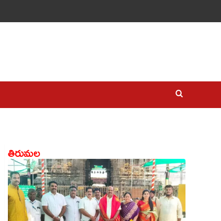
తిరుమల