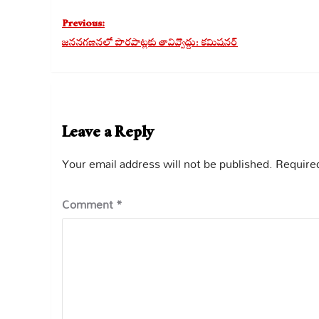
Post
Previous:
navigation
జననగణనలో పొరపాట్లకు తావివ్వొద్దు: కమిషనర్
Leave a Reply
Your email address will not be published.
Required
Comment
*