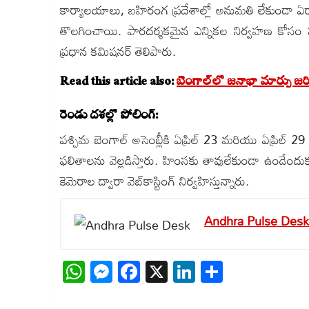
కార్యాలయాలు, బహిరంగ ప్రదేశాల్లో అనుమతి లేకుండా ఏర్పాటు 
తొలగించాయి. పారదర్శకమైన ఎన్నికల నిర్వహణ కోసం సుమ
ప్రధాన కమిషనర్ తెలిపారు.
Read this article also:
బెంగాల్‌లో జనాభా మార్పు జ
రెండు దశల్లో పోలింగ్:
పశ్చిమ బెంగాల్ అసెంబ్లీకి ఏప్రిల్ 23 మరియు ఏప్రిల్ 29 
ఫలితాలను వెల్లడిస్తారు. హింసకు తావులేకుండా ఉండేం
కెమెరాల ద్వారా వెబ్‌కాస్టింగ్ నిర్వహిస్తున్నారు.
Andhra Pulse Desk
WhatsApp
Messenger
Facebook
X
LinkedIn
Share