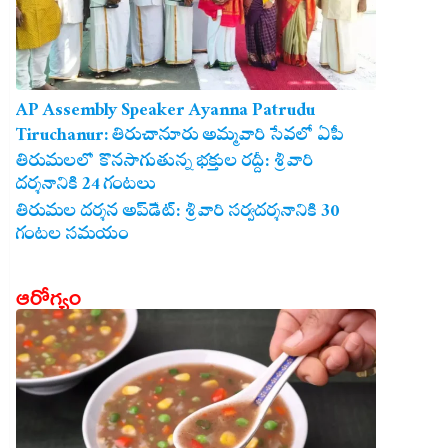
AP Assembly Speaker Ayanna Patrudu
Tiruchanur: తిరుచానూరు అమ్మవారి సేవలో ఏపీ
అసెంబ్లీ స్పీకర్.. కుటుంబ సమేతంగా దర్శించుకున్న
తిరుమలలో కొనసాగుతున్న భక్తుల రద్దీ: శ్రీవారి
దర్శనానికి 24 గంటలు
అయ్యన్నపాత్రుడు!
తిరుమల దర్శన అప్‌డేట్: శ్రీవారి సర్వదర్శనానికి 30
గంటల సమయం
ఆరోగ్యం