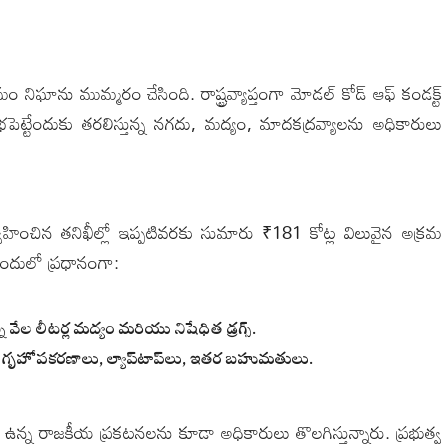
ం నిఘాను ముమ్మరం చేసింది. రాష్ట్రవ్యాప్తంగా మోడల్ కోడ్ ఆఫ్ కండక్ట్
ెట్టేందుకు తరలిస్తున్న నగదు, మద్యం, మాదకద్రవ్యాలను అధికారులు
ిర్వహించిన తనిఖీల్లో ఇప్పటివరకు సుమారు ₹181 కోట్ల విలువైన అక్రమ
. ఇందులో ప్రధానంగా:
న్న వేల లీటర్ల మద్యం మరియు నిషేధిత డ్రగ్స్.
సిన గృహోపకరణాలు, ల్యాప్‌టాప్‌లు, ఇతర బహుమతులు.
ఉన్న రాజకీయ ప్రకటనలను కూడా అధికారులు తొలగిస్తున్నారు. ప్రభుత్వ