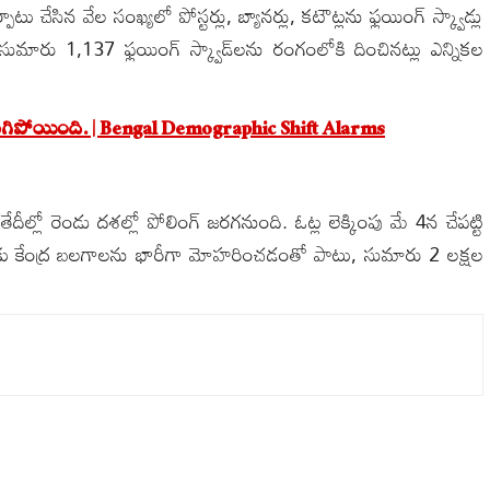
చేసిన వేల సంఖ్యలో పోస్టర్లు, బ్యానర్లు, కటౌట్లను ఫ్లయింగ్ స్క్వాడ్లు
ారు 1,137 ఫ్లయింగ్ స్క్వాడ్‌లను రంగంలోకి దించినట్లు ఎన్నికల
రిగిపోయింది. | Bengal Demographic Shift Alarms
తేదీల్లో రెండు దశల్లో పోలింగ్ జరగనుంది. ఓట్ల లెక్కింపు మే 4న చేపట్టి
దుకు కేంద్ర బలగాలను భారీగా మోహరించడంతో పాటు, సుమారు 2 లక్షల