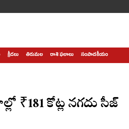
ం
క్రీడలు
తిరుమల
రాశి ఫలాలు
సంపాదకీయం
ల్లో ₹181 కోట్ల నగదు సీజ్