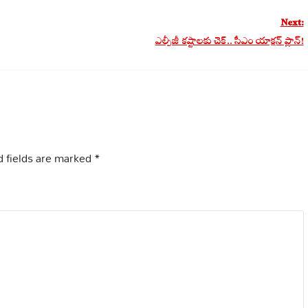
Next:
ఎల్పీజీ కష్టాలకు చెక్.. సీఎం యాక్షన్ ప్లాన్!
 fields are marked
*