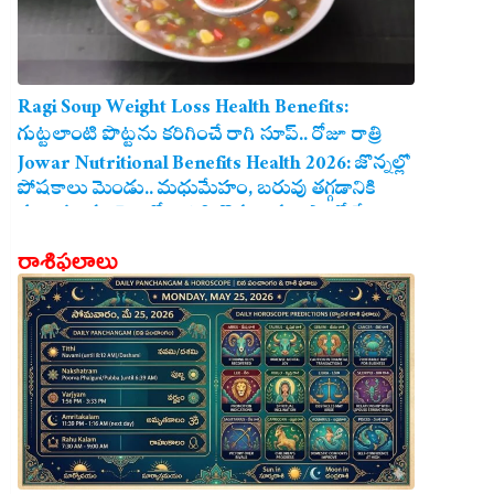
Ragi Soup Weight Loss Health Benefits:
గుట్టలాంటి పొట్టను కరిగించే రాగి సూప్.. రోజూ రాత్రి
తాగితే బరువు తగ్గడం ఖాయం!
Jowar Nutritional Benefits Health 2026: జొన్నల్లో
పోషకాలు మెండు.. మధుమేహం, బరువు తగ్గడానికి
మరియు గుండె ఆరోగ్యానికి జొన్న అన్నం ఎంతో మేలు!
రాశిఫలాలు