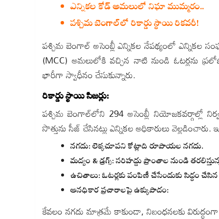
ఎన్నికల కోడ్ అమలులో నిఘా ముమ్మరం..
పశ్చిమ బెంగాల్‌లో రికార్డు స్థాయి రికవరీ!
పశ్చిమ బెంగాల్ అసెంబ్లీ ఎన్నికల నేపథ్యంలో ఎన్నికల సంఘ
(MCC) అమలులోకి వచ్చిన నాటి నుండి ఓటర్లను ప్రలోభప
భారీగా స్వాధీనం చేసుకున్నారు.
రికార్డు స్థాయి సీజర్లు:
పశ్చిమ బెంగాల్‌లోని 294 అసెంబ్లీ నియోజకవర్గాల్లో న
సొత్తును సీజ్ చేసినట్లు ఎన్నికల అధికారులు వెల్లడించారు
నగదు: లెక్కచూపని కోట్లాది రూపాయల నగదు.
మద్యం & డ్రగ్స్: సరిహద్దు ప్రాంతాల నుండి తరలిస్తు
ఉచితాలు: ఓటర్లకు పంపిణీ చేసేందుకు సిద్ధం చే
అనధికార ప్రచారాలపై ఉక్కుపాదం:
కేవలం నగదు మాత్రమే కాకుండా, నిబంధనలకు విరుద్ధంగా 