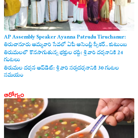
AP Assembly Speaker Ayanna Patrudu Tiruchanur:
తిరుచానూరు అమ్మవారి సేవలో ఏపీ అసెంబ్లీ స్పీకర్.. కుటుంబ
సమేతంగా దర్శించుకున్న అయ్యన్నపాత్రుడు!
తిరుమలలో కొనసాగుతున్న భక్తుల రద్దీ: శ్రీవారి దర్శనానికి 24
గంటలు
తిరుమల దర్శన అప్‌డేట్: శ్రీవారి సర్వదర్శనానికి 30 గంటల
సమయం
ఆరోగ్యం