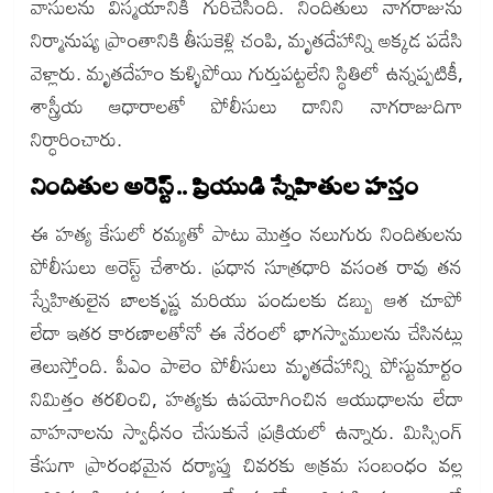
వాసులను విస్మయానికి గురిచేసింది. నిందితులు నాగరాజును
నిర్మానుష్య ప్రాంతానికి తీసుకెళ్లి చంపి, మృతదేహాన్ని అక్కడ పడేసి
వెళ్లారు. మృతదేహం కుళ్ళిపోయి గుర్తుపట్టలేని స్థితిలో ఉన్నప్పటికీ,
శాస్త్రీయ ఆధారాలతో పోలీసులు దానిని నాగరాజుదిగా
నిర్ధారించారు.
నిందితుల అరెస్ట్.. ప్రియుడి స్నేహితుల హస్తం
ఈ హత్య కేసులో రమ్యతో పాటు మొత్తం నలుగురు నిందితులను
పోలీసులు అరెస్ట్ చేశారు. ప్రధాన సూత్రధారి వసంత రావు తన
స్నేహితులైన బాలకృష్ణ మరియు పండులకు డబ్బు ఆశ చూపో
లేదా ఇతర కారణాలతోనో ఈ నేరంలో భాగస్వాములను చేసినట్లు
తెలుస్తోంది. పీఎం పాలెం పోలీసులు మృతదేహాన్ని పోస్టుమార్టం
నిమిత్తం తరలించి, హత్యకు ఉపయోగించిన ఆయుధాలను లేదా
వాహనాలను స్వాధీనం చేసుకునే ప్రక్రియలో ఉన్నారు. మిస్సింగ్
కేసుగా ప్రారంభమైన దర్యాప్తు చివరకు అక్రమ సంబంధం వల్ల