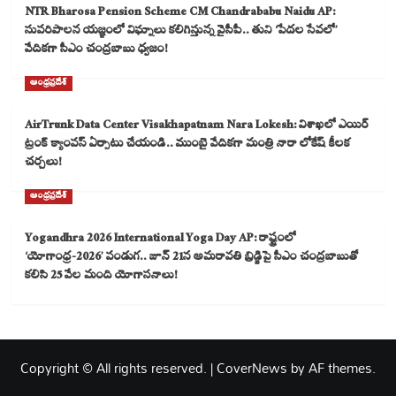
NTR Bharosa Pension Scheme CM Chandrababu Naidu AP:
సుపరిపాలన యజ్ఞంలో విఘ్నాలు కలిగిస్తున్న వైసీపీ.. తుని ‘పేదల సేవలో’
వేదికగా సీఎం చంద్రబాబు ధ్వజం!
ఆంధ్రప్రదేశ్
AirTrunk Data Center Visakhapatnam Nara Lokesh: విశాఖలో ఎయిర్
ట్రంక్ క్యాంపస్ ఏర్పాటు చేయండి.. ముంబై వేదికగా మంత్రి నారా లోకేష్ కీలక
చర్చలు!
ఆంధ్రప్రదేశ్
Yogandhra 2026 International Yoga Day AP: రాష్ట్రంలో
‘యోగాంధ్ర-2026’ పండుగ.. జూన్ 21న అమరావతి బ్రిడ్జిపై సీఎం చంద్రబాబుతో
కలిసి 25 వేల మంది యోగాసనాలు!
Copyright © All rights reserved.
|
CoverNews
by AF themes.