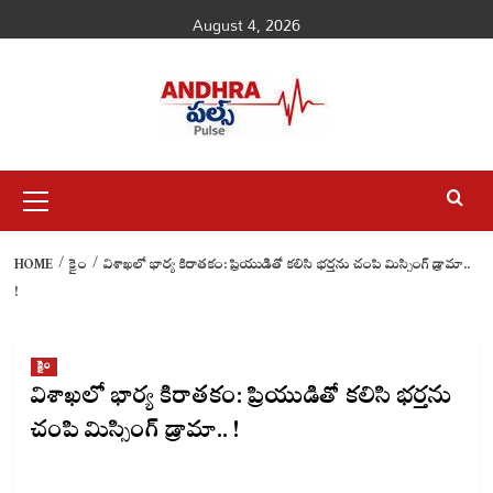
Skip
August 4, 2026
to
content
Primary
Menu
HOME
క్రైం
విశాఖలో భార్య కిరాతకం: ప్రియుడితో కలిసి భర్తను చంపి మిస్సింగ్ డ్రామా..
!
క్రైం
విశాఖలో భార్య కిరాతకం: ప్రియుడితో కలిసి భర్తను
చంపి మిస్సింగ్ డ్రామా.. !