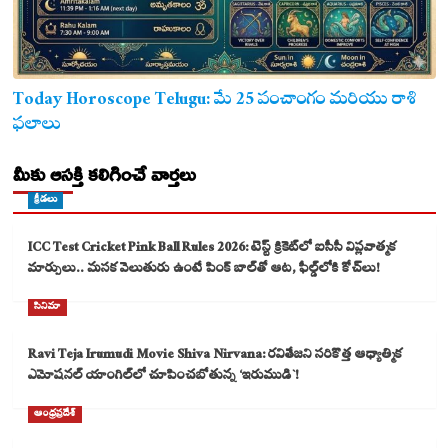
Today Horoscope Telugu: మే 25 పంచాంగం మరియు రాశి
ఫలాలు
మీకు ఆసక్తి కలిగించే వార్తలు
క్రీడలు
ICC Test Cricket Pink Ball Rules 2026: టెస్ట్ క్రికెట్‌లో ఐసీసీ విప్లవాత్మక
మార్పులు.. మసక వెలుతురు ఉంటే పింక్ బాల్‌తో ఆట, ఫీల్డ్‌లోకి కోచ్‌లు!
సినిమా
Ravi Teja Irumudi Movie Shiva Nirvana: రవితేజని సరికొత్త ఆధ్యాత్మిక
ఎమోషనల్ యాంగిల్‌లో చూపించబోతున్న ‘ఇరుముడి`!
ఆంధ్రప్రదేశ్