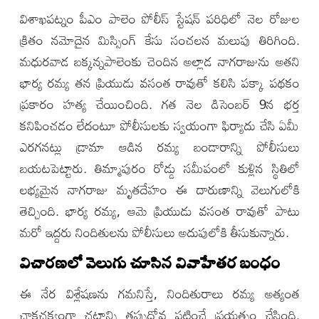
విశాఖపట్నం పీఎం పాలెం పోలీస్ స్టేషన్ పరిధిలో నెల రోజుల
క్రితం నమోదైన మిస్సింగ్ కేసు సంచలన మలుపు తిరిగింది.
మధురవాడ బక్కన్నపాలెంకు చెందిన అల్లాడ నాగరాజును అతని
భార్య రమ్య తన ప్రియుడు వసంత రావుతో కలిసి పక్కా పథకం
ప్రకారం హత్య చేయించింది. గత నెల డిసెంబర్ 9న భర్త
కనిపించడం లేదంటూ పోలీసులకు స్వయంగా ఫిర్యాదు చేసి ఏమీ
ఎరగనట్లు డ్రామా ఆడిన రమ్య బండారాన్ని పోలీసులు
బయటపెట్టారు. తిమ్మాపురం రోడ్డు సమీపంలో కుళ్లిన స్థితిలో
లభ్యమైన నాగరాజు మృతదేహం ఈ దారుణాన్ని వెలుగులోకి
తెచ్చింది. భార్య రమ్య, ఆమె ప్రియుడు వసంత రావుతో పాటు
మరో ఇద్దరు నిందితులను పోలీసులు అదుపులోకి తీసుకున్నారు.
విచారణలో వెలుగు చూసిన వివాహేతర బంధం
ఈ నేర విశ్లేషణను గమనిస్తే, నిందితురాలు రమ్య అత్యంత
చాకచక్యంగా చట్టాన్ని తప్పుదోవ పట్టించే ప్రయత్నం చేసింది.