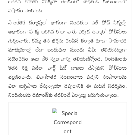
జరిగిన కిరాతక హత్యగా తేలడంతో బాధితుడి కుటుంబంలో
విషాదం నెలకొంది.
సాంకేతిక దర్యాప్తులో భాగంగా నిందితుల సెల్ ఫోన్ సిగ్నల్స్
ఆధారంగా హత్య జరిగిన రోజు వారు ఎక్కడ ఉన్నారో పోలీసులు
గుర్తించారు. రమ్య తన భర్తను చంపిన తర్వాత కూడా సామాజిక
మాధ్యమాల్లో లేదా బంధువుల ముందు ఏమీ తెలియనట్లుగా
నటించడం ఆమె నేర స్వభావాన్ని తెలియజేస్తోంది. నిందితులకు
కఠిన శిక్ష పడేలా చార్జ్ షీట్ దాఖలు చేస్తామని పోలీసులు
వెల్లడించారు. వివాహేతర సంబంధాలు పచ్చని సంసారాలను
ఎలా బుగ్గిపాలు చేస్తున్నాయో చెప్పడానికి ఈ ఘటనే నిదర్శనం.
నిందితులను రిమాండ్‌కు తరలించే ఏర్పాట్లు జరుగుతున్నాయి.