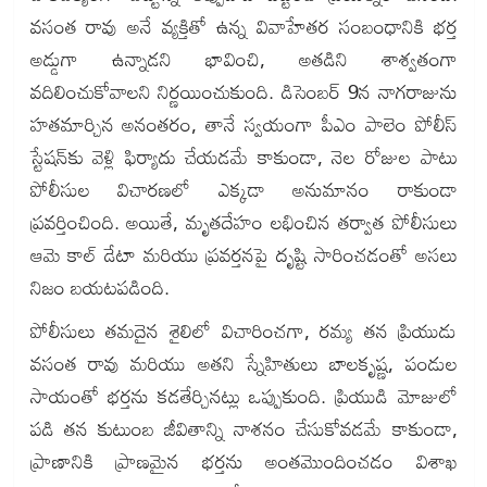
వసంత రావు అనే వ్యక్తితో ఉన్న వివాహేతర సంబంధానికి భర్త
అడ్డుగా ఉన్నాడని భావించి, అతడిని శాశ్వతంగా
వదిలించుకోవాలని నిర్ణయించుకుంది. డిసెంబర్ 9న నాగరాజును
హతమార్చిన అనంతరం, తానే స్వయంగా పీఎం పాలెం పోలీస్
స్టేషన్‌కు వెళ్లి ఫిర్యాదు చేయడమే కాకుండా, నెల రోజుల పాటు
పోలీసుల విచారణలో ఎక్కడా అనుమానం రాకుండా
ప్రవర్తించింది. అయితే, మృతదేహం లభించిన తర్వాత పోలీసులు
ఆమె కాల్ డేటా మరియు ప్రవర్తనపై దృష్టి సారించడంతో అసలు
నిజం బయటపడింది.
పోలీసులు తమదైన శైలిలో విచారించగా, రమ్య తన ప్రియుడు
వసంత రావు మరియు అతని స్నేహితులు బాలకృష్ణ, పండుల
సాయంతో భర్తను కడతేర్చినట్లు ఒప్పుకుంది. ప్రియుడి మోజులో
పడి తన కుటుంబ జీవితాన్ని నాశనం చేసుకోవడమే కాకుండా,
ప్రాణానికి ప్రాణమైన భర్తను అంతమొందించడం విశాఖ