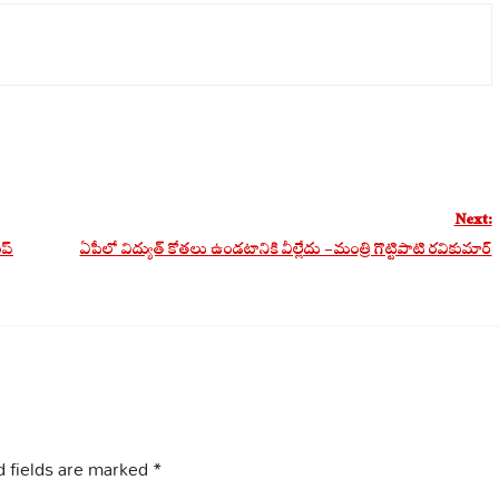
Next:
ప్
ఏపీలో విద్యుత్ కోతలు ఉండటానికి వీల్లేదు – మంత్రి గొట్టిపాటి రవికుమార్
 fields are marked
*