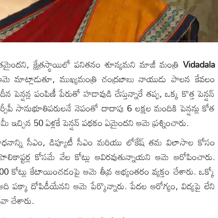
మితమైందని, క్షేత్రస్థాయిలో పనితనం శూన్యమని మాజీ మంత్రి
Vidadala
లో ఆమె మాట్లాడుతూ, ముఖ్యమంత్రి చంద్రబాబు నాయుడు పాలన కేవలం
 పెన్షన్ల పంపిణీ పేరుతో హడావుడి చేస్తున్నారే తప్ప, ఒక్క కొత్త పెన్షన్
పీ సానుభూతిపరులనే నెపంతో దాదాపు 6 లక్షల మందికి పెన్షన్లు కోత
 ఇచ్చిన 50 ఏళ్లకే పెన్షన్ పథకం ఏమైందని ఆమె ప్రశ్నించారు.
, ప్రజాధనాన్ని సీఎం, డిప్యూటీ సీఎం మరియు లోకేష్ తమ విలాసాల కోసం
ు, హెలికాప్టర్ల కోసమే వేల కోట్లు ఆవిరవుతున్నాయని ఆమె ఆరోపించారు.
ోట్లు కేటాయించడంపై ఆమె తీవ్ర అభ్యంతరం వ్యక్తం చేశారు. ఒక్కో
 పక్కా దోపిడీయేనని ఆమె పేర్కొన్నారు. పేదల ఆరోగ్యం, విద్యపై లేని
వా చేశారు.