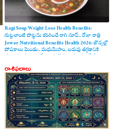
Ragi Soup Weight Loss Health Benefits:
గుట్టలాంటి పొట్టను కరిగించే రాగి సూప్.. రోజూ రాత్రి
తాగితే బరువు తగ్గడం ఖాయం!
Jowar Nutritional Benefits Health 2026: జొన్నల్లో
పోషకాలు మెండు.. మధుమేహం, బరువు తగ్గడానికి
మరియు గుండె ఆరోగ్యానికి జొన్న అన్నం ఎంతో మేలు!
రాశిఫలాలు