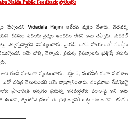
babu Naidu Public Feedback ప్రారంభం
ర్యం చేస్తోందని
Vidadala Rajini
ఆవేదన వ్యక్తం చేశారు. నెట్‌వర్క్
ని, దీనివల్ల పేదలకు వైద్యం అందడం లేదని ఆమె చెప్పారు. మెడికల్
ట్లు వెచ్చిస్తున్నారని విమర్శించారు. వైయస్ జగన్ హయాంలో సంక్షేమ
్తోందని ఆమె పోల్చి చెప్పారు. ప్రభుత్వ వైఫల్యాలను ప్రశ్నిస్తే తమను
ారు.
ర్టీ అని రజనీ ఘాటుగా స్పందించారు. ఎన్టీఆర్, వంగవీటి రంగా మరణాల
’ ఏదో చరిత్ర చెబుతుందని ఆమె వ్యాఖ్యానించారు. చంద్రబాబు మేనిఫెస్టో
ులకు ప్రాధాన్యత ఇవ్వడం ప్రభుత్వ అసమర్థతకు పరాకాష్ట అని ఆమె
ేకత ఉందని, త్వరలోనే ప్రజలే ఈ ప్రభుత్వానికి బుద్ధి చెబుతారని విడుదల