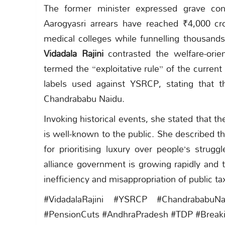
The former minister expressed grave conc
Aarogyasri arrears have reached ₹4,000 c
medical colleges while funnelling thousands 
Vidadala Rajini
contrasted the welfare-ori
termed the “exploitative rule” of the current
labels used against YSRCP, stating that th
Chandrababu Naidu.
Invoking historical events, she stated that 
is well-known to the public. She described t
for prioritising luxury over people’s strug
alliance government is growing rapidly and t
inefficiency and misappropriation of public ta
#VidadalaRajini #YSRCP #ChandrababuNai
#PensionCuts #AndhraPradesh #TDP #Brea