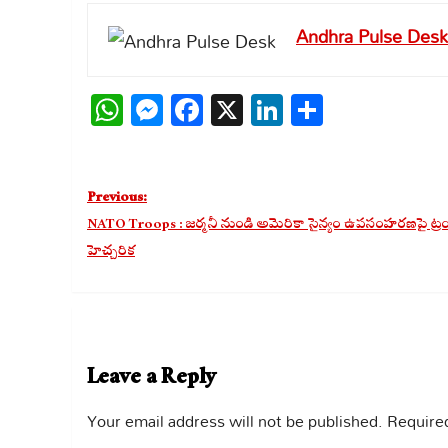
Andhra Pulse Desk
WhatsApp
Messenger
Facebook
X
LinkedIn
Share
Post
Previous:
navigation
NATO Troops : జర్మనీ నుండి అమెరికా సైన్యం ఉపసంహరణపై ట్రం
హెచ్చరిక
Leave a Reply
Your email address will not be published.
Required