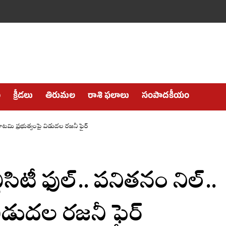
ం
క్రీడలు
తిరుమల
రాశి ఫలాలు
సంపాదకీయం
కూటమి ప్రభుత్వంపై విడుదల రజనీ ఫైర్
ిసిటీ ఫుల్.. పనితనం నిల్..
ిడుదల రజనీ ఫైర్