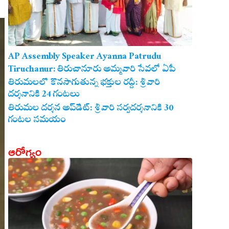
AP Assembly Speaker Ayanna Patrudu
Tiruchanur: తిరుచానూరు అమ్మవారి సేవలో ఏపీ
అసెంబ్లీ స్పీకర్.. కుటుంబ సమేతంగా దర్శించుకున్న
తిరుమలలో కొనసాగుతున్న భక్తుల రద్దీ: శ్రీవారి
దర్శనానికి 24 గంటలు
అయ్యన్నపాత్రుడు!
తిరుమల దర్శన అప్‌డేట్: శ్రీవారి సర్వదర్శనానికి 30
గంటల సమయం
ఆరోగ్యం