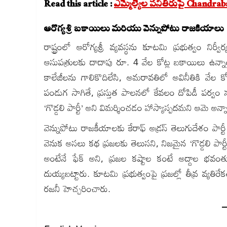
Read this article :
ఎమ్మెల్యేల పనితీరుపై Chandra
ఆరోగ్యశ్రీ బకాయిలు మరియు వెన్నుపోటు రాజకీయాలు
రాష్ట్రంలో ఆరోగ్యశ్రీ వ్యవస్థను కూటమి ప్రభుత్వం నిర్వీ
ఆసుపత్రులకు దాదాపు రూ. 4 వేల కోట్ల బకాయిలు ఉన్నాయ
కాలేజీలను గాలికొదిలేసి, అమరావతిలో అవినీతికి వేల కో
పండుగ సాగితే, ప్రస్తుత పాలనలో కేవలం దోపిడీ పర్వం నడుస
‘గొడ్డలి పార్టీ’ అని విమర్శించడం హాస్యాస్పదమని ఆమె అన్న
వెన్నుపోటు రాజకీయాలకు కేరాఫ్ అడ్రస్ తెలుగుదేశం పా
వెనుక అసలు కథ ప్రజలకు తెలుసని, నిజమైన ‘గొడ్డలి పార్టీ
అంటేనే ఫేక్ అని, ప్రజల కష్టాల కంటే అద్దాల భవంత
దుయ్యబట్టారు. కూటమి ప్రభుత్వంపై ప్రజల్లో తీవ్ర వ్యతిర
రజనీ హెచ్చరించారు.