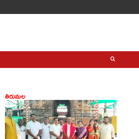
తిరుమల