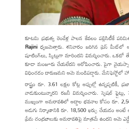
కూటమి ప్రభుత్వ రెండేళ్ల పాలన కేవలం పబ్లిసిటీకే పరి
Rajini
ధ్వజమెత్తారు. శనివారం జరిగిన ప్రెస్ మీట్‌
షూటింగ్‌లు, స్కిట్లుగా మారిందని విమర్శించారు. ఒకటో తేదీన
కూడా మంజూరు చేయలేదని ఆరోపించారు. పైగా వైయస్సార్సీ
విధించడం దారుణమని ఆమె మండిపడ్డారు. మేనిఫెస్టోలో హామీ
రాష్ట్రం రూ. 3.61 లక్షల కోట్ల అప్పుల్లో ఉన్నప్పటికీ
వాడుకుంటున్నారని రజనీ విమర్శించారు. స్పెషల్ ఫ్లైట్ల
ముఖ్యంగా అమరావతిలో అద్దాల భవనాల కోసం రూ. 2,500 క
అడుగు నిర్మాణానికి రూ. 18,500 ఖర్చు చేయడం అంటే అది
ప్రేమ చంద్రబాబుకు అమరావతిపై మాత్రమే ఉందని ఆమె ఎద్దే