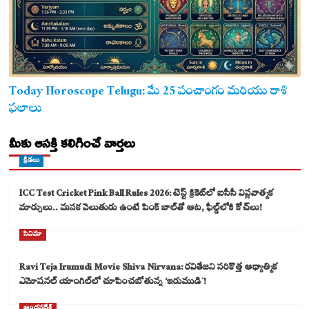
Today Horoscope Telugu: మే 25 పంచాంగం మరియు రాశి
ఫలాలు
మీకు ఆసక్తి కలిగించే వార్తలు
క్రీడలు
ICC Test Cricket Pink Ball Rules 2026: టెస్ట్ క్రికెట్‌లో ఐసీసీ విప్లవాత్మక
మార్పులు.. మసక వెలుతురు ఉంటే పింక్ బాల్‌తో ఆట, ఫీల్డ్‌లోకి కోచ్‌లు!
సినిమా
Ravi Teja Irumudi Movie Shiva Nirvana: రవితేజని సరికొత్త ఆధ్యాత్మిక
ఎమోషనల్ యాంగిల్‌లో చూపించబోతున్న ‘ఇరుముడి`!
ఆంధ్రప్రదేశ్