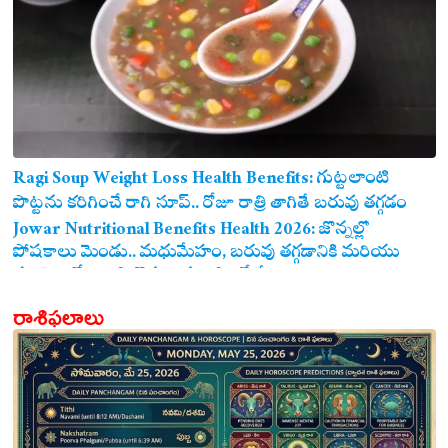
Ragi Soup Weight Loss Health Benefits: గుట్టలాంటి
పొట్టను కరిగించే రాగి సూప్.. రోజూ రాత్రి తాగితే బరువు తగ్గడం
ఖాయం!
Jowar Nutritional Benefits Health 2026: జొన్నల్లో
పోషకాలు మెండు.. మధుమేహం, బరువు తగ్గడానికి మరియు
గుండె ఆరోగ్యానికి జొన్న అన్నం ఎంతో మేలు!
రాశిఫలాలు