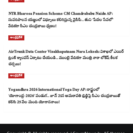
NTR Bharosa Pension Scheme CM Chandrababu Naidu AP:
సుపరిపాలన యజ్ఞంలో విఘ్నాలు కలిగిస్తున్న వైసీపీ.. తుని ‘పేదల సేవలో’
వేదికగా సీఎం చంద్రబాబు ధ్వజం!
ఆంధ్రప్రదేశ్
AirTrunk Data Center Visakhapatnam Nara Lokesh: విశాఖలో ఎయిర్
ట్రంక్ క్యాంపస్ ఏర్పాటు చేయండి.. ముంబై వేదికగా మంత్రి నారా లోకేష్ కీలక
చర్చలు!
ఆంధ్రప్రదేశ్
Yogandhra 2026 International Yoga Day AP: రాష్ట్రంలో
‘యోగాంధ్ర-2026’ పండుగ.. జూన్ 21న అమరావతి బ్రిడ్జిపై సీఎం చంద్రబాబుతో
కలిసి 25 వేల మంది యోగాసనాలు!