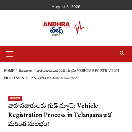
Skip
August 5, 2026
to
content
Primary
Menu
HOME
తెలంగాణ
వాహనదారులకు గుడ్ న్యూస్: VEHICLE REGISTRATION
PROCESS IN TELANGANA ఇక మరింత సులభం!
తెలంగాణ
వాహనదారులకు గుడ్ న్యూస్: Vehicle
Registration Process in Telangana ఇక
మరింత సులభం!