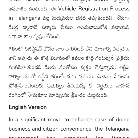
అవకాశం ఉంటుంది. ఈ Vehicle Registration Process
in Telangana వల్ల మధ్యవర్తుల బెడద తప్పుతుందని, నేరుగా
డీలర్ల ద్వారానే సర్కారు సేవలు అందుబాటులోకి వస్తాయని
రవాణా శాఖ స్పష్టం చేసింది.
గతంలో రిజిస్ట్రేషన్ కోసం వారాల తరబడి వేచి చూడాల్సి వచ్చేదని,
కానీ ఇప్పుడు ఈ కొత్త విధానంతో కేవలం కొద్ది గంటల్లోనే ప్రక్రియ
ముగిసిపోతుందని డీలర్లు సంతోషం వ్యక్తం చేస్తున్నారు. ఆర్టీఏ
కార్యాలయాల్లో రద్దీని తగ్గించేందుకు మరియు డిజిటల్ సేవలను
ప్రోత్సహించేందుకు ప్రభుత్వం తీసుకున్న ఈ నిర్ణయం వాహన
రంగంలో సానుకూల మార్పులకు శ్రీకారం చుట్టనుంది.
English Version
In a significant move to enhance ease of doing
business and citizen convenience, the Telangana
government has simplified the Vehicle