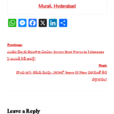
Murali, Hyderabad
WhatsApp
Messenger
Facebook
X
LinkedIn
Share
Post
Previous:
navigation
ఎండల దెబ్బకు తెలంగాణ విలవిల: Severe Heat Waves in Telangana
పై ఐఎండీ రెడ్ అలర్ట్!
Next:
పొంచి ఉన్న కరువు ముప్పు: 2026లో Super El Nino ప్రభావంతో తీవ్ర
వర్షాభావం?
Leave a Reply