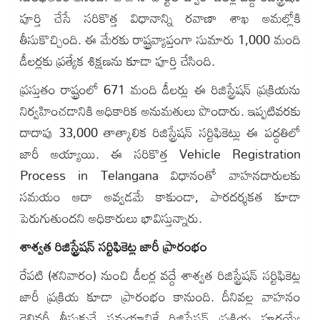
పూర్తి చేసే సరికొత్త విధానాన్ని రవాణా శాఖ అమల్లోకి
తీసుకొచ్చింది. ఈ మేరకు రాష్ట్రవ్యాప్తంగా సుమారు 1,000 మంది
డీలర్లకు ప్రత్యేక శిక్షణను కూడా పూర్తి చేసింది.
ప్రస్తుతం రాష్ట్రంలో 671 మంది డీలర్లు ఈ రిజిస్ట్రేషన్ ప్రక్రియను
నిర్వహించడానికి అధికారిక అనుమతులు పొందారు. ఇప్పటివరకు
దాదాపు 33,000 తాత్కాలిక రిజిస్ట్రేషన్ సర్టిఫికెట్లు ఈ పద్ధతిలో
జారీ అయ్యాయి. ఈ సరికొత్త Vehicle Registration
Process in Telangana విధానంతో వాహనదారులకు
సమయం ఆదా అవ్వడమే కాకుండా, పారదర్శకత కూడా
పెరుగుతుందని అధికారులు భావిస్తున్నారు.
శాశ్వత రిజిస్ట్రేషన్ సర్టిఫికెట్ల జారీ ప్రారంభం
రేపటి (శనివారం) నుంచి డీలర్ల వద్దే శాశ్వత రిజిస్ట్రేషన్ సర్టిఫికెట్ల
జారీ ప్రక్రియ కూడా ప్రారంభం కానుంది. దీనివల్ల వాహనం
డెలివరీ తీసుకునే సమయానికే రిజిస్ట్రేషన్ ప్రక్రియ పూర్తయ్యే