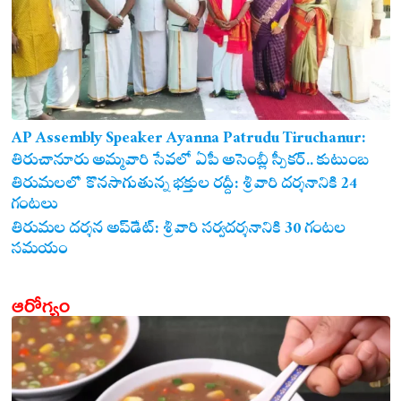
AP Assembly Speaker Ayanna Patrudu Tiruchanur:
తిరుచానూరు అమ్మవారి సేవలో ఏపీ అసెంబ్లీ స్పీకర్.. కుటుంబ
సమేతంగా దర్శించుకున్న అయ్యన్నపాత్రుడు!
తిరుమలలో కొనసాగుతున్న భక్తుల రద్దీ: శ్రీవారి దర్శనానికి 24
గంటలు
తిరుమల దర్శన అప్‌డేట్: శ్రీవారి సర్వదర్శనానికి 30 గంటల
సమయం
ఆరోగ్యం