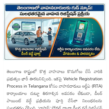
తెలంగాణ రాష్ట్రంలో కొత్త వాహనాలు కొనుగోలు చేసే వారికి
ప్రభుత్వం భారీ ఊరటనిచ్చింది. ఇకపై Vehicle Registration
Process in Telangana కోసం వాహనదారులు ఆర్టీఏ (RTA)
కార్యాలయాల చుట్టూ తిరగాల్సిన అవసరం లేకుండా, డీలర్
పాయింట్ వద్దే ప్రక్రియను పూర్తి చేసేలా నిబంధనలను
సులభతరం చేసింది. ‘వాహన్’ పోర్టల్ ద్వారా డీలర్ల వద్దే రిజిస్ట్రేషన్