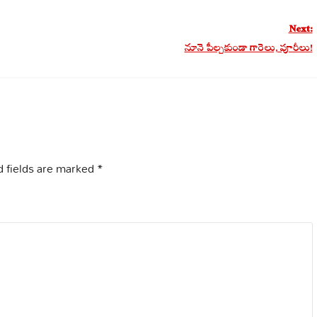
Next:
నూనె పీల్చకుండా గారెలు, పూరీలు!
 fields are marked
*