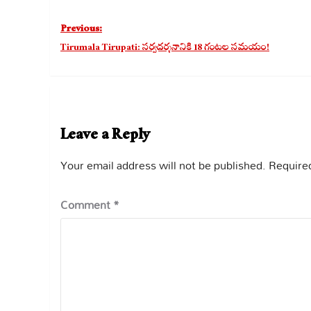
Post
Previous:
navigation
Tirumala Tirupati: సర్వదర్శనానికి 18 గంటల సమయం!
Leave a Reply
Your email address will not be published.
Required
Comment
*