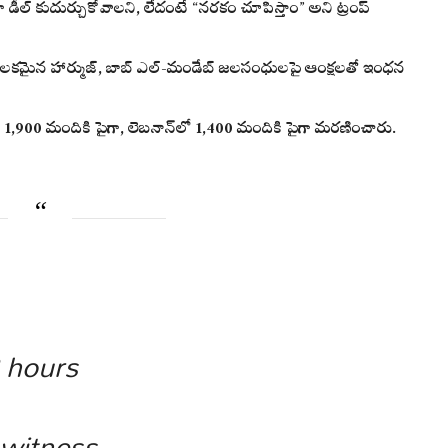
 డీల్ కుదుర్చుకోవాలని, లేదంటే “నరకం చూపిస్తాం” అని ట్రంప్
లకమైన హార్ముజ్, బాబ్ ఎల్-మండేబ్ జలసంధులపై ఆంక్షలతో ఇంధన
 1,900 మందికి పైగా, లెబనాన్‌లో 1,400 మందికి పైగా మరణించారు.
8 hours
 witness