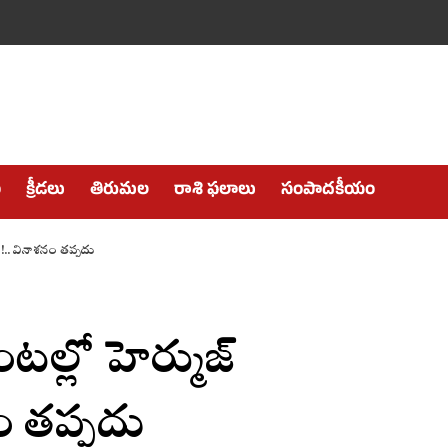
ం
క్రీడలు
తిరుమల
రాశి ఫలాలు
సంపాదకీయం
!.. వినాశనం తప్పదు
టల్లో హెర్ముజ్
ం తప్పదు