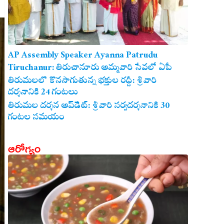
AP Assembly Speaker Ayanna Patrudu
Tiruchanur: తిరుచానూరు అమ్మవారి సేవలో ఏపీ
అసెంబ్లీ స్పీకర్.. కుటుంబ సమేతంగా దర్శించుకున్న
తిరుమలలో కొనసాగుతున్న భక్తుల రద్దీ: శ్రీవారి
దర్శనానికి 24 గంటలు
అయ్యన్నపాత్రుడు!
తిరుమల దర్శన అప్‌డేట్: శ్రీవారి సర్వదర్శనానికి 30
గంటల సమయం
ఆరోగ్యం