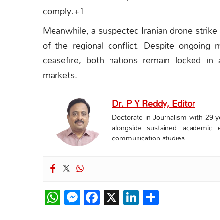
comply.+1
Meanwhile, a suspected Iranian drone strike 
of the regional conflict.
Despite ongoing me
ceasefire, both nations remain locked in a
markets.
Dr. P Y Reddy, Editor
Doctorate in Journalism with 29 ye
alongside sustained academic 
communication studies.
WhatsApp
Messenger
Facebook
X
LinkedIn
Share