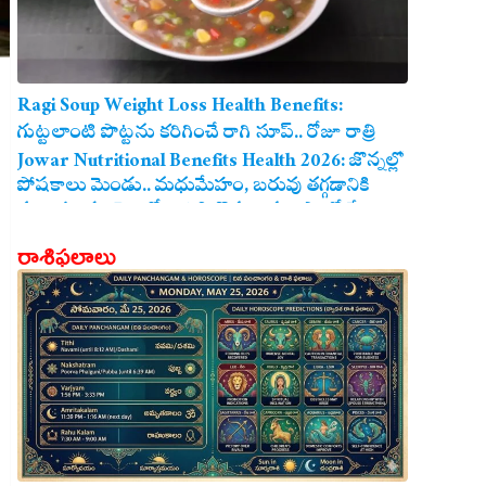
Ragi Soup Weight Loss Health Benefits:
గుట్టలాంటి పొట్టను కరిగించే రాగి సూప్.. రోజూ రాత్రి
తాగితే బరువు తగ్గడం ఖాయం!
Jowar Nutritional Benefits Health 2026: జొన్నల్లో
పోషకాలు మెండు.. మధుమేహం, బరువు తగ్గడానికి
మరియు గుండె ఆరోగ్యానికి జొన్న అన్నం ఎంతో మేలు!
రాశిఫలాలు