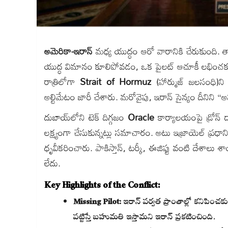
అమెరికా-ఇరాన్
మధ్య యుద్ధం ఆరో వారానికి చేరుకుంది.
యుద్ధ విమానం కూలిపోవడం, ఒక పైలట్ ఆచూకీ లభించకపోవ
రాత్రిలోగా
Strait of Hormuz
(హార్ముజ్ జలసంధి)ని త
అల్టిమేటం జారీ చేశారు.
మరోవైపు, ఇరాన్ సైన్యం దీనిని “
దుబాయ్‌లోని టెక్ దిగ్గజం
Oracle
కార్యాలయంపై డ్రోన్
లక్ష్యంగా చేసుకున్నట్లు సమాచారం. అటు ఇజ్రాయెల్ ప్రధాని
ధృవీకరించారు. పాకిస్తాన్, టర్కీ, ఈజిప్టు వంటి దేశాలు 
లేదు.
Key Highlights of the Conflict:
Missing Pilot:
ఇరాన్ పర్వత ప్రాంతాల్లో కనిపిం
పట్టిస్తే బహుమతి ఇస్తామని ఇరాన్ ప్రకటించింది.