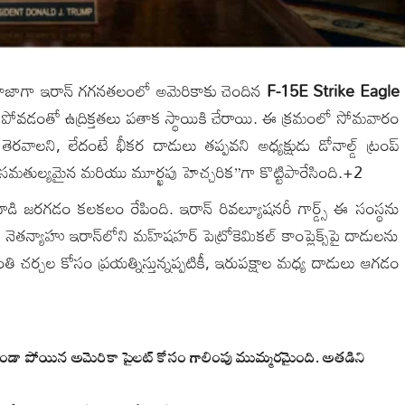
 తాజాగా ఇరాన్ గగనతలంలో అమెరికాకు చెందిన
F-15E Strike Eagle
డంతో ఉద్రిక్తతలు పతాక స్థాయికి చేరాయి.
ఈ క్రమంలో సోమవారం
ెరవాలని, లేదంటే భీకర దాడులు తప్పవని అధ్యక్షుడు డోనాల్డ్ ట్రంప్
అసమతుల్యమైన మరియు మూర్ఖపు హెచ్చరిక”గా కొట్టిపారేసింది.
+2
 దాడి జరగడం కలకలం రేపింది.
ఇరాన్ రివల్యూషనరీ గార్డ్స్ ఈ సంస్థను
 నెతన్యాహు ఇరాన్‌లోని మహ్‌షహర్ పెట్రోకెమికల్ కాంప్లెక్స్‌పై దాడులను
శాంతి చర్చల కోసం ప్రయత్నిస్తున్నప్పటికీ, ఇరుపక్షాల మధ్య దాడులు ఆగడం
చకుండా పోయిన అమెరికా పైలట్ కోసం గాలింపు ముమ్మరమైంది. అతడిని