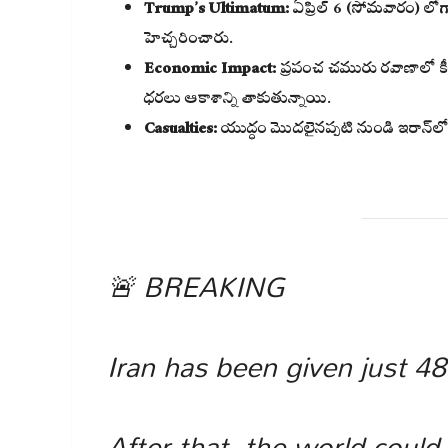
Trump’s Ultimatum:
ఏప్రిల్ 6 (సోమవారం) లోగా
హెచ్చరించారు.
Economic Impact:
ప్రపంచ చమురు రవాణాలో కీ
ధరలు ఆకాశాన్ని తాకుతున్నాయి.
Casualties:
యుద్ధం మొదలైనప్పటి నుండి ఇరాన్‌లో
🚨 BREAKING
Iran has been given just 4
After that, the world could