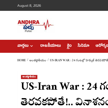
Skip
August 8, 2026
to
content
వార్తలు
రాజకీయాలు
క్రైం
సినిమా
ఆరోగ్య
HOME
అంతర్జాతీయం
US-IRAN WAR : 24 గంటల్లో హెర్ముజ్ తెరవకపోతే
అంతర్జాతీయం
US-Iran War : 24 గం
తెరవకపోతే!.. వినాశన