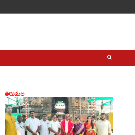
తిరుమల