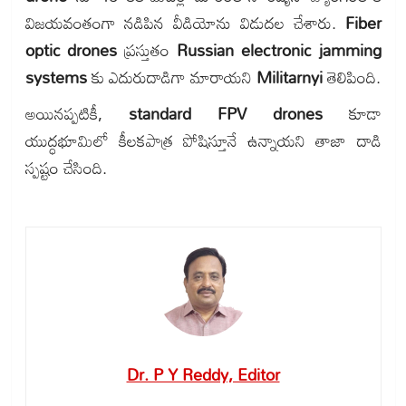
విజయవంతంగా నడిపిన వీడియోను విడుదల చేశారు.
Fiber
optic drones
ప్రస్తుతం
Russian electronic jamming
systems
కు ఎదురుదాడిగా మారాయని
Militarnyi
తెలిపింది.
అయినప్పటికీ,
standard FPV drones
కూడా
యుద్ధభూమిలో కీలకపాత్ర పోషిస్తూనే ఉన్నాయని తాజా దాడి
స్పష్టం చేసింది.
Dr. P Y Reddy, Editor