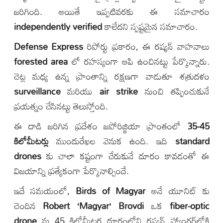
జరిగింది. అయితే ఇప్పటివరకు ఈ సమాచారం
independently verified
కాలేదని స్పష్టమైన సమాచారం.
Defense Express
రిపోర్టు ప్రకారం, ఈ రష్యన్ వాహనాలు
forested area
లో రహస్యంగా ఆపి ఉంచినట్టు పేర్కొన్నారు.
చెట్ల మధ్య ఉన్న ప్రాంతాన్ని రక్షణగా వాడుతూ శత్రుదళం
surveillance
మరియు
air strike
నుంచి తప్పించుకునే
ప్రయత్నం చేసినట్టు తెలుస్తోంది.
ఈ దాడి జరిగిన ప్రదేశం జపోరిజ్జియా ప్రాంతంలో
35-45
కిలోమీటర్లు
ముందురేఖల వెనుక ఉంది. ఇది
standard
drones
కు చాలా కష్టంగా చేరుకునే దూరం కావడంతో ఈ
విజయాన్ని ప్రత్యేకంగా పేర్కొనాల్సిందే.
ఇదే సమయంలో,
Birds of Magyar
అనే యూనిట్ కు
చెందిన
Robert ‘Magyar’ Brovdi
ఒక
fiber-optic
drone
ను 45 కిలోమీటర్ల దూరంలోని రష్యన్ హ్యాంగర్‌లోకి