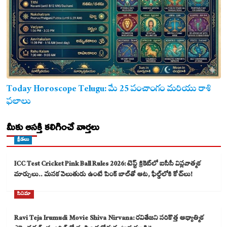
Today Horoscope Telugu: మే 25 పంచాంగం మరియు రాశి
ఫలాలు
మీకు ఆసక్తి కలిగించే వార్తలు
క్రీడలు
ICC Test Cricket Pink Ball Rules 2026: టెస్ట్ క్రికెట్‌లో ఐసీసీ విప్లవాత్మక
మార్పులు.. మసక వెలుతురు ఉంటే పింక్ బాల్‌తో ఆట, ఫీల్డ్‌లోకి కోచ్‌లు!
సినిమా
Ravi Teja Irumudi Movie Shiva Nirvana: రవితేజని సరికొత్త ఆధ్యాత్మిక