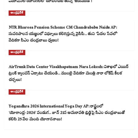
ఎమోషనల్ యాంగిల్‌లో చూపించబోతున్న ‘ఇరుముడి`!
ఆంధ్రప్రదేశ్
NTR Bharosa Pension Scheme CM Chandrababu Naidu AP:
సుపరిపాలన యజ్ఞంలో విఘ్నాలు కలిగిస్తున్న వైసీపీ.. తుని ‘పేదల సేవలో’
వేదికగా సీఎం చంద్రబాబు ధ్వజం!
ఆంధ్రప్రదేశ్
AirTrunk Data Center Visakhapatnam Nara Lokesh: విశాఖలో ఎయిర్
ట్రంక్ క్యాంపస్ ఏర్పాటు చేయండి.. ముంబై వేదికగా మంత్రి నారా లోకేష్ కీలక
చర్చలు!
ఆంధ్రప్రదేశ్
Yogandhra 2026 International Yoga Day AP: రాష్ట్రంలో
‘యోగాంధ్ర-2026’ పండుగ.. జూన్ 21న అమరావతి బ్రిడ్జిపై సీఎం చంద్రబాబుతో
కలిసి 25 వేల మంది యోగాసనాలు!