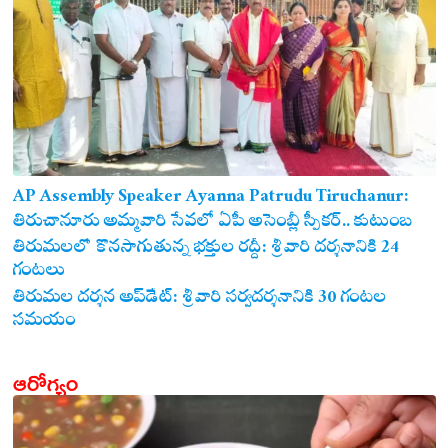
AP Assembly Speaker Ayanna Patrudu Tiruchanur:
తిరుచానూరు అమ్మవారి సేవలో ఏపీ అసెంబ్లీ స్పీకర్.. కుటుంబ
సమేతంగా దర్శించుకున్న అయ్యన్నపాత్రుడు!
తిరుమలలో కొనసాగుతున్న భక్తుల రద్దీ: శ్రీవారి దర్శనానికి 24
గంటలు
తిరుమల దర్శన అప్‌డేట్: శ్రీవారి సర్వదర్శనానికి 30 గంటల
సమయం
ఆరోగ్యం