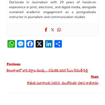
Doctorate in Journalism with 29 years of hands-on
experience in print, electronic, and digital media, alongside
sustained academic engagement as a postgraduate
instructor in journalism and communication studies.
WhatsApp
Messenger
Facebook
X
LinkedIn
Share
Post
Previous:
navigation
తెలంగాణలో భారీ వర్షాల ముప్పు… సమీక్షకు దిగిన సీఎం రేవంత్ రెడ్డి
Next:
కొడుకు విలాసాలకు నిరసన- మంగోలియా ప్రధాని రాజీనామా