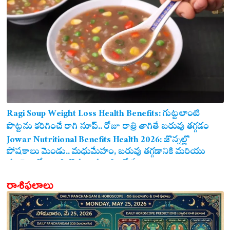
Ragi Soup Weight Loss Health Benefits: గుట్టలాంటి
పొట్టను కరిగించే రాగి సూప్.. రోజూ రాత్రి తాగితే బరువు తగ్గడం
ఖాయం!
Jowar Nutritional Benefits Health 2026: జొన్నల్లో
పోషకాలు మెండు.. మధుమేహం, బరువు తగ్గడానికి మరియు
గుండె ఆరోగ్యానికి జొన్న అన్నం ఎంతో మేలు!
రాశిఫలాలు