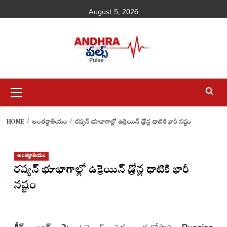
Skip
August 5, 2026
to
content
Primary
Menu
HOME
అంతర్జాతీయం
రష్యన్ భూభాగాల్లో ఉక్రెయిన్ డ్రోన్ల ధాటికి భారీ నష్టం
అంతర్జాతీయం
రష్యన్ భూభాగాల్లో ఉక్రెయిన్ డ్రోన్ల ధాటికి భారీ
నష్టం