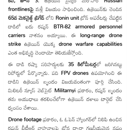
కీవ్, జూన్ 3:
ఉక్రెయిన్ సైన్యం మరోసారి
Russian
frontlinesపై
మళ్లీ విజయం సాధించింది. ఉక్రెయిన్‌కు చెందిన
65వ మెకనైజ్డ్ బ్రిగేడ్
లోని
Ronin unit
డ్రోన్ ఆపరేటర్లు చేపట్టిన
దాడిలో ఐదు రష్యన్
BTR-82 armored personnel
carriers
నాశనం అయ్యాయి. ఈ
long-range drone
strike
ఉక్రెయిన్ యొక్క
drone warfare capabilities
ఎంత అభివృద్ధి చెందాయో తెలియజేస్తోంది.
ఈ దాడి రష్యా సరిహద్దులకు
35 కిలోమీటర్ల
లో జరిగినట్టు
రిపోర్టులో పేర్కొన్నారు. పది
FPV drones
ఉపయోగించి ఈ
దాడిని ఉక్రెయిన్ బృందం విజయవంతంగా పూర్తి చేసింది.
మిలిటరీ న్యూస్ వెబ్‌సైట్
Militarnyi
ప్రకారం, రష్యన్ బృందం
తమ ఆయుధాలు తరలించేలోగా ఉక్రెయిన్ దళాలు టార్గెట్ చేసి
ధ్వంసం చేశాయి.
Drone footage
ప్రకారం, ఓ ఓపెన్ హ్యాంగర్‌లో నిలిపి ఉంచిన
రష్యన్ బీటీఆర్ వాహనాలపై డ్రోన్ల ద్వారా గణనీయమైన నష్టం