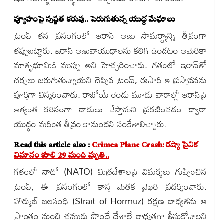
వ్యూహంపై స్పష్టత కరువు.. పెరుగుతున్న యుద్ధ మేఘాలు
ట్రంప్ తన ప్రసంగంలో ఇరాన్ అణు సామర్థ్యాన్ని తీవ్రంగా
తప్పుబట్టారు. ఇరాన్ అణువాయుధాలను కలిగి ఉండటం అమెరికా
మాతృభూమికి ముప్పు అని హెచ్చరించారు. గతంలో ఇరాన్‌తో
చర్చలు జరుగుతున్నాయని చెప్పిన ట్రంప్, ఈసారి ఆ ప్రస్తావనను
పూర్తిగా విస్మరించారు. రాబోయే రెండు మూడు వారాల్లో ఇరాన్‌పై
అత్యంత కఠినంగా దాడులు చేస్తామని ప్రకటించడం ద్వారా
యుద్ధం మరింత తీవ్రం కానుందని సంకేతాలిచ్చారు.
Read this article also :
Crimea Plane Crash: రష్యా సైనిక
విమానం కూలి 29 మంది మృతి..
గతంలో నాటో (NATO) మిత్రదేశాలపై విమర్శలు గుప్పించిన
ట్రంప్, ఈ ప్రసంగంలో కాస్త మెతక వైఖరి ప్రదర్శించారు.
హార్ముజ్ జలసంధి (Strait of Hormuz) రక్షణ బాధ్యతను ఆ
ప్రాంతం నుంచి చమురు పొందే దేశాలే బాధ్యతగా తీసుకోవాలని