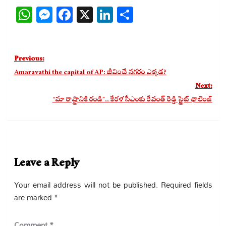
WhatsApp
Messenger
Facebook
X
LinkedIn
Share
Post
Previous:
navigation
Amaravathi the capital of AP: జీవించే నగరం ఎక్కడ?
Next:
“మా రాష్ట్రానికి రండి”.. కేరళ సీఎం‌కు రేవంత్ రెడ్డి స్ట్రైట్ ఛాలెంజ్
Leave a Reply
Your email address will not be published.
Required fields
are marked
*
Comment
*