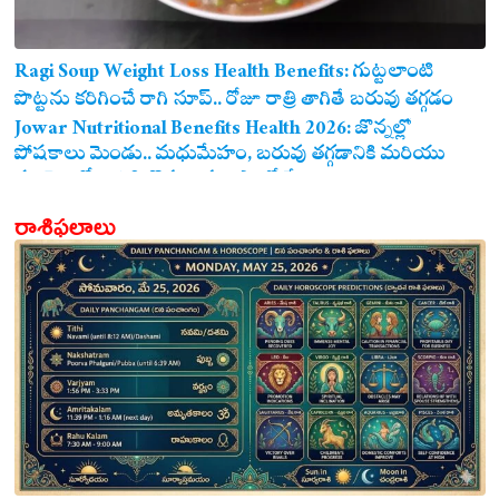
Ragi Soup Weight Loss Health Benefits: గుట్టలాంటి
పొట్టను కరిగించే రాగి సూప్.. రోజూ రాత్రి తాగితే బరువు తగ్గడం
ఖాయం!
Jowar Nutritional Benefits Health 2026: జొన్నల్లో
పోషకాలు మెండు.. మధుమేహం, బరువు తగ్గడానికి మరియు
గుండె ఆరోగ్యానికి జొన్న అన్నం ఎంతో మేలు!
రాశిఫలాలు