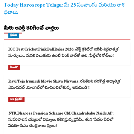
Today Horoscope Telugu: మే 25 పంచాంగం మరియు రాశి
ఫలాలు
మీకు ఆసక్తి కలిగించే వార్తలు
క్రీడలు
ICC Test Cricket Pink Ball Rules 2026: టెస్ట్ క్రికెట్‌లో ఐసీసీ విప్లవాత్మక
మార్పులు.. మసక వెలుతురు ఉంటే పింక్ బాల్‌తో ఆట, ఫీల్డ్‌లోకి కోచ్‌లు!
సినిమా
Ravi Teja Irumudi Movie Shiva Nirvana: రవితేజని సరికొత్త ఆధ్యాత్మిక
ఎమోషనల్ యాంగిల్‌లో చూపించబోతున్న ‘ఇరుముడి`!
ఆంధ్రప్రదేశ్
NTR Bharosa Pension Scheme CM Chandrababu Naidu AP:
సుపరిపాలన యజ్ఞంలో విఘ్నాలు కలిగిస్తున్న వైసీపీ.. తుని ‘పేదల సేవలో’
వేదికగా సీఎం చంద్రబాబు ధ్వజం!