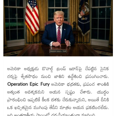
అమెరికా అధ్యక్షుడు డొనాల్డ్ ట్రంప్ ఇరాన్‌పై చేపట్టిన సైనిక
చర్యపై శ్వేతసౌధం నుంచి జాతిని ఉద్దేశించి ప్రసంగించారు.
Operation Epic Fury
అమెరికా భద్రతకు, ప్రపంచ శాంతికి
అత్యంత ఆవశ్యకమని ఆయన స్పష్టం చేశారు. యుద్ధం
ప్రారంభించి ఇప్పటికే కీలక దశకు చేరుకున్నామని, అయితే దీనికి
ఒక ఖచ్చితమైన ముగింపు తేదీని మాత్రం ఆయన ప్రకటించలేదు.
ఇది అంతర్జాతీయ స్థాయిలో చర్చనీయాంశంగా మారింది.