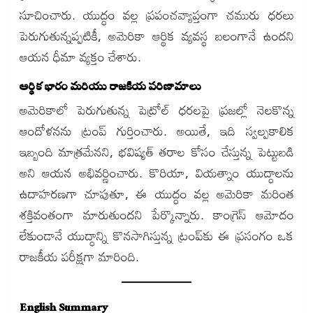
సూచించారు. యుద్ధం వల్ల ప్రపంచవ్యాప్తంగా చమురు ధరలు
పెరుగుతున్నప్పటికీ, అమెరికా ఆర్థిక వ్యవస్థ బలంగానే ఉందని
ఆయన ధీమా వ్యక్తం చేశారు.
ఆర్థిక భారం మరియు రాజకీయ పరిణామాలు
అమెరికాలో పెరుగుతున్న పెట్రోల్ ధరలపై ప్రజల్లో నెలకొన్న
ఆందోళనను ట్రంప్ గుర్తించారు. అయితే, ఇది స్వల్పకాలిక
ఇబ్బంది మాత్రమేనని, భవిష్యత్ తరాల కోసం చేస్తున్న పెట్టుబడి
అని ఆయన అభివర్ణించారు. కొరియా, వియత్నాం యుద్ధాలను
ఉదాహరణగా చూపుతూ, ఈ యుద్ధం వల్ల అమెరికా మరింత
శక్తివంతంగా మారుతుందని పేర్కొన్నారు. కాంగ్రెస్ ఆమోదం
లేకుండానే యుద్ధాన్ని కొనసాగిస్తున్న ట్రంప్‌కు ఈ ప్రసంగం ఒక
రాజకీయ పరీక్షగా మారింది.
English Summary