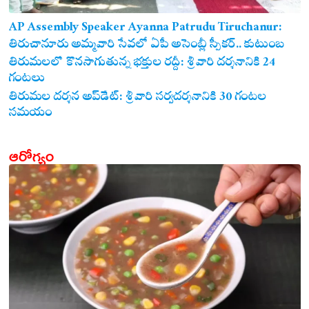
AP Assembly Speaker Ayanna Patrudu Tiruchanur:
తిరుచానూరు అమ్మవారి సేవలో ఏపీ అసెంబ్లీ స్పీకర్.. కుటుంబ
సమేతంగా దర్శించుకున్న అయ్యన్నపాత్రుడు!
తిరుమలలో కొనసాగుతున్న భక్తుల రద్దీ: శ్రీవారి దర్శనానికి 24
గంటలు
తిరుమల దర్శన అప్‌డేట్: శ్రీవారి సర్వదర్శనానికి 30 గంటల
సమయం
ఆరోగ్యం