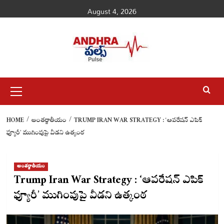
Skip
August 4, 2026
to
content
Primary
Menu
HOME
అంతర్జాతీయం
TRUMP IRAN WAR STRATEGY : ‘ఆపరేషన్ ఎపిక్
ఫ్యూరీ’ ముగింపుపై వీడని ఉత్కంఠ
అంతర్జాతీయం
Trump Iran War Strategy : ‘ఆపరేషన్ ఎపిక్
ఫ్యూరీ’ ముగింపుపై వీడని ఉత్కంఠ