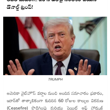
లెవెల్ మీటింగ్.. ఇరాన్ డీల్‌పై సంతకం చేయని
డొనాల్డ్ ట్రంప్!
TRUMPH
అమెరికా వైట్‌హౌస్ వర్గాల నుంచి అందిన సమాచారం ప్రకారం,
ఇరాన్‌తో తాత్కాలికంగా కుదిరిన 60 రోజుల కాల్పుల విరమణ
(Ceasefire) పొడిగింపు మరియు స్ట్రెయిట్ ఆఫ్ హార్ముజ్