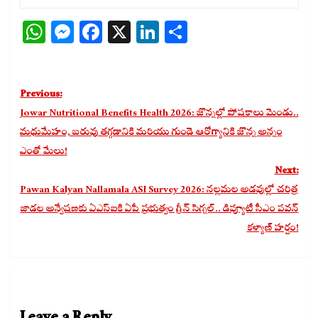
WhatsApp
Messenger
Facebook
X
LinkedIn
Share
Post
Previous:
navigation
Jowar Nutritional Benefits Health 2026: జొన్నల్లో పోషకాలు మెండు..
మధుమేహం, బరువు తగ్గడానికి మరియు గుండె ఆరోగ్యానికి జొన్న అన్నం
ఎంతో మేలు!
Next:
Pawan Kalyan Nallamala ASI Survey 2026: నల్లమల అడవుల్లో చరిత్ర
జాడల అన్వేషణకు ఏఎస్ఐకి ఏపీ ప్రభుత్వం గ్రీన్ సిగ్నల్.. డిప్యూటీ సీఎం పవన్
కళ్యాణ్ హర్షం!