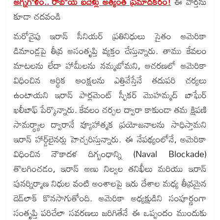
అగ్నిగోళం.. రాబోయే ఐదేళ్లు అత్యంత ప్రమాదకరం!
ఈ వార్తను
కూడా చదవండి
మరోవైపు ఇరాన్ సీనియర్ ప్రతినిధులు సైతం అమెరికా
డిమాండ్లపై తీవ్ర అసంతృప్తి వ్యక్తం చేస్తున్నారు. తాము కేవలం
మాటలను లేదా హామీలను నమ్మబోమని, ఆచరణలో అమెరికా
విధించిన ఆర్థిక ఆంక్షలను ఎత్తివేస్తేనే తదుపరి చర్యలు
ఉంటాయని ఇరాన్ పార్లమెంట్ స్పీకర్ మొహమ్మద్ బాఘేర్
ఖలీబాఫ్ పేర్కొన్నారు. కేవలం చర్చల ద్వారా కాకుండా తమ క్షిపణి
సామర్థ్యాల ద్వారానే వ్యూహాత్మక ప్రయోజనాలను సాధిస్తామని
ఇరాన్ హార్డ్‌లైనర్లు హెచ్చరిస్తున్నారు. ఈ నేపథ్యంలోనే, అమెరికా
విధించిన నౌకాదళ దిగ్బంధాన్ని (Naval Blockade)
తొలగించడం, ఇరాన్ అణు నిల్వల తనిఖీలు మరియు ఇరాన్
పునర్నిర్మాణ నిధుల వంటి అంశాలపై ఇరు దేశాల మధ్య తీవ్రమైన
డెడ్‌లాక్ కొనసాగుతోంది. అమెరికా అధ్యక్షుడిని సంపూర్ణంగా
సంతృప్తి పరిచేలా సవరణలు జరిగితేనే ఈ ఒప్పందం ముందుకు