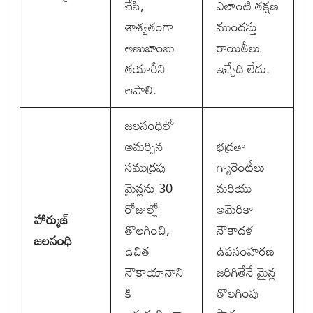
చేసి,
ఎలాంటి తక్షణ
శాశ్వతంగా
ముందస్తు
అణుబాంబు
రాయితీలు
తయారీని
ఇచ్చేది లేదు.
ఆపాలి.
జలసంధిలో
అమర్చిన
భద్రతా
సముద్రపు
గ్యారెంటీలు
మైన్లను 30
మరియు
రోజుల్లో
అమెరికా
హార్ముజ్
తొలగించి,
నౌకాదళ
జలసంధి
ఉచిత
ఉపసంహరణ
నౌకాయానాని
జరిగితేనే మైన్ల
కి
తొలగింపు