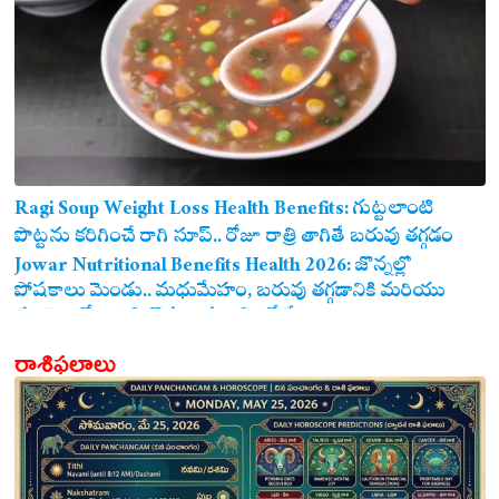
Ragi Soup Weight Loss Health Benefits: గుట్టలాంటి
పొట్టను కరిగించే రాగి సూప్.. రోజూ రాత్రి తాగితే బరువు తగ్గడం
ఖాయం!
Jowar Nutritional Benefits Health 2026: జొన్నల్లో
పోషకాలు మెండు.. మధుమేహం, బరువు తగ్గడానికి మరియు
గుండె ఆరోగ్యానికి జొన్న అన్నం ఎంతో మేలు!
రాశిఫలాలు