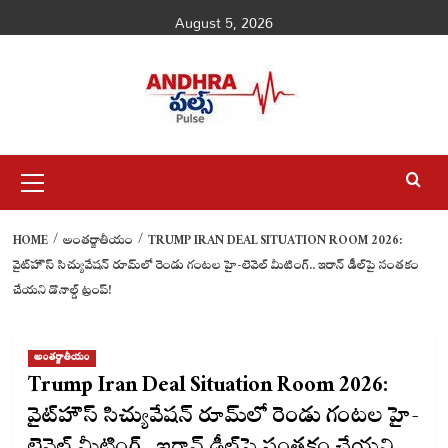
Skip
August 5, 2026
to
content
Primary
Menu
HOME
అంతర్జాతీయం
TRUMP IRAN DEAL SITUATION ROOM 2026:
వైట్‌హౌస్ సిచ్యువేషన్ రూమ్‌లో రెండు గంటల హై-లెవెల్ మీటింగ్.. ఇరాన్ డీల్‌పై సంతకం
చేయని డొనాల్డ్ ట్రంప్!
అంతర్జాతీయం
Trump Iran Deal Situation Room 2026:
వైట్‌హౌస్ సిచ్యువేషన్ రూమ్‌లో రెండు గంటల హై-