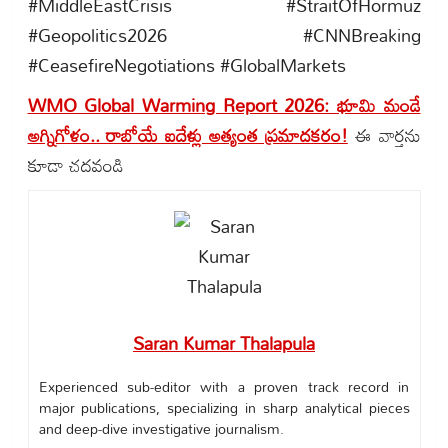
#MiddleEastCrisis #StraitOfHormuz
#Geopolitics2026 #CNNBreaking
#CeasefireNegotiations #GlobalMarkets
WMO Global Warming Report 2026: భూమి మండే
అగ్నిగోళం.. రాబోయే ఐదేళ్లు అత్యంత ప్రమాదకరం!
ఈ వార్తను
కూడా చదవండి
Saran Kumar Thalapula
Experienced sub-editor with a proven track record in
major publications, specializing in sharp analytical pieces
and deep-dive investigative journalism.