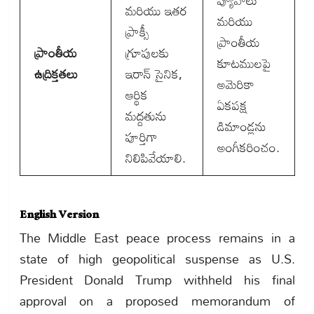
వ్యూహాలు
మరియు ఇతర
మరియు
ప్రాక్సీ
ప్రాంతీయ
ప్రాంతీయ
గ్రూపులకు
కూటములపై
ఉద్రిక్తతలు
ఇరాన్ సైనిక,
అమెరికా
ఆర్థిక
ఏకపక్ష
మద్దతును
డిమాండ్లను
పూర్తిగా
అంగీకరించం.
నిలిపివేయాలి.
English Version
The Middle East peace process remains in a
state of high geopolitical suspense as U.S.
President Donald Trump withheld his final
approval on a proposed memorandum of