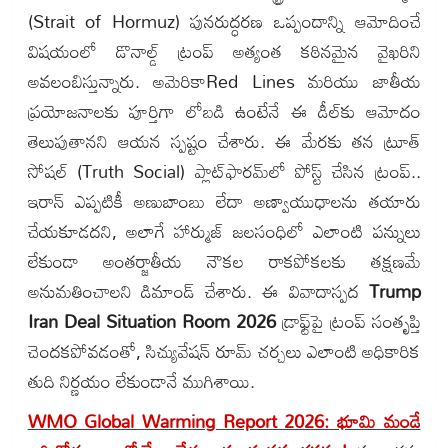
(Strait of Hormuz) పునరుద్ధరణ ఒప్పందాన్ని ఆమోదించే
విషయంలో డొనాల్డ్ ట్రంప్ అత్యంత కఠినమైన వైఖరిని
అవలంబిస్తున్నారు. అమెరికాRed Lines మరియు జాతీయ
ప్రయోజనాలకు పూర్తిగా లోబడి ఉంటేనే ఈ డీల్‌కు ఆమోదం
తెలుపుతానని ఆయన స్పష్టం చేశారు. ఈ మేరకు తన ట్రూత్
సోషల్ (Truth Social) ప్లాట్‌ఫారమ్‌లో పోస్ట్ చేసిన ట్రంప్..
ఇరాన్ ఎప్పటికీ అణుబాంబు లేదా అణ్వాయుధాలను తయారు
చేయకూడదని, అలాగే హార్ముజ్ జలసంధిలో ఎలాంటి పన్నులు
లేకుండా అంతర్జాతీయ నౌకల రాకపోకలకు తక్షణమే
అనుమతించాలని డిమాండ్ చేశారు. ఈ వివాదాస్పద
Trump
Iran Deal Situation Room 2026
డ్రాఫ్ట్‌పై ట్రంప్ సంతృప్తి
చెందకపోవడంతో, సిచ్యువేషన్ రూమ్ చర్చలు ఎలాంటి అధికారిక
తుది నిర్ణయం లేకుండానే ముగిశాయి.
WMO Global Warming Report 2026: భూమి మండే