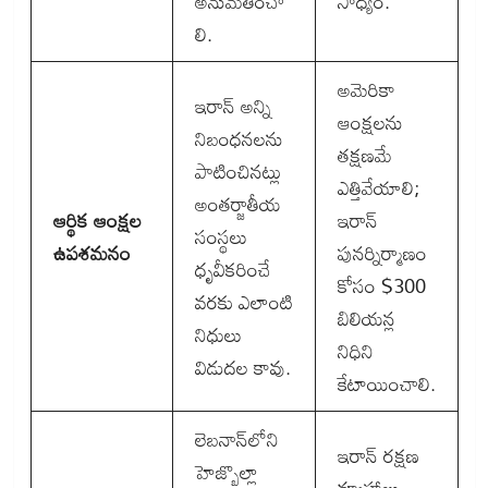
అనుమతించా
సాధ్యం.
లి.
అమెరికా
ఇరాన్ అన్ని
ఆంక్షలను
నిబంధనలను
తక్షణమే
పాటించినట్లు
ఎత్తివేయాలి;
అంతర్జాతీయ
ఆర్థిక ఆంక్షల
ఇరాన్
సంస్థలు
ఉపశమనం
పునర్నిర్మాణం
ధృవీకరించే
కోసం $300
వరకు ఎలాంటి
బిలియన్ల
నిధులు
నిధిని
విడుదల కావు.
కేటాయించాలి.
లెబనాన్‌లోని
ఇరాన్ రక్షణ
హెజ్బొల్లా