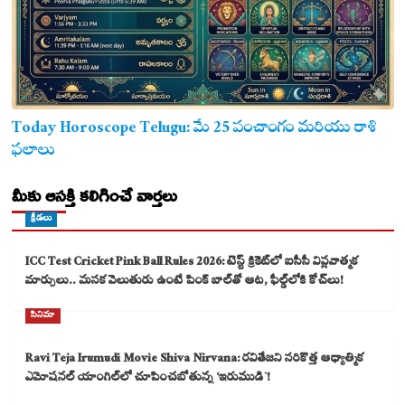
Today Horoscope Telugu: మే 25 పంచాంగం మరియు రాశి
ఫలాలు
మీకు ఆసక్తి కలిగించే వార్తలు
క్రీడలు
ICC Test Cricket Pink Ball Rules 2026: టెస్ట్ క్రికెట్‌లో ఐసీసీ విప్లవాత్మక
మార్పులు.. మసక వెలుతురు ఉంటే పింక్ బాల్‌తో ఆట, ఫీల్డ్‌లోకి కోచ్‌లు!
సినిమా
Ravi Teja Irumudi Movie Shiva Nirvana: రవితేజని సరికొత్త ఆధ్యాత్మిక
ఎమోషనల్ యాంగిల్‌లో చూపించబోతున్న ‘ఇరుముడి`!