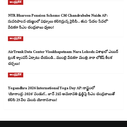
ఆంధ్రప్రదేశ్
NTR Bharosa Pension Scheme CM Chandrababu Naidu AP:
సుపరిపాలన యజ్ఞంలో విఘ్నాలు కలిగిస్తున్న వైసీపీ.. తుని ‘పేదల సేవలో’
వేదికగా సీఎం చంద్రబాబు ధ్వజం!
ఆంధ్రప్రదేశ్
AirTrunk Data Center Visakhapatnam Nara Lokesh: విశాఖలో ఎయిర్
ట్రంక్ క్యాంపస్ ఏర్పాటు చేయండి.. ముంబై వేదికగా మంత్రి నారా లోకేష్ కీలక
చర్చలు!
ఆంధ్రప్రదేశ్
Yogandhra 2026 International Yoga Day AP: రాష్ట్రంలో
‘యోగాంధ్ర-2026’ పండుగ.. జూన్ 21న అమరావతి బ్రిడ్జిపై సీఎం చంద్రబాబుతో
కలిసి 25 వేల మంది యోగాసనాలు!