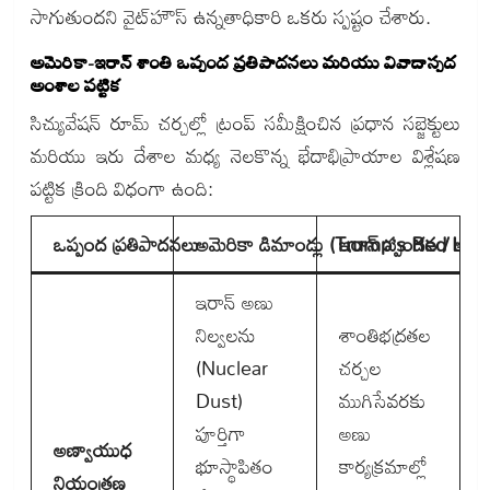
సాగుతుందని వైట్‌హౌస్ ఉన్నతాధికారి ఒకరు స్పష్టం చేశారు.
అమెరికా-ఇరాన్ శాంతి ఒప్పంద ప్రతిపాదనలు మరియు వివాదాస్పద
అంశాల పట్టిక
సిచ్యువేషన్ రూమ్ చర్చల్లో ట్రంప్ సమీక్షించిన ప్రధాన సబ్జెక్టులు
మరియు ఇరు దేశాల మధ్య నెలకొన్న భేదాభిప్రాయాల విశ్లేషణ
పట్టిక క్రింది విధంగా ఉంది:
ఒప్పంద ప్రతిపాదనలు
అమెరికా డిమాండ్లు (Trump’s Red Line
ఇరాన్ స్పందన / అభ
ఇరాన్ అణు
నిల్వలను
శాంతిభద్రతల
(Nuclear
చర్చల
Dust)
ముగిసేవరకు
పూర్తిగా
అణు
అణ్వాయుధ
భూస్థాపితం
కార్యక్రమాల్లో
నియంత్రణ