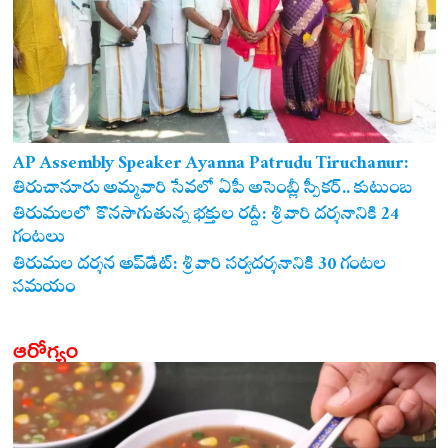
AP Assembly Speaker Ayanna Patrudu Tiruchanur:
తిరుచానూరు అమ్మవారి సేవలో ఏపీ అసెంబ్లీ స్పీకర్.. కుటుంబ
సమేతంగా దర్శించుకున్న అయ్యన్నపాత్రుడు!
తిరుమలలో కొనసాగుతున్న భక్తుల రద్దీ: శ్రీవారి దర్శనానికి 24
గంటలు
తిరుమల దర్శన అప్‌డేట్: శ్రీవారి సర్వదర్శనానికి 30 గంటల
సమయం
ఆరోగ్యం