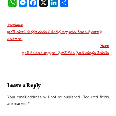
WhatsApp
Messenger
Facebook
X
LinkedIn
Share
Post
Previous:
navigation
భారత్-యూఏఈ రక్షణ రంగంలో సరికొత్త అధ్యాయం: కీలక ఒప్పందాలపై
సంతకాలు!
Next:
ట్రంప్ సంచలన వ్యాఖ్యలు.. తైవాన్ కోసం చైనాతో యుద్ధం చేయలేం
Leave a Reply
Your email address will not be published.
Required fields
are marked
*