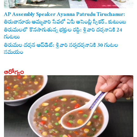
AP Assembly Speaker Ayanna Patrudu Tiruchanur:
తిరుచానూరు అమ్మవారి సేవలో ఏపీ అసెంబ్లీ స్పీకర్.. కుటుంబ
సమేతంగా దర్శించుకున్న అయ్యన్నపాత్రుడు!
తిరుమలలో కొనసాగుతున్న భక్తుల రద్దీ: శ్రీవారి దర్శనానికి 24
గంటలు
తిరుమల దర్శన అప్‌డేట్: శ్రీవారి సర్వదర్శనానికి 30 గంటల
సమయం
ఆరోగ్యం