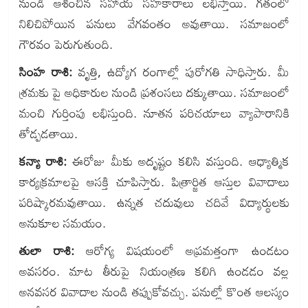
నుండి ఆశించిన సహాయ సహకారాలు లభిస్తాయి. గతంలో
నిలిచిపోయిన పనులు వేగవంతం అవుతాయి. సమాజంలో
గౌరవం పెరుగుతుంది.
సింహ రాశి:
వృత్తి, ఉద్యోగ రంగాల్లో పురోగతి సాధిస్తారు. మీ
శ్రమకు పై అధికారుల నుండి ప్రశంసలు దక్కుతాయి. సమాజంలో
మంచి గుర్తింపు లభిస్తుంది. నూతన పరిచయాలు వ్యాపారానికి
తోడ్పడతాయి.
కన్యా రాశి:
ఈరోజు మీకు అదృష్టం కలిసి వస్తుంది. ఆధ్యాత్మిక
కార్యక్రమాలపై ఆసక్తి చూపిస్తారు. పిత్రార్జిత ఆస్తుల వివాదాలు
పరిష్కారమవుతాయి. ఉన్నత చదువులు చదివే విద్యార్థులకు
అనుకూల సమయం.
తులా రాశి:
ఆరోగ్య విషయంలో అప్రమత్తంగా ఉండటం
అవసరం. మాట తీరుపై నియంత్రణ కలిగి ఉండడం వల్ల
అనవసర వివాదాల నుండి తప్పుకోవచ్చు. పనుల్లో కొంత ఆలస్యం