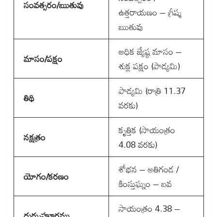
సంవత్సరం/ఋతువు
ఉత్తరాయణం – గ్రీష్మ
ఋతువు
అధిక జ్యేష్ఠ మాసం –
మాసం/పక్షం
శుక్ల పక్షం (పాడ్యమి)
పాడ్యమి (రాత్రి 11.37
తిథి
వరకు)
కృత్తిక (సాయంత్రం
నక్షత్రం
4.08 వరకు)
శోభన – అతిగండ /
యోగం/కరణం
కింస్తుఘ్నం – బవ
సాయంత్రం 4.38 –
దుర్ముహూర్తము