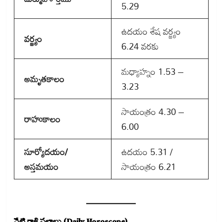
5.29
ఉదయం శేష వర్జ్యం
వర్జ్యం
6.24 వరకు
మధ్యాహ్నం 1.53 –
అమృతకాలం
3.23
సాయంత్రం 4.30 –
రాహుకాలం
6.00
సూర్యోదయం/
ఉదయం 5.31 /
అస్తమయం
సాయంత్రం 6.21