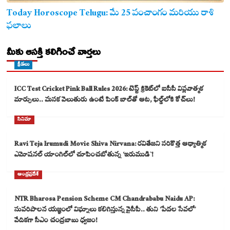
Today Horoscope Telugu: మే 25 పంచాంగం మరియు రాశి
ఫలాలు
మీకు ఆసక్తి కలిగించే వార్తలు
క్రీడలు
ICC Test Cricket Pink Ball Rules 2026: టెస్ట్ క్రికెట్‌లో ఐసీసీ విప్లవాత్మక
మార్పులు.. మసక వెలుతురు ఉంటే పింక్ బాల్‌తో ఆట, ఫీల్డ్‌లోకి కోచ్‌లు!
సినిమా
Ravi Teja Irumudi Movie Shiva Nirvana: రవితేజని సరికొత్త ఆధ్యాత్మిక
ఎమోషనల్ యాంగిల్‌లో చూపించబోతున్న ‘ఇరుముడి`!
ఆంధ్రప్రదేశ్
NTR Bharosa Pension Scheme CM Chandrababu Naidu AP:
సుపరిపాలన యజ్ఞంలో విఘ్నాలు కలిగిస్తున్న వైసీపీ.. తుని ‘పేదల సేవలో’
వేదికగా సీఎం చంద్రబాబు ధ్వజం!