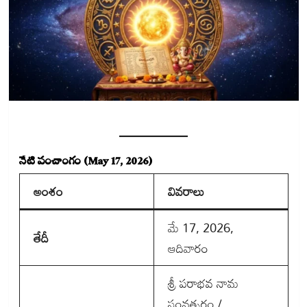
నేటి పంచాంగం (May 17, 2026)
అంశం
వివరాలు
మే 17, 2026,
తేదీ
ఆదివారం
శ్రీ పరాభవ నామ
సంవత్సరం /