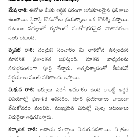
నేటి రాశి ఫలాలు (Daily Horoscope)
మేష రాశి:
ఈరోజు మీకు ఆర్థిక పరంగా అనుకూలమైన ఫలితాలు
ఉంటాయి. స్థిరాస్తి కొనుగోలు ప్రయత్నాలు ఒక కొలిక్కి వస్తాయి.
కుటుంబ సభ్యులతో గృహంలో సంతోషకరమైన వాతావరణం
నెలకొంటుంది.
వృషభ రాశి:
చంద్రుని సంచారం మీ రాశిలోనే ఉన్నందున
మానసిక ప్రశాంతత లభిస్తుంది. నూతన బాధ్యతలను
సమర్థవంతంగా పూర్తి చేస్తారు. ఆత్మవిశ్వాసంతో తీసుకునే
నిర్ణయాలు మంచి ఫలితాలను ఇస్తాయి.
మిథున రాశి:
ఖర్చులు పెరిగే అవకాశం ఉంది కాబట్టి ఆర్థిక
విషయాల్లో ప్రణాళిక అవసరం. దూర ప్రయాణాలు వాయిదా
వేసుకోవడం మంచిది. ముఖ్యమైన పనుల్లో స్వల్ప ఆటంకాలు
ఎదురైనా అధిగమిస్తారు.
కర్కాటక రాశి:
ఆదాయ మార్గాలు మెరుగుపడతాయి. మిత్రుల