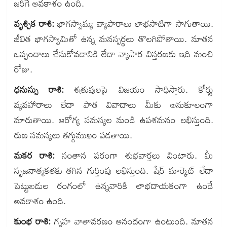
జరిగే అవకాశం ఉంది.
వృశ్చిక రాశి:
భాగస్వామ్య వ్యాపారాలు లాభసాటిగా సాగుతాయి.
జీవిత భాగస్వామితో ఉన్న మనస్పర్థలు తొలగిపోతాయి. నూతన
ఒప్పందాలు చేసుకోవడానికి లేదా వ్యాపార విస్తరణకు ఇది మంచి
రోజు.
ధనుస్సు రాశి:
శత్రువులపై విజయం సాధిస్తారు. కోర్టు
వ్యవహారాలు లేదా పాత వివాదాలు మీకు అనుకూలంగా
మారుతాయి. ఆరోగ్య సమస్యల నుండి ఉపశమనం లభిస్తుంది.
రుణ సమస్యలు తగ్గుముఖం పడతాయి.
మకర రాశి:
సంతాన పరంగా శుభవార్తలు వింటారు. మీ
సృజనాత్మకతకు తగిన గుర్తింపు లభిస్తుంది. షేర్ మార్కెట్ లేదా
పెట్టుబడుల రంగంలో ఉన్నవారికి లాభదాయకంగా ఉండే
అవకాశం ఉంది.
కుంభ రాశి:
గృహ వాతావరణం ఆనందంగా ఉంటుంది. నూతన