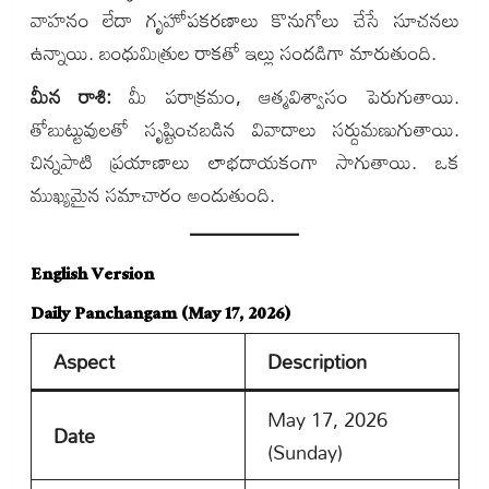
వాహనం లేదా గృహోపకరణాలు కొనుగోలు చేసే సూచనలు
ఉన్నాయి. బంధుమిత్రుల రాకతో ఇల్లు సందడిగా మారుతుంది.
మీన రాశి:
మీ పరాక్రమం, ఆత్మవిశ్వాసం పెరుగుతాయి.
తోబుట్టువులతో సృష్టించబడిన వివాదాలు సర్దుమణుగుతాయి.
చిన్నపాటి ప్రయాణాలు లాభదాయకంగా సాగుతాయి. ఒక
ముఖ్యమైన సమాచారం అందుతుంది.
English Version
Daily Panchangam (May 17, 2026)
Aspect
Description
May 17, 2026
Date
(Sunday)