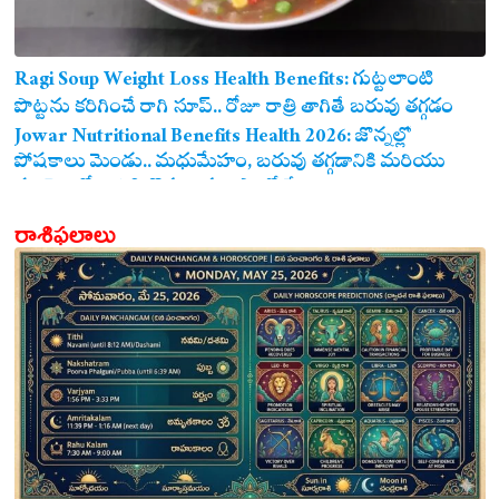
Ragi Soup Weight Loss Health Benefits: గుట్టలాంటి
పొట్టను కరిగించే రాగి సూప్.. రోజూ రాత్రి తాగితే బరువు తగ్గడం
ఖాయం!
Jowar Nutritional Benefits Health 2026: జొన్నల్లో
పోషకాలు మెండు.. మధుమేహం, బరువు తగ్గడానికి మరియు
గుండె ఆరోగ్యానికి జొన్న అన్నం ఎంతో మేలు!
రాశిఫలాలు