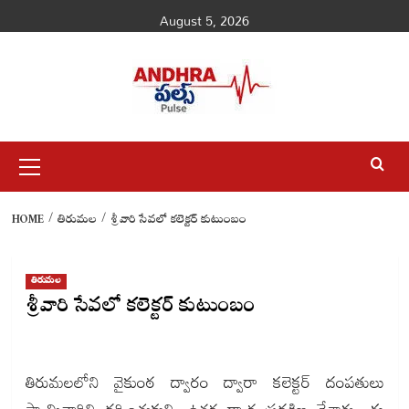
Skip
August 5, 2026
to
content
Primary
Menu
HOME
తిరుమల
శ్రీవారి సేవలో కలెక్టర్ కుటుంబం
తిరుమల
శ్రీవారి సేవలో కలెక్టర్ కుటుంబం
తిరుమలలోని వైకుంఠ ద్వారం ద్వారా కలెక్టర్ దంపతులు