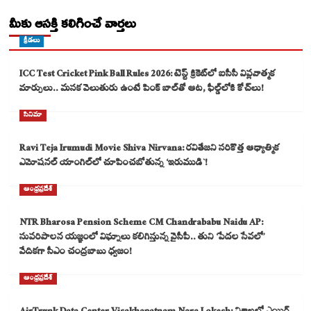
మీకు ఆసక్తి కలిగించే వార్తలు
క్రీడలు
ICC Test Cricket Pink Ball Rules 2026: టెస్ట్ క్రికెట్‌లో ఐసీసీ విప్లవాత్మక
మార్పులు.. మసక వెలుతురు ఉంటే పింక్ బాల్‌తో ఆట, ఫీల్డ్‌లోకి కోచ్‌లు!
సినిమా
Ravi Teja Irumudi Movie Shiva Nirvana: రవితేజని సరికొత్త ఆధ్యాత్మిక
ఎమోషనల్ యాంగిల్‌లో చూపించబోతున్న ‘ఇరుముడి`!
ఆంధ్రప్రదేశ్
NTR Bharosa Pension Scheme CM Chandrababu Naidu AP:
సుపరిపాలన యజ్ఞంలో విఘ్నాలు కలిగిస్తున్న వైసీపీ.. తుని ‘పేదల సేవలో’
వేదికగా సీఎం చంద్రబాబు ధ్వజం!
ఆంధ్రప్రదేశ్