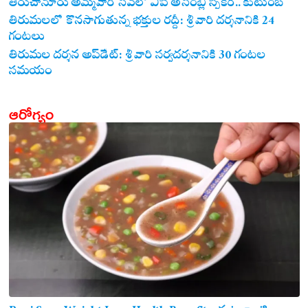
తిరుచానూరు అమ్మవారి సేవలో ఏపీ అసెంబ్లీ స్పీకర్.. కుటుంబ
సమేతంగా దర్శించుకున్న అయ్యన్నపాత్రుడు!
తిరుమలలో కొనసాగుతున్న భక్తుల రద్దీ: శ్రీవారి దర్శనానికి 24
గంటలు
తిరుమల దర్శన అప్‌డేట్: శ్రీవారి సర్వదర్శనానికి 30 గంటల
సమయం
ఆరోగ్యం