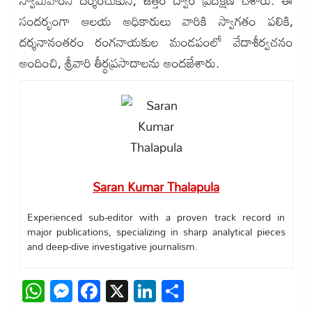
స్వామివారిని దర్శించుకుని, ఉత్తర ద్వార ప్రదక్షిణ చేశారు. ఈ
సందర్భంగా ఆలయ అధికారులు వారికి స్వాగతం పలికి,
దర్శనానంతరం రంగనాయకుల మండపంలో వేదాశీర్వచనం
అందించి, శ్రీవారి తీర్థప్రసాదాలను అందజేశారు.
Saran Kumar Thalapula
Experienced sub-editor with a proven track record in
major publications, specializing in sharp analytical pieces
and deep-dive investigative journalism.
WhatsApp
Messenger
Facebook
X
LinkedIn
Share