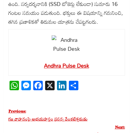
ఉంది. సర్వదర్శనానికి (SSD టోకెన్లు లేకుండా) సుమారు 16
గంటల సమయం పడుతుంది. భక్తులు ఈ విషయాన్ని గమనించి,
తగిన ప్రణాళికతో తిరుమల యాత్రను చేపట్టగలరు.
Andhra Pulse Desk
WhatsApp
Messenger
Facebook
X
LinkedIn
Share
Post
Previous:
navigation
గజ వాహనంపై అభయహస్తం ప్రసన్న వేంకటేశ్వరుడు
Next: