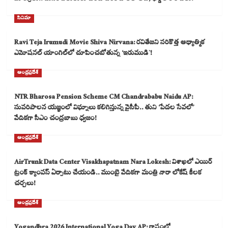
సినిమా
Ravi Teja Irumudi Movie Shiva Nirvana: రవితేజని సరికొత్త ఆధ్యాత్మిక
ఎమోషనల్ యాంగిల్‌లో చూపించబోతున్న ‘ఇరుముడి`!
ఆంధ్రప్రదేశ్
NTR Bharosa Pension Scheme CM Chandrababu Naidu AP:
సుపరిపాలన యజ్ఞంలో విఘ్నాలు కలిగిస్తున్న వైసీపీ.. తుని ‘పేదల సేవలో’
వేదికగా సీఎం చంద్రబాబు ధ్వజం!
ఆంధ్రప్రదేశ్
AirTrunk Data Center Visakhapatnam Nara Lokesh: విశాఖలో ఎయిర్
ట్రంక్ క్యాంపస్ ఏర్పాటు చేయండి.. ముంబై వేదికగా మంత్రి నారా లోకేష్ కీలక
చర్చలు!
ఆంధ్రప్రదేశ్