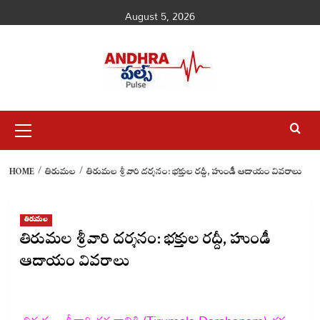
Skip
August 5, 2026
to
content
Primary
Menu
HOME
తిరుమల
తిరుమల శ్రీవారి దర్శనం: భక్తుల రద్దీ, హుండీ ఆదాయం వివరాలు
తిరుమల
తిరుమల శ్రీవారి దర్శనం: భక్తుల రద్దీ, హుండీ
ఆదాయం వివరాలు