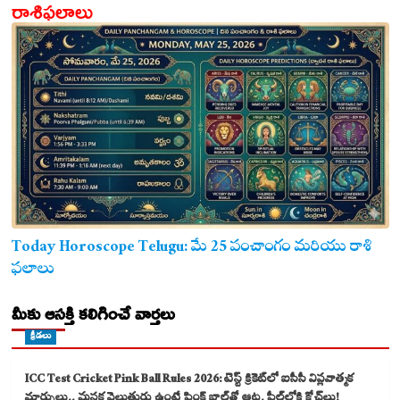
రాశిఫలాలు
Today Horoscope Telugu: మే 25 పంచాంగం మరియు రాశి
ఫలాలు
మీకు ఆసక్తి కలిగించే వార్తలు
క్రీడలు
ICC Test Cricket Pink Ball Rules 2026: టెస్ట్ క్రికెట్‌లో ఐసీసీ విప్లవాత్మక
మార్పులు.. మసక వెలుతురు ఉంటే పింక్ బాల్‌తో ఆట, ఫీల్డ్‌లోకి కోచ్‌లు!