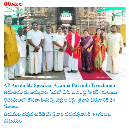
తిరుమల
AP Assembly Speaker Ayanna Patrudu Tiruchanur:
తిరుచానూరు అమ్మవారి సేవలో ఏపీ అసెంబ్లీ స్పీకర్.. కుటుంబ
సమేతంగా దర్శించుకున్న అయ్యన్నపాత్రుడు!
తిరుమలలో కొనసాగుతున్న భక్తుల రద్దీ: శ్రీవారి దర్శనానికి 24
గంటలు
తిరుమల దర్శన అప్‌డేట్: శ్రీవారి సర్వదర్శనానికి 30 గంటల
సమయం