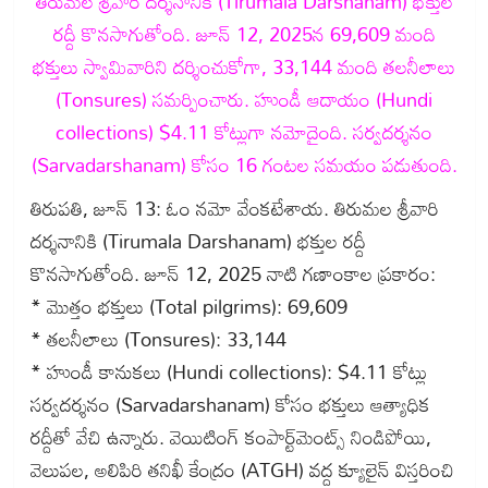
తిరుమల శ్రీవారి దర్శనానికి (Tirumala Darshanam) భక్తుల
రద్దీ కొనసాగుతోంది. జూన్ 12, 2025న 69,609 మంది
భక్తులు స్వామివారిని దర్శించుకోగా, 33,144 మంది తలనీలాలు
(Tonsures) సమర్పించారు. హుండీ ఆదాయం (Hundi
collections) $4.11 కోట్లుగా నమోదైంది. సర్వదర్శనం
(Sarvadarshanam) కోసం 16 గంటల సమయం పడుతుంది.
తిరుపతి, జూన్ 13: ఓం నమో వేంకటేశాయ. తిరుమల శ్రీవారి
దర్శనానికి (Tirumala Darshanam) భక్తుల రద్దీ
కొనసాగుతోంది. జూన్ 12, 2025 నాటి గణాంకాల ప్రకారం:
* మొత్తం భక్తులు (Total pilgrims): 69,609
* తలనీలాలు (Tonsures): 33,144
* హుండీ కానుకలు (Hundi collections): $4.11 కోట్లు
సర్వదర్శనం (Sarvadarshanam) కోసం భక్తులు ఆత్యాధిక
రద్దీతో వేచి ఉన్నారు. వెయిటింగ్ కంపార్ట్‌మెంట్స్ నిండిపోయి,
వెలుపల, అలిపిరి తనిఖీ కేంద్రం (ATGH) వద్ద క్యూలైన్ విస్తరించి