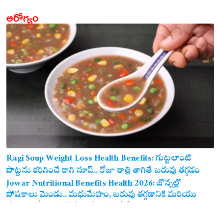
ఆరోగ్యం
Ragi Soup Weight Loss Health Benefits: గుట్టలాంటి
పొట్టను కరిగించే రాగి సూప్.. రోజూ రాత్రి తాగితే బరువు తగ్గడం
ఖాయం!
Jowar Nutritional Benefits Health 2026: జొన్నల్లో
పోషకాలు మెండు.. మధుమేహం, బరువు తగ్గడానికి మరియు
గుండె ఆరోగ్యానికి జొన్న అన్నం ఎంతో మేలు!