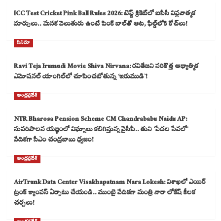
ICC Test Cricket Pink Ball Rules 2026: టెస్ట్ క్రికెట్‌లో ఐసీసీ విప్లవాత్మక
మార్పులు.. మసక వెలుతురు ఉంటే పింక్ బాల్‌తో ఆట, ఫీల్డ్‌లోకి కోచ్‌లు!
సినిమా
Ravi Teja Irumudi Movie Shiva Nirvana: రవితేజని సరికొత్త ఆధ్యాత్మిక
ఎమోషనల్ యాంగిల్‌లో చూపించబోతున్న ‘ఇరుముడి`!
ఆంధ్రప్రదేశ్
NTR Bharosa Pension Scheme CM Chandrababu Naidu AP:
సుపరిపాలన యజ్ఞంలో విఘ్నాలు కలిగిస్తున్న వైసీపీ.. తుని ‘పేదల సేవలో’
వేదికగా సీఎం చంద్రబాబు ధ్వజం!
ఆంధ్రప్రదేశ్
AirTrunk Data Center Visakhapatnam Nara Lokesh: విశాఖలో ఎయిర్
ట్రంక్ క్యాంపస్ ఏర్పాటు చేయండి.. ముంబై వేదికగా మంత్రి నారా లోకేష్ కీలక
చర్చలు!