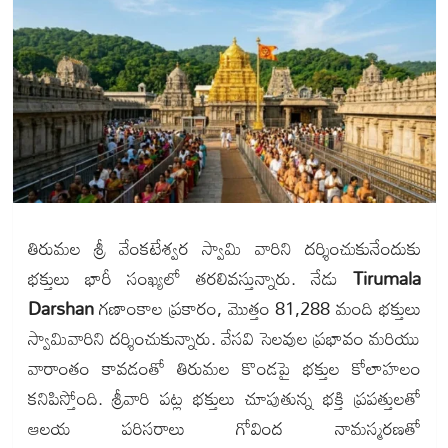
తిరుమల శ్రీ వేంకటేశ్వర స్వామి వారిని దర్శించుకునేందుకు
భక్తులు భారీ సంఖ్యలో తరలివస్తున్నారు. నేడు
Tirumala
Darshan
గణాంకాల ప్రకారం, మొత్తం 81,288 మంది భక్తులు
స్వామివారిని దర్శించుకున్నారు. వేసవి సెలవుల ప్రభావం మరియు
వారాంతం కావడంతో తిరుమల కొండపై భక్తుల కోలాహలం
కనిపిస్తోంది. శ్రీవారి పట్ల భక్తులు చూపుతున్న భక్తి ప్రపత్తులతో
ఆలయ పరిసరాలు గోవింద నామస్మరణతో