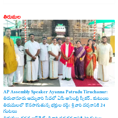
తిరుమల
AP Assembly Speaker Ayanna Patrudu Tiruchanur:
తిరుచానూరు అమ్మవారి సేవలో ఏపీ అసెంబ్లీ స్పీకర్.. కుటుంబ
సమేతంగా దర్శించుకున్న అయ్యన్నపాత్రుడు!
తిరుమలలో కొనసాగుతున్న భక్తుల రద్దీ: శ్రీవారి దర్శనానికి 24
గంటలు