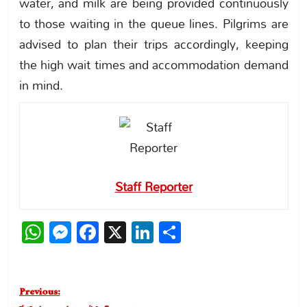
water, and milk are being provided continuously
to those waiting in the queue lines. Pilgrims are
advised to plan their trips accordingly, keeping
the high wait times and accommodation demand
in mind.
Staff Reporter
WhatsApp
Messenger
Facebook
X
LinkedIn
Share
Post
Previous:
navigation