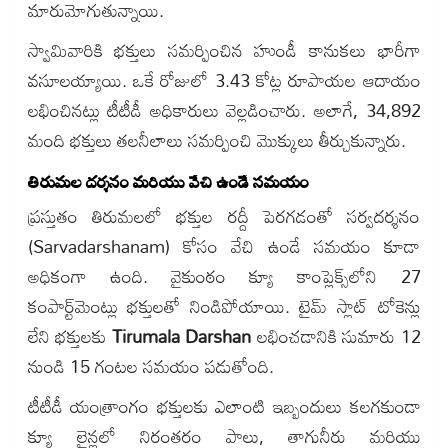
మారుమోగుతున్నాయి.
స్వామివారికి భక్తులు సమర్పించిన హుండీ కానుకలు భారీగా
వసూలయ్యాయి. ఒకే రోజులో 3.43 కోట్ల రూపాయల ఆదాయం
లభించినట్లు టీటీడీ అధికారులు వెల్లడించారు. అలాగే, 34,892
మంది భక్తులు తలనీలాలు సమర్పించి మొక్కులు తీర్చుకున్నారు.
తిరుమల దర్శనం మరియు వేచి ఉండే సమయం
ప్రస్తుతం తిరుమలలో భక్తుల రద్దీ పెరగడంతో సర్వదర్శనం
(Sarvadarshanam) కోసం వేచి ఉండే సమయం కూడా
అధికంగా ఉంది. వైకుంఠం క్యూ కాంప్లెక్స్‌లోని 27
కంపార్ట్‌మెంట్లు భక్తులతో నిండిపోయాయి. టైమ్ స్లాట్ టోకెన్లు
లేని భక్తులకు
Tirumala Darshan
లభించడానికి సుమారు 12
నుండి 15 గంటల సమయం పడుతోంది.
టీటీడీ యంత్రాంగం భక్తులకు ఎలాంటి ఇబ్బందులు కలగకుండా
క్యూ లైన్లలో నిరంతరం పాలు, తాగునీరు మరియు