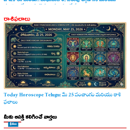
పోషకాలు మెండు.. మధుమేహం, బరువు తగ్గడానికి మరియు
గుండె ఆరోగ్యానికి జొన్న అన్నం ఎంతో మేలు!
రాశిఫలాలు
Today Horoscope Telugu: మే 25 పంచాంగం మరియు రాశి
ఫలాలు
మీకు ఆసక్తి కలిగించే వార్తలు
క్రీడలు