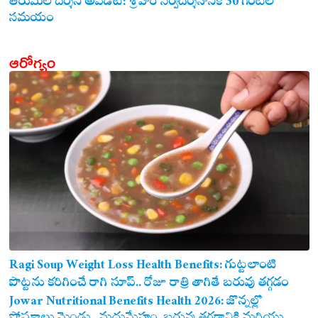
తిరుమల దర్శన అప్‌డేట్: శ్రీవారి సర్వదర్శనానికి 30 గంటల
సమయం
ఆరోగ్యం
Ragi Soup Weight Loss Health Benefits: గుట్టలాంటి
పొట్టను కరిగించే రాగి సూప్.. రోజూ రాత్రి తాగితే బరువు తగ్గడం
ఖాయం!
Jowar Nutritional Benefits Health 2026: జొన్నల్లో