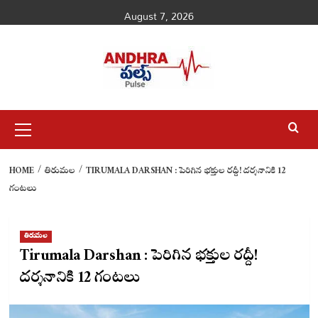
Skip
August 7, 2026
to
content
Primary
Menu
HOME
తిరుమల
TIRUMALA DARSHAN : పెరిగిన భక్తుల రద్దీ! దర్శనానికి 12
గంటలు
తిరుమల
Tirumala Darshan : పెరిగిన భక్తుల రద్దీ!
దర్శనానికి 12 గంటలు