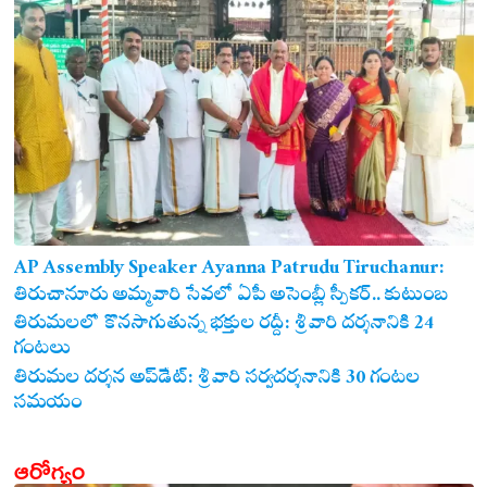
AP Assembly Speaker Ayanna Patrudu Tiruchanur:
తిరుచానూరు అమ్మవారి సేవలో ఏపీ అసెంబ్లీ స్పీకర్.. కుటుంబ
సమేతంగా దర్శించుకున్న అయ్యన్నపాత్రుడు!
తిరుమలలో కొనసాగుతున్న భక్తుల రద్దీ: శ్రీవారి దర్శనానికి 24
గంటలు
తిరుమల దర్శన అప్‌డేట్: శ్రీవారి సర్వదర్శనానికి 30 గంటల
సమయం
ఆరోగ్యం