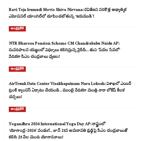
Ravi Teja Irumudi Movie Shiva Nirvana: రవితేజని సరికొత్త ఆధ్యాత్మిక
ఎమోషనల్ యాంగిల్‌లో చూపించబోతున్న ‘ఇరుముడి`!
ఆంధ్రప్రదేశ్
NTR Bharosa Pension Scheme CM Chandrababu Naidu AP:
సుపరిపాలన యజ్ఞంలో విఘ్నాలు కలిగిస్తున్న వైసీపీ.. తుని ‘పేదల సేవలో’
వేదికగా సీఎం చంద్రబాబు ధ్వజం!
ఆంధ్రప్రదేశ్
AirTrunk Data Center Visakhapatnam Nara Lokesh: విశాఖలో ఎయిర్
ట్రంక్ క్యాంపస్ ఏర్పాటు చేయండి.. ముంబై వేదికగా మంత్రి నారా లోకేష్ కీలక
చర్చలు!
ఆంధ్రప్రదేశ్
Yogandhra 2026 International Yoga Day AP: రాష్ట్రంలో
‘యోగాంధ్ర-2026’ పండుగ.. జూన్ 21న అమరావతి బ్రిడ్జిపై సీఎం చంద్రబాబుతో
కలిసి 25 వేల మంది యోగాసనాలు!