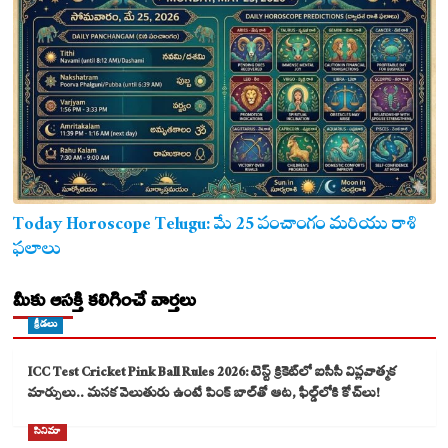
Today Horoscope Telugu: మే 25 పంచాంగం మరియు రాశి
ఫలాలు
మీకు ఆసక్తి కలిగించే వార్తలు
క్రీడలు
ICC Test Cricket Pink Ball Rules 2026: టెస్ట్ క్రికెట్‌లో ఐసీసీ విప్లవాత్మక
మార్పులు.. మసక వెలుతురు ఉంటే పింక్ బాల్‌తో ఆట, ఫీల్డ్‌లోకి కోచ్‌లు!
సినిమా