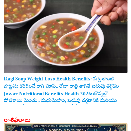
Ragi Soup Weight Loss Health Benefits: గుట్టలాంటి
పొట్టను కరిగించే రాగి సూప్.. రోజూ రాత్రి తాగితే బరువు తగ్గడం
ఖాయం!
Jowar Nutritional Benefits Health 2026: జొన్నల్లో
పోషకాలు మెండు.. మధుమేహం, బరువు తగ్గడానికి మరియు
గుండె ఆరోగ్యానికి జొన్న అన్నం ఎంతో మేలు!
రాశిఫలాలు