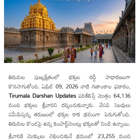
తిరుమల పుణ్యక్షేత్రంలో భక్తుల రద్దీ సాధారణంగా
కొనసాగుతోంది. ఏప్రిల్ 09, 2026 నాటి గణాంకాల ప్రకారం,
Tirumala Darshan Updates
పరిశీలిస్తే మొత్తం 64,136
మంది భక్తులు శ్రీవారిని దర్శించుకున్నారు. వేసవి సెలవులు
సమీపిస్తున్న తరుణంలో భక్తుల రాక క్రమంగా పెరుగుతోంది.
తిరుమల కొండపై ఉన్న కంపార్ట్‌మెంట్లు భక్తులతో నిండి ఉన్నాయి.
శ్రీవారికి మొక్కులు చెల్లించుకునే క్రమంలో 23,255 మంది