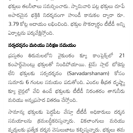
భక్తులు తలనీలాలు సమర్పించారు. స్వామివారి పట్ల భక్తులు చూపే
అపారమైన భక్తికి నిదర్శనంగా హుండీ కానుకల ద్వారా రూ.
3.79 కోట్ల ఆదాయం లభించింది. భక్తుల సౌకర్యార్థం టీటీడీ అన్ని
ఏర్పాట్లను పర్యవేక్షిస్తోంది.
సర్వదర్శనం మరియు నిరీక్షణ సమయం
ప్రస్తుతం తిరుమలలోని వైకుంఠం క్యూ కాంప్లెక్స్‌లో 21
కంపార్ట్‌మెంట్లు భక్తులతో నిండిపోయాయి. టైమ్ స్లాట్ టోకెన్లు
లేని భక్తులకు సర్వదర్శనం (Sarvadarshanam) కోసం
సుమారు 6 గంటల సమయం పడుతోంది. ఎండల తీవ్రత దృష్ట్యా
క్యూ లైన్లలో వేచి ఉండే భక్తులకు టీటీడీ నిరంతరం తాగునీరు
మరియు అన్నప్రసాద వితరణ చేస్తోంది.
సామాన్య భక్తులకు పెద్దపీట వేస్తూ టీటీడీ అధికారులు దర్శన
సమయాలను క్రమబద్ధీకరిస్తున్నారు. వికలాంగులు మరియు
వృద్ధులకు ప్రత్యేక దర్శన వెసులుబాటు కల్పిస్తున్నారు. భక్తులు తమ