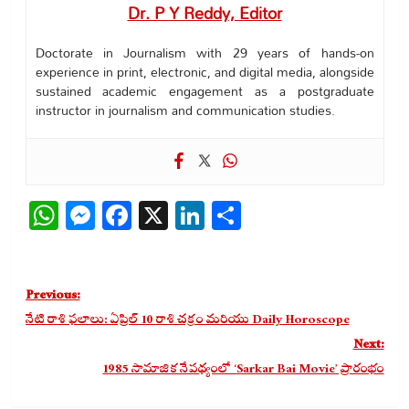
Dr. P Y Reddy, Editor
Doctorate in Journalism with 29 years of hands-on
experience in print, electronic, and digital media, alongside
sustained academic engagement as a postgraduate
instructor in journalism and communication studies.
WhatsApp
Messenger
Facebook
X
LinkedIn
Share
Post
Previous:
navigation
నేటి రాశి ఫలాలు: ఏప్రిల్ 10 రాశి చక్రం మరియు Daily Horoscope
Next:
1985 సామాజిక నేపథ్యంలో ‘Sarkar Bai Movie’ ప్రారంభం