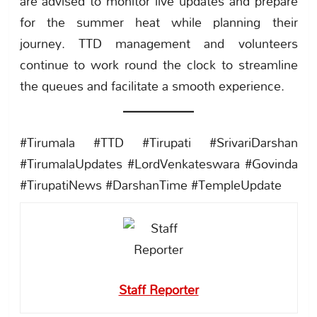
are advised to monitor live updates and prepare
for the summer heat while planning their
journey. TTD management and volunteers
continue to work round the clock to streamline
the queues and facilitate a smooth experience.
#Tirumala #TTD #Tirupati #SrivariDarshan
#TirumalaUpdates #LordVenkateswara #Govinda
#TirupatiNews #DarshanTime #TempleUpdate
Staff Reporter