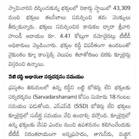
స్వామివారిని దర్శించుకున్న భక్తులలో రికార్డు స్థాయిలో 43,309
మంది భక్తులు తలనీలాలు సమర్పించి తమ మొక్కులు
తీర్చుకున్నారు. భక్తులు సమర్పించిన కానుకల ద్వారా శ్రీవారి
హుండీ ఆదాయం రూ. 4.41 కోట్లుగా నమోదైనట్లు టీటీడీ
అధికారులు వెల్లడించారు. భక్తుల రద్దీ విపరీతంగా ఉండటంతో
వైకుంఠం క్యూ కాంప్లెక్స్ వెలుపల శిలాతోరణం వరకు క్యూలైన్లు
విస్తరించి ఉన్నాయి.
నేటి రద్దీ ఆధారంగా సర్వదర్శనం సమయం
ప్రస్తుతం తిరుమలలో ఉన్న రద్దీని బట్టి టోకెన్లు లేని భక్తులకు
సర్వదర్శనం (Sarvadarshanam) కోసం సుమారు 18 గంటల
సమయం పడుతోంది. ఎస్‌ఎస్‌డి (SSD) టోకెన్లు లేని భక్తులు
క్యూలైన్లలో సుదీర్ఘ సమయం వేచి ఉండాల్సి వస్తోంది. క్యూలైన్లలో
ఉన్న భక్తులకు వేసవి ఎండల నుంచి ఉపశమనం కలిగించేందుకు
టీటీడీ నిరంతరాయంగా అన్నప్రసాదం, తాగునీరు, మజ్జిగ