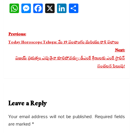
WhatsApp
Messenger
Facebook
X
LinkedIn
Share
Post
Previous:
navigation
Today Horoscope Telugu: మే 19 పంచాంగం మరియు రాశి ఫలాలు
Next:
విజయ్ ప్రభుత్వం ఎప్పుడైనా కూలిపోవచ్చు: డీఎంకే శ్రేణులకు ఎంకే స్టాలిన్
సంచలన పిలుపు!
Leave a Reply
Your email address will not be published.
Required fields
are marked
*