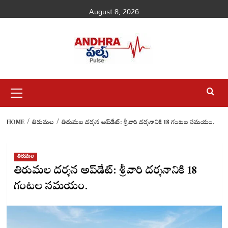
Skip
August 8, 2026
to
content
Primary
Menu
HOME
తిరుమల
తిరుమల దర్శన అప్‌డేట్: శ్రీవారి దర్శనానికి 18 గంటల సమయం.
తిరుమల
తిరుమల దర్శన అప్‌డేట్: శ్రీవారి దర్శనానికి 18
గంటల సమయం.