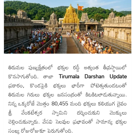
తిరుమల పుణ్యక్షేత్రంలో భక్తుల రద్దీ అత్యంత తీవ్రస్థాయిలో
కొనసాగుతోంది. తాజా
Tirumala Darshan Update
ప్రకారం, కొండపైకి భక్తులు భారీగా పోటెత్తుతుండటంతో
తిరుమల గిరులు భక్తుల జనసంద్రంతో కిటకిటలాడుతున్నాయి.
నిన్న ఒక్కరోజే మొత్తం 80,455 మంది భక్తులు కలియుగ దైవం
శ్రీ వేంకటేశ్వర స్వామిని దర్శించుకుని మొక్కులు
చెల్లించుకున్నారు. వేసవి సెలవుల ప్రభావంతో సామాన్య భక్తుల
సంఖ్య రోజురోజుకూ పెరుగుతోంది.