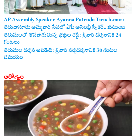
AP Assembly Speaker Ayanna Patrudu Tiruchanur:
తిరుచానూరు అమ్మవారి సేవలో ఏపీ అసెంబ్లీ స్పీకర్.. కుటుంబ
సమేతంగా దర్శించుకున్న అయ్యన్నపాత్రుడు!
తిరుమలలో కొనసాగుతున్న భక్తుల రద్దీ: శ్రీవారి దర్శనానికి 24
గంటలు
తిరుమల దర్శన అప్‌డేట్: శ్రీవారి సర్వదర్శనానికి 30 గంటల
సమయం
ఆరోగ్యం