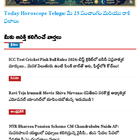
Today Horoscope Telugu: మే 25 పంచాంగం మరియు రాశి
ఫలాలు
మీకు ఆసక్తి కలిగించే వార్తలు
క్రీడలు
ICC Test Cricket Pink Ball Rules 2026: టెస్ట్ క్రికెట్‌లో ఐసీసీ విప్లవాత్మక
మార్పులు.. మసక వెలుతురు ఉంటే పింక్ బాల్‌తో ఆట, ఫీల్డ్‌లోకి కోచ్‌లు!
సినిమా
Ravi Teja Irumudi Movie Shiva Nirvana: రవితేజని సరికొత్త ఆధ్యాత్మిక
ఎమోషనల్ యాంగిల్‌లో చూపించబోతున్న ‘ఇరుముడి`!
ఆంధ్రప్రదేశ్
NTR Bharosa Pension Scheme CM Chandrababu Naidu AP:
సుపరిపాలన యజ్ఞంలో విఘ్నాలు కలిగిస్తున్న వైసీపీ.. తుని ‘పేదల సేవలో’