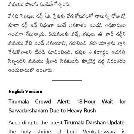
మరియు పాలను పంపిణీ చేస్తోంది.
వేసవి సెలవుల రద్దీ పీక్ స్టేజ్‌కు చేరుకోవడంతో రానున్న రోజుల్లో
కూడా రద్దీ ఇదే విధంగా ఉండే అవకాశం ఉందని అధికారులు
అంచనా వేస్తున్నారు. తిరుమలకు వచ్చే భక్తులు ఈ భారీ రద్దీని
మరియు వేచి ఉండే సమయాన్ని గమనించి తమ యాత్రను ప్లాన్
చేసుకోవాలని టీటీడీ సూచించింది. భక్తుల సౌకర్యార్థం అదనపు
సిబ్బందిని మరియు శ్రీవారి సేవకులను క్యూలైన్ల వద్ద నిరంతరం
అందుబాటులో ఉంచారు.
English Version
Tirumala Crowd Alert: 18-Hour Wait for
Sarvadarshanam Due to Heavy Rush
According to the latest
Tirumala Darshan Update
,
the holy shrine of Lord Venkateswara is