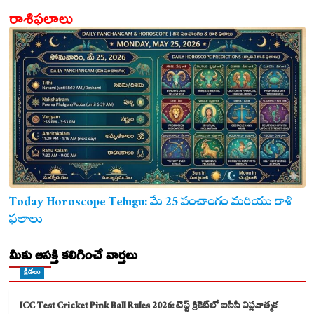
రాశిఫలాలు
Today Horoscope Telugu: మే 25 పంచాంగం మరియు రాశి
ఫలాలు
మీకు ఆసక్తి కలిగించే వార్తలు
క్రీడలు
ICC Test Cricket Pink Ball Rules 2026: టెస్ట్ క్రికెట్‌లో ఐసీసీ విప్లవాత్మక