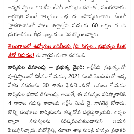
ఉన్నత స్థాయి కమిటీని జేఏసీ తిరస్కరించడంతో, మంగళవారం
అర్ధరాత్రి నుంచే కార్మికులు విధులను బహిష్కరించారు. దీంతో
హైదరాబాద్‌తో పాటు జిల్లాల్లోని సుమారు 60 లక్షల మంది
ప్రయాణికులు తీవ్ర ఇబ్బందులు ఎదుర్కొంటున్నారు.
తెలంగాణలో ఉద్యోగుల బదిలీలకు గ్రీన్ సిగ్నల్.. ప్రభుత్వం కీలక
జీవో విడుదల!
ఈ వార్తను కూడా చదవండి
కార్మికుల డిమాండ్లు – ప్రభుత్వ వైఖరి:
ఆర్టీసీని ప్రభుత్వంలో
పూర్తిస్థాయిలో విలీనం చేయడం, 2021 నుండి పెండింగ్‌లో ఉన్న
వేతన సవరణను 30 శాతం ఫిట్‌మెంట్‌తో అమలు చేయడం
కార్మికుల ప్రధాన డిమాండ్లు. అయితే, ఈ సమస్యల పరిష్కారానికి
4 వారాల గడువు కావాలని ఆర్టీసీ ఎండీ వై. నాగిరెడ్డి కోరారు.
కొన్ని సంఘాలు కార్మికులను తప్పుదోవ పట్టిస్తున్నాయని, చర్చల
ద్వారా సమస్యలను పరిష్కరించుకుందామని ఆయన
పిలుపునిచ్చారు. మరోవైపు, రవాణా శాఖ మంత్రి పొన్నం ప్రభాకర్