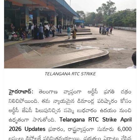
TELANGANA RTC STRIKE
హైదరాబాద్:
తెలంగాణ వ్యాప్తంగా ఆర్టీసీ ప్రగతి చక్రం
నిలిచిపోయింది. తమ న్యాయమైన డిమాండ్ల పరిష్కారం కోసం
ఆర్టీసీ జేఏసీ పిలుపునిచ్చిన సమ్మె బుధవారం ఉదయం నుంచి
ఉధృతంగా సాగుతోంది.
Telangana RTC Strike April
2026 Updates
ప్రకారం, రాష్ట్రవ్యాప్తంగా సుమారు 6,000
బస్సులు డిపోలకే పరిమితమయ్యాయి. ప్రభుత్వం ఏర్పాటు చేసిన