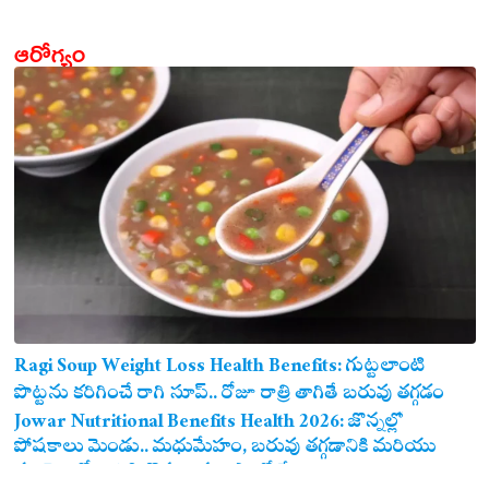
ఆరోగ్యం
Ragi Soup Weight Loss Health Benefits: గుట్టలాంటి
పొట్టను కరిగించే రాగి సూప్.. రోజూ రాత్రి తాగితే బరువు తగ్గడం
ఖాయం!
Jowar Nutritional Benefits Health 2026: జొన్నల్లో
పోషకాలు మెండు.. మధుమేహం, బరువు తగ్గడానికి మరియు
గుండె ఆరోగ్యానికి జొన్న అన్నం ఎంతో మేలు!