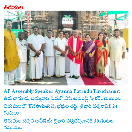
తిరుమల
AP Assembly Speaker Ayanna Patrudu Tiruchanur:
తిరుచానూరు అమ్మవారి సేవలో ఏపీ అసెంబ్లీ స్పీకర్.. కుటుంబ
సమేతంగా దర్శించుకున్న అయ్యన్నపాత్రుడు!
తిరుమలలో కొనసాగుతున్న భక్తుల రద్దీ: శ్రీవారి దర్శనానికి 24
గంటలు
తిరుమల దర్శన అప్‌డేట్: శ్రీవారి సర్వదర్శనానికి 30 గంటల
సమయం