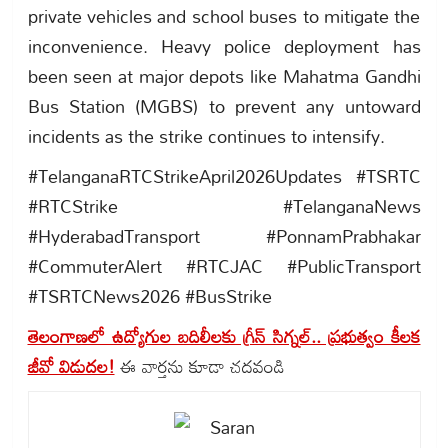
private vehicles and school buses to mitigate the
inconvenience. Heavy police deployment has
been seen at major depots like Mahatma Gandhi
Bus Station (MGBS) to prevent any untoward
incidents as the strike continues to intensify.
#TelanganaRTCStrikeApril2026Updates #TSRTC
#RTCStrike #TelanganaNews
#HyderabadTransport #PonnamPrabhakar
#CommuterAlert #RTCJAC #PublicTransport
#TSRTCNews2026 #BusStrike
తెలంగాణలో ఉద్యోగుల బదిలీలకు గ్రీన్ సిగ్నల్.. ప్రభుత్వం కీలక
జీవో విడుదల!
ఈ వార్తను కూడా చదవండి