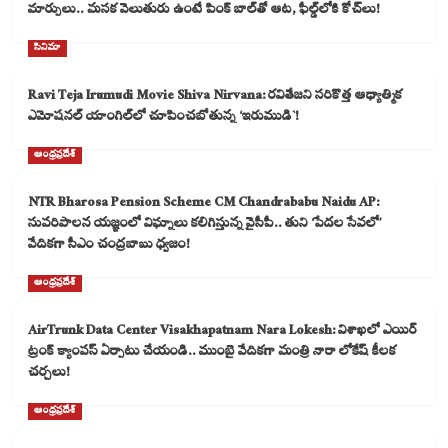
మార్పులు.. మసక వెలుతురు ఉంటే పింక్ బాల్‌తో ఆట, ఫీల్డ్‌లోకి కోచ్‌లు!
సినిమా
Ravi Teja Irumudi Movie Shiva Nirvana: రవితేజని సరికొత్త ఆధ్యాత్మిక
ఎమోషనల్ యాంగిల్‌లో చూపించబోతున్న ‘ఇరుముడి`!
ఆంధ్రప్రదేశ్
NTR Bharosa Pension Scheme CM Chandrababu Naidu AP:
సుపరిపాలన యజ్ఞంలో విఘ్నాలు కలిగిస్తున్న వైసీపీ.. తుని ‘పేదల సేవలో’
వేదికగా సీఎం చంద్రబాబు ధ్వజం!
ఆంధ్రప్రదేశ్
AirTrunk Data Center Visakhapatnam Nara Lokesh: విశాఖలో ఎయిర్
ట్రంక్ క్యాంపస్ ఏర్పాటు చేయండి.. ముంబై వేదికగా మంత్రి నారా లోకేష్ కీలక
చర్చలు!
ఆంధ్రప్రదేశ్