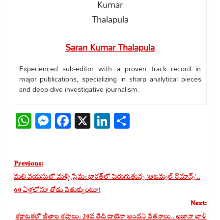
Saran Kumar Thalapula
Experienced sub-editor with a proven track record in
major publications, specializing in sharp analytical pieces
and deep-dive investigative journalism.
WhatsApp
Messenger
Facebook
X
LinkedIn
Share
Post
Previous:
navigation
మలి వయసులో మళ్ళీ ప్రేమ: భారత్‌లో పెరుగుతున్న ‘ఆటమ్నల్ రొమాన్స్’..
60 ఏళ్లలోనూ తోడు వెతుక్కుంటూ!
Next:
కర్ణాటకలో జీతాల కష్టాలు: 20వ తేదీ దాటినా అందని వేతనాలు.. ఖజానా ఖాళీ