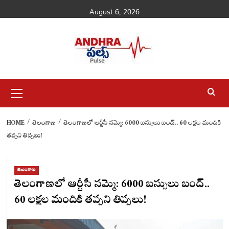
Skip
August 6, 2026
to
content
Primary
Menu
HOME
తెలంగాణ
తెలంగాణలో ఆర్టీసీ సమ్మె: 6000 బస్సులు బంద్.. 60 లక్షల మందికి
తప్పని తిప్పలు!
తెలంగాణ
తెలంగాణలో ఆర్టీసీ సమ్మె: 6000 బస్సులు బంద్..
60 లక్షల మందికి తప్పని తిప్పలు!