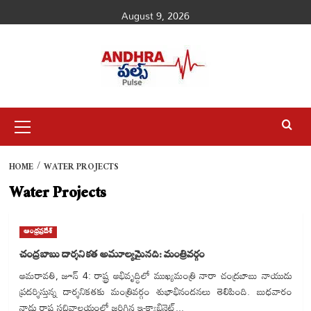
Skip
August 9, 2026
to
content
Primary
Menu
HOME
WATER PROJECTS
Water Projects
ఆంధ్రప్రదేశ్
చంద్రబాబు దార్శనికత అమూల్యమైనది: మంత్రివర్గం
అమరావతి, జూన్ 4: రాష్ట్ర అభివృద్ధిలో ముఖ్యమంత్రి నారా చంద్రబాబు నాయుడు
ప్రదర్శిస్తున్న దార్శనికతకు మంత్రివర్గం శుభాభినందనలు తెలిపింది. బుధవారం
నాడు రాష్ట్ర సచివాలయంలో జరిగిన ఇ-క్యాబినెట్...