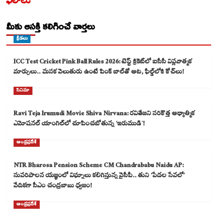
ఫలాలు
మీకు ఆసక్తి కలిగించే వార్తలు
క్రీడలు
ICC Test Cricket Pink Ball Rules 2026: టెస్ట్ క్రికెట్‌లో ఐసీసీ విప్లవాత్మక
మార్పులు.. మసక వెలుతురు ఉంటే పింక్ బాల్‌తో ఆట, ఫీల్డ్‌లోకి కోచ్‌లు!
సినిమా
Ravi Teja Irumudi Movie Shiva Nirvana: రవితేజని సరికొత్త ఆధ్యాత్మిక
ఎమోషనల్ యాంగిల్‌లో చూపించబోతున్న ‘ఇరుముడి`!
ఆంధ్రప్రదేశ్
NTR Bharosa Pension Scheme CM Chandrababu Naidu AP:
సుపరిపాలన యజ్ఞంలో విఘ్నాలు కలిగిస్తున్న వైసీపీ.. తుని ‘పేదల సేవలో’
వేదికగా సీఎం చంద్రబాబు ధ్వజం!
ఆంధ్రప్రదేశ్