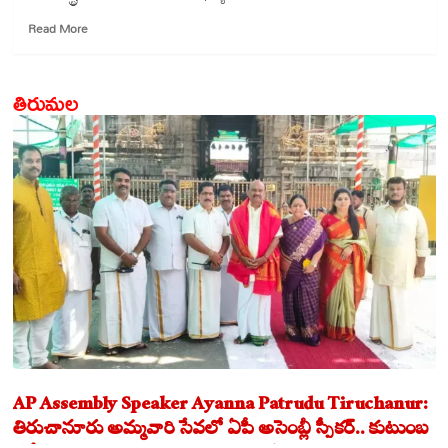
Read
Read More
more
about
చంద్రబాబు
తిరుమల
దార్శనికత
అమూల్యమైనది:
మంత్రివర్గం
AP Assembly Speaker Ayanna Patrudu Tiruchanur:
తిరుచానూరు అమ్మవారి సేవలో ఏపీ అసెంబ్లీ స్పీకర్.. కుటుంబ