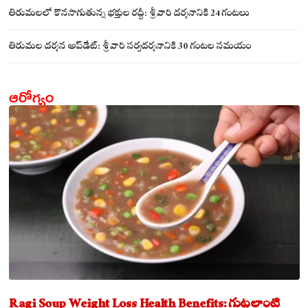
సమేతంగా దర్శించుకున్న అయ్యన్నపాత్రుడు!
తిరుమలలో కొనసాగుతున్న భక్తుల రద్దీ: శ్రీవారి దర్శనానికి 24 గంటలు
తిరుమల దర్శన అప్‌డేట్: శ్రీవారి సర్వదర్శనానికి 30 గంటల సమయం
ఆరోగ్యం
Ragi Soup Weight Loss Health Benefits: గుట్టలాంటి