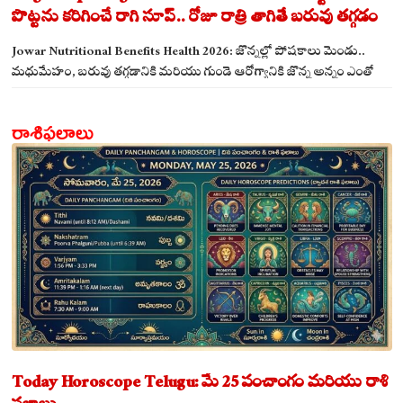
పొట్టను కరిగించే రాగి సూప్.. రోజూ రాత్రి తాగితే బరువు తగ్గడం
ఖాయం!
Jowar Nutritional Benefits Health 2026: జొన్నల్లో పోషకాలు మెండు..
మధుమేహం, బరువు తగ్గడానికి మరియు గుండె ఆరోగ్యానికి జొన్న అన్నం ఎంతో
మేలు!
రాశిఫలాలు
Today Horoscope Telugu: మే 25 పంచాంగం మరియు రాశి