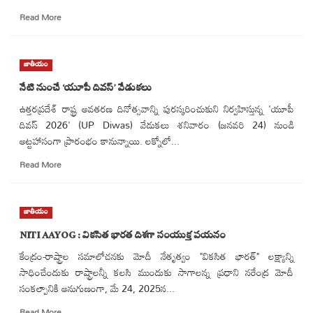
Read
Read More
more
about
‘రోజ్‌గార్
జాతీయం
మేళా’లో
61
నేటి నుంచే ‘యూపీ దివస్’ వేడుకలు
వేల
ఉత్తరప్రదేశ్ రాష్ట్ర అవతరణ దినోత్సవాన్ని పురస్కరించుకుని నిర్వహిస్తున్న 'యూపీ
నియామక
దివస్ 2026' (UP Diwas) వేడుకలు శనివారం (జనవరి 24) నుండి
పత్రాలు
అట్టహాసంగా ప్రారంభం కానున్నాయి. లక్నోలో...
పంపిణీ
చేసిన
Read
Read More
ప్రధాని
more
మోదీ!
about
నేటి
జాతీయం
నుంచే
‘యూపీ
NITI AAYOG : వికసిత భారత దిశగా సంయుక్త పయనం
దివస్’
కేంద్రం-రాష్ట్రాల సమాలోచనకు మోదీ నేతృత్వం "వికసిత భారత్" లక్ష్యాన్ని
వేడుకలు
సాధించేందుకు రాష్ట్రాలన్నీ కలసి ముందుకు సాగాలన్న ప్రధాని నరేంద్ర మోదీ
సంకల్పానికి అనుగుణంగా, మే 24, 2025న...
Read
Read More