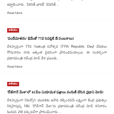
ఉద్ఘాటించారు. 'వికసిత్ భారత్' (వికసిత్...
Read
Read More
more
about
వికసిత్
జాతీయం
భారత్’
లక్ష్య
‘వందేమాతరం’ థీమ్‌తో 77వ రిపబ్లిక్ డే సంబరాలు!
సాధన
దేశవ్యాప్తంగా 77వ గణతంత్ర దినోత్సవ (77th Republic Day) వేడుకలు
కోసం
సోమవారం నాడు అత్యంత వైభవంగా ప్రారంభమయ్యాయి. ఈ సందర్భంగా
ప్రజా
ప్రధానమంత్రి నరేంద్ర మోదీ దేశ ప్రజలకు...
సేవల్లో
నిరంతర
Read
Read More
అప్‌డేట్
more
అవసరం:
about
పీఎం
‘వందేమాతరం’
మోదీ
జాతీయం
థీమ్‌తో
77వ
‘రోజ్‌గార్ మేళా’లో 61 వేల నియామక పత్రాలు పంపిణీ చేసిన ప్రధాని మోదీ!
రిపబ్లిక్
దేశవ్యాప్తంగా నిరుద్యోగ యువతకు ఉపాధి కల్పించడమే లక్ష్యంగా కేంద్ర ప్రభుత్వం
డే
నిర్వహిస్తున్న 18వ 'రోజ్‌గార్ మేళా'ను ప్రధానమంత్రి నరేంద్ర మోదీ శనివారం
సంబరాలు!
(జనవరి 24) వర్చువల్‌గా ప్రారంభించారు....