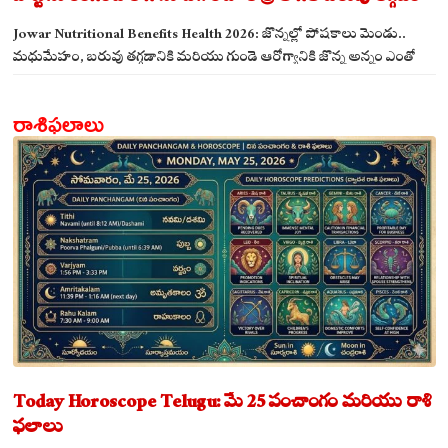
ఖాయం!
Jowar Nutritional Benefits Health 2026: జొన్నల్లో పోషకాలు మెండు..
మధుమేహం, బరువు తగ్గడానికి మరియు గుండె ఆరోగ్యానికి జొన్న అన్నం ఎంతో
మేలు!
రాశిఫలాలు
Today Horoscope Telugu: మే 25 పంచాంగం మరియు రాశి
ఫలాలు