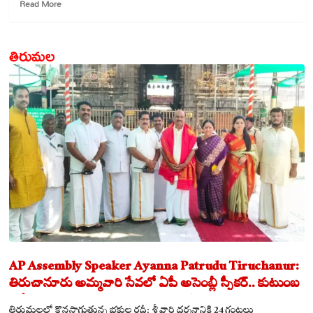
Read
Read More
more
about
ట్రంప్
తిరుమల
ట్రావెల్
బ్యాన్:
12
దేశాలకు
ప్రవేశం
నిషేధం
AP Assembly Speaker Ayanna Patrudu Tiruchanur:
తిరుచానూరు అమ్మవారి సేవలో ఏపీ అసెంబ్లీ స్పీకర్.. కుటుంబ
సమేతంగా దర్శించుకున్న అయ్యన్నపాత్రుడు!
తిరుమలలో కొనసాగుతున్న భక్తుల రద్దీ: శ్రీవారి దర్శనానికి 24 గంటలు