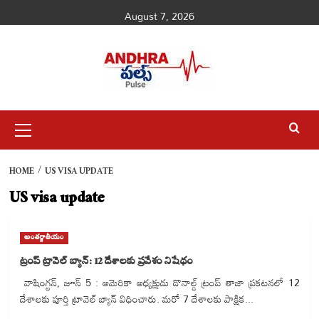
Skip
August 7, 2026
to
content
Primary
Menu
HOME
US VISA UPDATE
US visa update
అంతర్జాతీయం
ట్రంప్ ట్రావెల్ బ్యాన్: 12 దేశాలకు ప్రవేశం నిషేధం
వాషింగ్టన్, జూన్ 5 : అమెరికా అధ్యక్షుడు డొనాల్డ్ ట్రంప్ తాజా ప్రకటనలో 12
దేశాలకు పూర్తి ట్రావెల్ బ్యాన్ విధించారు. మరో 7 దేశాలకు పాక్షిక...