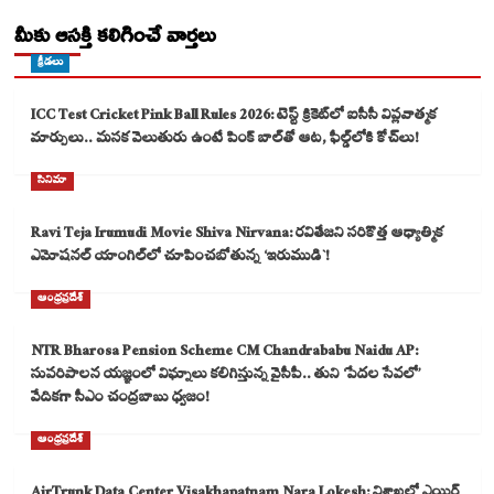
మీకు ఆసక్తి కలిగించే వార్తలు
క్రీడలు
ICC Test Cricket Pink Ball Rules 2026: టెస్ట్ క్రికెట్‌లో ఐసీసీ విప్లవాత్మక
మార్పులు.. మసక వెలుతురు ఉంటే పింక్ బాల్‌తో ఆట, ఫీల్డ్‌లోకి కోచ్‌లు!
సినిమా
Ravi Teja Irumudi Movie Shiva Nirvana: రవితేజని సరికొత్త ఆధ్యాత్మిక
ఎమోషనల్ యాంగిల్‌లో చూపించబోతున్న ‘ఇరుముడి`!
ఆంధ్రప్రదేశ్
NTR Bharosa Pension Scheme CM Chandrababu Naidu AP:
సుపరిపాలన యజ్ఞంలో విఘ్నాలు కలిగిస్తున్న వైసీపీ.. తుని ‘పేదల సేవలో’
వేదికగా సీఎం చంద్రబాబు ధ్వజం!
ఆంధ్రప్రదేశ్
AirTrunk Data Center Visakhapatnam Nara Lokesh: విశాఖలో ఎయిర్