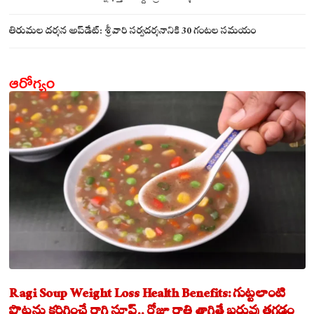
తిరుమల దర్శన అప్‌డేట్: శ్రీవారి సర్వదర్శనానికి 30 గంటల సమయం
ఆరోగ్యం
Ragi Soup Weight Loss Health Benefits: గుట్టలాంటి
పొట్టను కరిగించే రాగి సూప్.. రోజూ రాత్రి తాగితే బరువు తగ్గడం