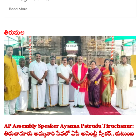
Read
Read More
more
about
యూకే
తిరుమల
వలస
విధానాలు
:
భారతీయుల
ప్రభావం
AP Assembly Speaker Ayanna Patrudu Tiruchanur:
తిరుచానూరు అమ్మవారి సేవలో ఏపీ అసెంబ్లీ స్పీకర్.. కుటుంబ