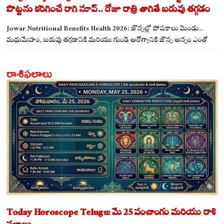
పొట్టను కరిగించే రాగి సూప్.. రోజూ రాత్రి తాగితే బరువు తగ్గడం
ఖాయం!
Jowar Nutritional Benefits Health 2026: జొన్నల్లో పోషకాలు మెండు..
మధుమేహం, బరువు తగ్గడానికి మరియు గుండె ఆరోగ్యానికి జొన్న అన్నం ఎంతో
మేలు!
రాశిఫలాలు
Today Horoscope Telugu: మే 25 పంచాంగం మరియు రాశి