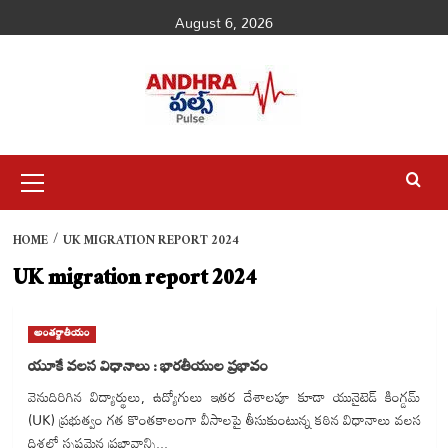
Skip
August 6, 2026
to
content
Primary
Menu
HOME
UK MIGRATION REPORT 2024
UK migration report 2024
అంతర్జాతీయం
యూకే వలస విధానాలు : భారతీయుల ప్రభావం
వెనుదిరిగిన విద్యార్థులు, ఉద్యోగులు ఇతర దేశాలపూ కూడా యునైటెడ్ కింగ్డమ్
(UK) ప్రభుత్వం గత కొంతకాలంగా వీసాలపై తీసుకుంటున్న కఠిన విధానాలు వలస
దిశలో స్పష్టమైన ప్రభావాన్ని...