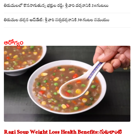
సమేతంగా దర్శించుకున్న అయ్యన్నపాత్రుడు!
తిరుమలలో కొనసాగుతున్న భక్తుల రద్దీ: శ్రీవారి దర్శనానికి 24 గంటలు
తిరుమల దర్శన అప్‌డేట్: శ్రీవారి సర్వదర్శనానికి 30 గంటల సమయం
ఆరోగ్యం
Ragi Soup Weight Loss Health Benefits: గుట్టలాంటి