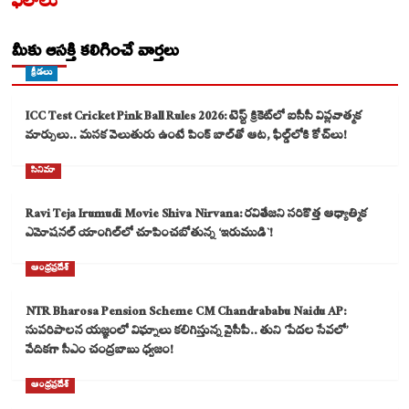
ఫలాలు
మీకు ఆసక్తి కలిగించే వార్తలు
క్రీడలు
ICC Test Cricket Pink Ball Rules 2026: టెస్ట్ క్రికెట్‌లో ఐసీసీ విప్లవాత్మక
మార్పులు.. మసక వెలుతురు ఉంటే పింక్ బాల్‌తో ఆట, ఫీల్డ్‌లోకి కోచ్‌లు!
సినిమా
Ravi Teja Irumudi Movie Shiva Nirvana: రవితేజని సరికొత్త ఆధ్యాత్మిక
ఎమోషనల్ యాంగిల్‌లో చూపించబోతున్న ‘ఇరుముడి`!
ఆంధ్రప్రదేశ్
NTR Bharosa Pension Scheme CM Chandrababu Naidu AP:
సుపరిపాలన యజ్ఞంలో విఘ్నాలు కలిగిస్తున్న వైసీపీ.. తుని ‘పేదల సేవలో’
వేదికగా సీఎం చంద్రబాబు ధ్వజం!
ఆంధ్రప్రదేశ్