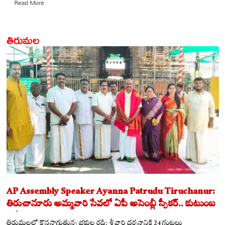
Read
Read More
more
about
టీటీడీ
తిరుమల
సిబ్బంది
అభిమానం
దెబ్బతీసే
ప్రవర్తన
తగదు
AP Assembly Speaker Ayanna Patrudu Tiruchanur:
తిరుచానూరు అమ్మవారి సేవలో ఏపీ అసెంబ్లీ స్పీకర్.. కుటుంబ
సమేతంగా దర్శించుకున్న అయ్యన్నపాత్రుడు!
తిరుమలలో కొనసాగుతున్న భక్తుల రద్దీ: శ్రీవారి దర్శనానికి 24 గంటలు