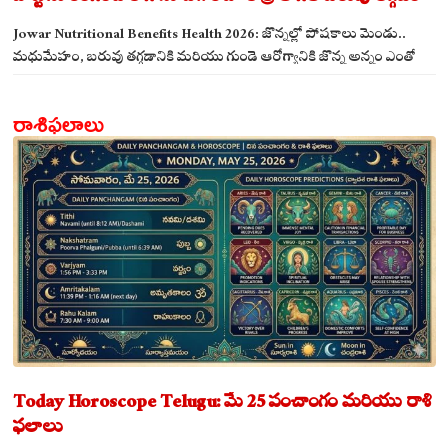
ఖాయం!
Jowar Nutritional Benefits Health 2026: జొన్నల్లో పోషకాలు మెండు..
మధుమేహం, బరువు తగ్గడానికి మరియు గుండె ఆరోగ్యానికి జొన్న అన్నం ఎంతో
మేలు!
రాశిఫలాలు
Today Horoscope Telugu: మే 25 పంచాంగం మరియు రాశి
ఫలాలు