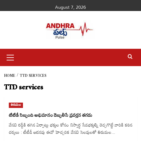
Skip
August 7, 2026
to
content
Primary
Menu
HOME
TTD SERVICES
TTD services
తిరుమల
టీటీడీ సిబ్బంది అభిమానం దెబ్బతీసే ప్రవర్తన తగదు
వేసవి రద్దీకి తగిన ఏర్పాట్లు భక్తుల కోసం నిస్వార్థ సేవభక్తుల్ని రెచ్చగొట్టే వారికి కఠిన
చర్యలు : టీటీడీ అదనపు ఈవో హెచ్చరిక వేసవి సెలవులతో తిరుమల...