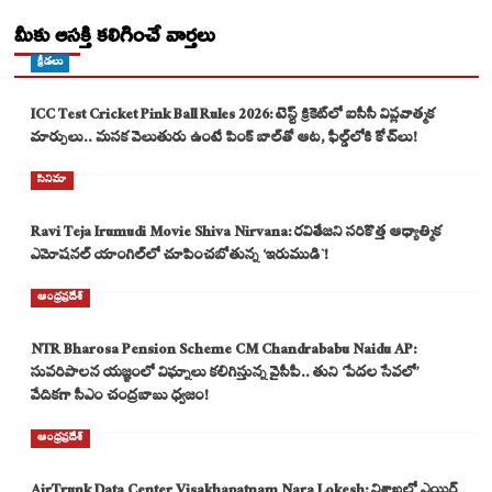
మీకు ఆసక్తి కలిగించే వార్తలు
క్రీడలు
ICC Test Cricket Pink Ball Rules 2026: టెస్ట్ క్రికెట్‌లో ఐసీసీ విప్లవాత్మక
మార్పులు.. మసక వెలుతురు ఉంటే పింక్ బాల్‌తో ఆట, ఫీల్డ్‌లోకి కోచ్‌లు!
సినిమా
Ravi Teja Irumudi Movie Shiva Nirvana: రవితేజని సరికొత్త ఆధ్యాత్మిక
ఎమోషనల్ యాంగిల్‌లో చూపించబోతున్న ‘ఇరుముడి`!
ఆంధ్రప్రదేశ్
NTR Bharosa Pension Scheme CM Chandrababu Naidu AP:
సుపరిపాలన యజ్ఞంలో విఘ్నాలు కలిగిస్తున్న వైసీపీ.. తుని ‘పేదల సేవలో’
వేదికగా సీఎం చంద్రబాబు ధ్వజం!
ఆంధ్రప్రదేశ్
AirTrunk Data Center Visakhapatnam Nara Lokesh: విశాఖలో ఎయిర్