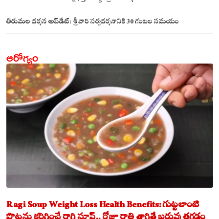
తిరుమల దర్శన అప్‌డేట్: శ్రీవారి సర్వదర్శనానికి 30 గంటల సమయం
ఆరోగ్యం
Ragi Soup Weight Loss Health Benefits: గుట్టలాంటి
పొట్టను కరిగించే రాగి సూప్.. రోజూ రాత్రి తాగితే బరువు తగ్గడం