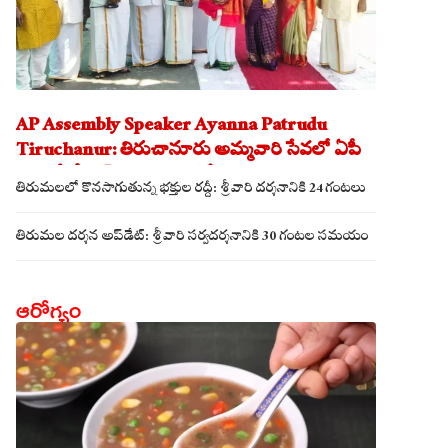
AP Assembly Speaker Ayanna Patrudu
Tiruchanur: తిరుచానూరు అమ్మవారి సేవలో ఏపీ
అసెంబ్లీ స్పీకర్.. కుటుంబ సమేతంగా దర్శించుకున్న
తిరుమలలో కొనసాగుతున్న భక్తుల రద్దీ: శ్రీవారి దర్శనానికి 24 గంటలు
అయ్యన్నపాత్రుడు!
తిరుమల దర్శన అప్‌డేట్: శ్రీవారి సర్వదర్శనానికి 30 గంటల సమయం
ఆరోగ్యం