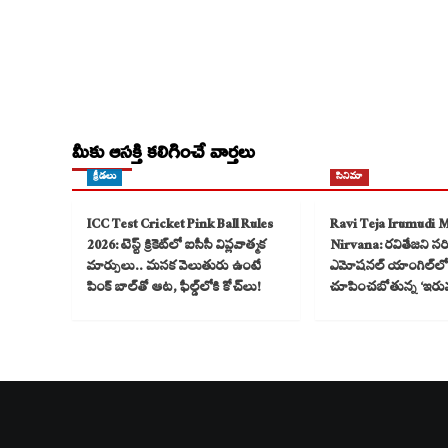
మీకు ఆసక్తి కలిగించే వార్తలు
క్రీడలు
సినిమా
ICC Test Cricket Pink Ball Rules
Ravi Teja Irumudi 
2026: టెస్ట్ క్రికెట్‌లో ఐసీసీ విప్లవాత్మక
Nirvana: రవితేజని సరికొ
మార్పులు.. మసక వెలుతురు ఉంటే
ఎమోషనల్ యాంగిల్‌లో
పింక్ బాల్‌తో ఆట, ఫీల్డ్‌లోకి కోచ్‌లు!
చూపించబోతున్న ‘ఇరు