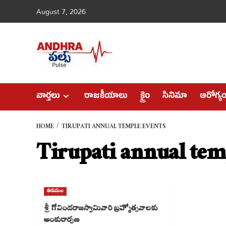
Skip
August 7, 2026
to
content
వార్తలు
రాజకీయాలు
క్రైం
సినిమా
ఆరోగ్య
HOME
TIRUPATI ANNUAL TEMPLE EVENTS
Tirupati annual tem
తిరుమల
శ్రీ గోవిందరాజస్వామివారి బ్రహ్మోత్సవాలకు
అంకురార్పణ