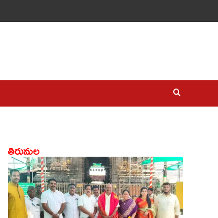
తిరుమల