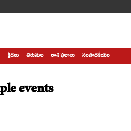
ం
క్రీడలు
తిరుమల
రాశి ఫలాలు
సంపాదకీయం
ple events