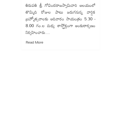
తిరుపతి శ్రీ గోవిందరాజస్వామివారి ఆలయంలో
తొమ్మిది రోజుల పాటు జరుగనున్న వార్షిక
బ్రహ్మోత్సవాలకు ఆదివారం సాయంత్రం 5.30 -
8.00 గం.ల మధ్య శాస్త్రోక్తంగా అంకురార్పణం
నిర్వహించారు....
Read
Read More
more
about
శ్రీ
గోవిందరాజస్వామివారి
బ్రహ్మోత్సవాలకు
అంకురార్పణ