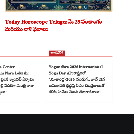
Today Horoscope Telugu: మే 25 పంచాంగం
మరియు రాశి ఫలాలు
ఆంధ్రప్రదేశ్
a Center
Yogandhra 2026 International
am Nara Lokesh:
Yoga Day AP: రాష్ట్రంలో
్రంక్ క్యాంపస్ ఏర్పాటు
‘యోగాంధ్ర-2026’ పండుగ.. జూన్ 21న
 వేదికగా మంత్రి నారా
అమరావతి బ్రిడ్జిపై సీఎం చంద్రబాబుతో
్చలు!
కలిసి 25 వేల మంది యోగాసనాలు!