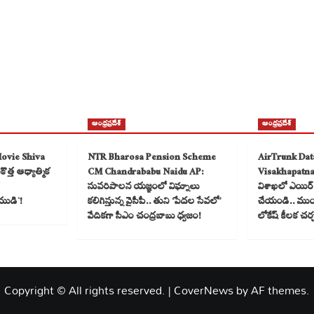
ఆంధ్రప్రదేశ్
ఆంధ్రప్రదేశ్
Movie Shiva
NTR Bharosa Pension Scheme
AirTrunk Dat
త్త ఆధ్యాత్మిక
CM Chandrababu Naidu AP:
Visakhapatn
సుపరిపాలన యజ్ఞంలో విఘ్నాలు
విశాఖలో ఎయిర్ ట
ముడి`!
కలిగిస్తున్న వైసీపీ.. తుని ‘పేదల సేవలో’
చేయండి.. ముంబై
వేదికగా సీఎం చంద్రబాబు ధ్వజం!
లోకేష్ కీలక చర
Copyright © All rights reserved.
|
CoverNews
by AF themes.