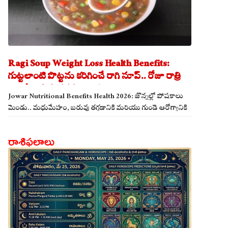
Ragi Soup Weight Loss Health Benefits:
గుట్టలాంటి పొట్టను కరిగించే రాగి సూప్.. రోజూ రాత్రి
తాగితే బరువు తగ్గడం ఖాయం!
Jowar Nutritional Benefits Health 2026: జొన్నల్లో పోషకాలు
మెండు.. మధుమేహం, బరువు తగ్గడానికి మరియు గుండె ఆరోగ్యానికి
జొన్న అన్నం ఎంతో మేలు!
రాశిఫలాలు