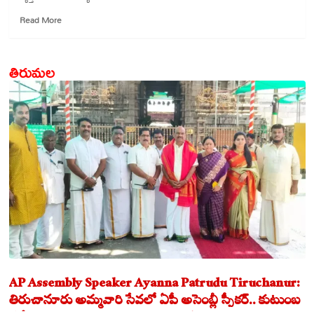
Read
Read More
more
about
మహిళలపై
తిరుమల
వ్యాఖ్యలు:
సీఎం
చంద్రబాబు
తీవ్ర
ఖండన
AP Assembly Speaker Ayanna Patrudu Tiruchanur:
తిరుచానూరు అమ్మవారి సేవలో ఏపీ అసెంబ్లీ స్పీకర్.. కుటుంబ