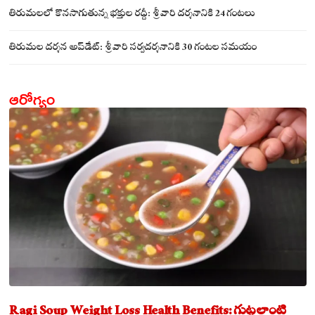
సమేతంగా దర్శించుకున్న అయ్యన్నపాత్రుడు!
తిరుమలలో కొనసాగుతున్న భక్తుల రద్దీ: శ్రీవారి దర్శనానికి 24 గంటలు
తిరుమల దర్శన అప్‌డేట్: శ్రీవారి సర్వదర్శనానికి 30 గంటల సమయం
ఆరోగ్యం
Ragi Soup Weight Loss Health Benefits: గుట్టలాంటి