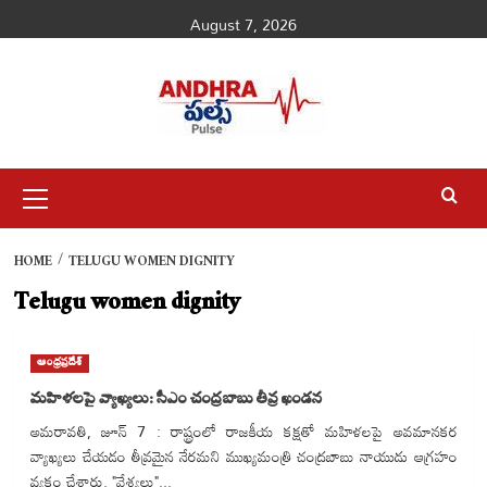
Skip
August 7, 2026
to
content
Primary
Menu
HOME
TELUGU WOMEN DIGNITY
Telugu women dignity
ఆంధ్రప్రదేశ్
మహిళలపై వ్యాఖ్యలు: సీఎం చంద్రబాబు తీవ్ర ఖండన
అమరావతి, జూన్ 7 : రాష్ట్రంలో రాజకీయ కక్షతో మహిళలపై అవమానకర
వ్యాఖ్యలు చేయడం తీవ్రమైన నేరమని ముఖ్యమంత్రి చంద్రబాబు నాయుడు ఆగ్రహం
వ్యక్తం చేశారు. "వేశ్యలు"...