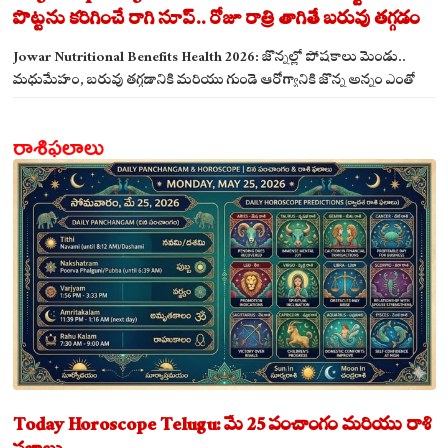
పొట్టను కరిగించే రాగి సూప్.. రోజూ రాత్రి తాగితే బరువు తగ్గడం
ఖాయం!
Jowar Nutritional Benefits Health 2026: జొన్నల్లో పోషకాలు మెండు..
మధుమేహం, బరువు తగ్గడానికి మరియు గుండె ఆరోగ్యానికి జొన్న అన్నం ఎంతో
మేలు!
రాశిఫలాలు
Today Horoscope Telugu: మే 25 పంచాంగం మరియు రాశి