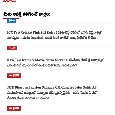
ఫలాలు
మీకు ఆసక్తి కలిగించే వార్తలు
క్రీడలు
ICC Test Cricket Pink Ball Rules 2026: టెస్ట్ క్రికెట్‌లో ఐసీసీ విప్లవాత్మక
మార్పులు.. మసక వెలుతురు ఉంటే పింక్ బాల్‌తో ఆట, ఫీల్డ్‌లోకి కోచ్‌లు!
సినిమా
Ravi Teja Irumudi Movie Shiva Nirvana: రవితేజని సరికొత్త ఆధ్యాత్మిక
ఎమోషనల్ యాంగిల్‌లో చూపించబోతున్న ‘ఇరుముడి`!
ఆంధ్రప్రదేశ్
NTR Bharosa Pension Scheme CM Chandrababu Naidu AP:
సుపరిపాలన యజ్ఞంలో విఘ్నాలు కలిగిస్తున్న వైసీపీ.. తుని ‘పేదల సేవలో’
వేదికగా సీఎం చంద్రబాబు ధ్వజం!
ఆంధ్రప్రదేశ్