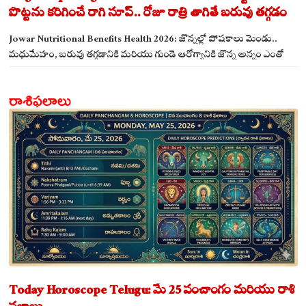
పొట్టను కరిగించే రాగి సూప్.. రోజూ రాత్రి తాగితే బరువు తగ్గడం
ఖాయం!
Jowar Nutritional Benefits Health 2026: జొన్నల్లో పోషకాలు మెండు..
మధుమేహం, బరువు తగ్గడానికి మరియు గుండె ఆరోగ్యానికి జొన్న అన్నం ఎంతో
మేలు!
రాశిఫలాలు
Today Horoscope Telugu: మే 25 పంచాంగం మరియు రాశి