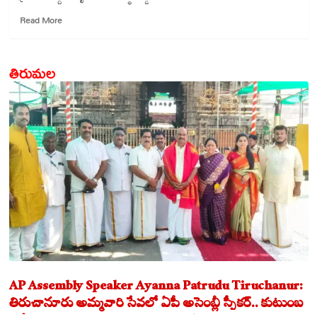
Read
Read More
more
about
మా
తిరుమల
బిడ్డ
మరణంపై
తప్పుడు
కథనాలు
వద్దని
తండ్రి
విజ్ఞప్తి
AP Assembly Speaker Ayanna Patrudu Tiruchanur:
తిరుచానూరు అమ్మవారి సేవలో ఏపీ అసెంబ్లీ స్పీకర్.. కుటుంబ