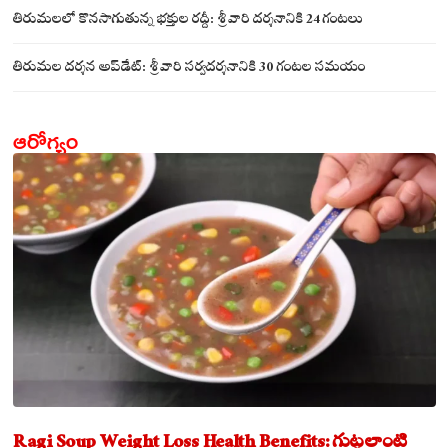
సమేతంగా దర్శించుకున్న అయ్యన్నపాత్రుడు!
తిరుమలలో కొనసాగుతున్న భక్తుల రద్దీ: శ్రీవారి దర్శనానికి 24 గంటలు
తిరుమల దర్శన అప్‌డేట్: శ్రీవారి సర్వదర్శనానికి 30 గంటల సమయం
ఆరోగ్యం
Ragi Soup Weight Loss Health Benefits: గుట్టలాంటి