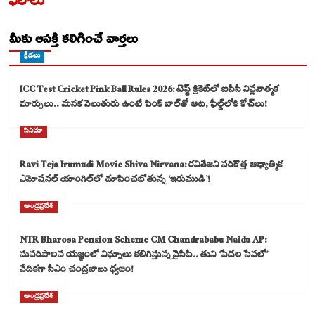
ఫలాలు
మీకు ఆసక్తి కలిగించే వార్తలు
క్రీడలు
ICC Test Cricket Pink Ball Rules 2026: టెస్ట్ క్రికెట్‌లో ఐసీసీ విప్లవాత్మక
మార్పులు.. మసక వెలుతురు ఉంటే పింక్ బాల్‌తో ఆట, ఫీల్డ్‌లోకి కోచ్‌లు!
సినిమా
Ravi Teja Irumudi Movie Shiva Nirvana: రవితేజని సరికొత్త ఆధ్యాత్మిక
ఎమోషనల్ యాంగిల్‌లో చూపించబోతున్న ‘ఇరుముడి`!
ఆంధ్రప్రదేశ్
NTR Bharosa Pension Scheme CM Chandrababu Naidu AP:
సుపరిపాలన యజ్ఞంలో విఘ్నాలు కలిగిస్తున్న వైసీపీ.. తుని ‘పేదల సేవలో’
వేదికగా సీఎం చంద్రబాబు ధ్వజం!
ఆంధ్రప్రదేశ్