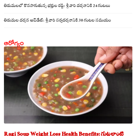
సమేతంగా దర్శించుకున్న అయ్యన్నపాత్రుడు!
తిరుమలలో కొనసాగుతున్న భక్తుల రద్దీ: శ్రీవారి దర్శనానికి 24 గంటలు
తిరుమల దర్శన అప్‌డేట్: శ్రీవారి సర్వదర్శనానికి 30 గంటల సమయం
ఆరోగ్యం
Ragi Soup Weight Loss Health Benefits: గుట్టలాంటి