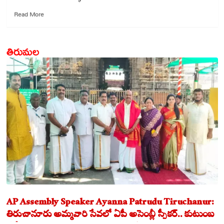
Read
Read More
more
about
ఉద్యాన
తిరుమల
పచ్చదనం…
పర్యాటక
అభివృద్ధికి
కొత్త
దిక్సూచి!
AP Assembly Speaker Ayanna Patrudu Tiruchanur:
తిరుచానూరు అమ్మవారి సేవలో ఏపీ అసెంబ్లీ స్పీకర్.. కుటుంబ