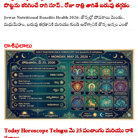
పొట్టను కరిగించే రాగి సూప్.. రోజూ రాత్రి తాగితే బరువు తగ్గడం
ఖాయం!
Jowar Nutritional Benefits Health 2026: జొన్నల్లో పోషకాలు మెండు..
మధుమేహం, బరువు తగ్గడానికి మరియు గుండె ఆరోగ్యానికి జొన్న అన్నం ఎంతో
మేలు!
రాశిఫలాలు
Today Horoscope Telugu: మే 25 పంచాంగం మరియు రాశి