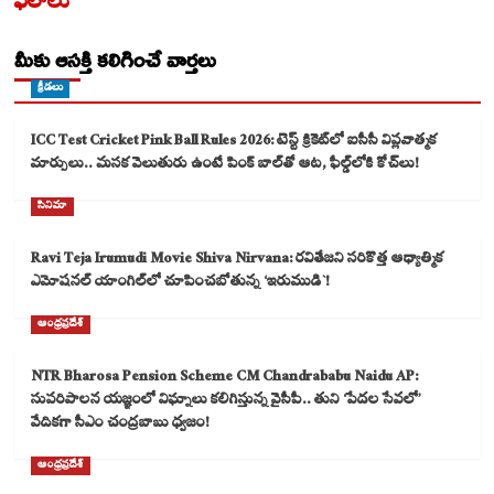
ఫలాలు
మీకు ఆసక్తి కలిగించే వార్తలు
క్రీడలు
ICC Test Cricket Pink Ball Rules 2026: టెస్ట్ క్రికెట్‌లో ఐసీసీ విప్లవాత్మక
మార్పులు.. మసక వెలుతురు ఉంటే పింక్ బాల్‌తో ఆట, ఫీల్డ్‌లోకి కోచ్‌లు!
సినిమా
Ravi Teja Irumudi Movie Shiva Nirvana: రవితేజని సరికొత్త ఆధ్యాత్మిక
ఎమోషనల్ యాంగిల్‌లో చూపించబోతున్న ‘ఇరుముడి`!
ఆంధ్రప్రదేశ్
NTR Bharosa Pension Scheme CM Chandrababu Naidu AP:
సుపరిపాలన యజ్ఞంలో విఘ్నాలు కలిగిస్తున్న వైసీపీ.. తుని ‘పేదల సేవలో’
వేదికగా సీఎం చంద్రబాబు ధ్వజం!
ఆంధ్రప్రదేశ్