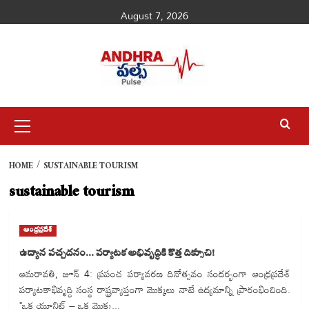
Skip
August 7, 2026
to
content
Primary
Menu
HOME
SUSTAINABLE TOURISM
sustainable tourism
ఆంధ్రప్రదేశ్
ఉద్యాన పచ్చదనం… పర్యాటక అభివృద్ధికి కొత్త దిక్సూచి!
అమరావతి, జూన్ 4: ప్రపంచ పర్యావరణ దినోత్సవం సందర్భంగా ఆంధ్రప్రదేశ్
పర్యాటకాభివృద్ధి సంస్థ రాష్ట్రవ్యాప్తంగా మొక్కలు నాటే ఉద్యమాన్ని ప్రారంభించింది.
"ఒక యూనిట్ – ఒక మొక్క...