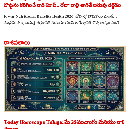
పొట్టను కరిగించే రాగి సూప్.. రోజూ రాత్రి తాగితే బరువు తగ్గడం
ఖాయం!
Jowar Nutritional Benefits Health 2026: జొన్నల్లో పోషకాలు మెండు..
మధుమేహం, బరువు తగ్గడానికి మరియు గుండె ఆరోగ్యానికి జొన్న అన్నం ఎంతో
మేలు!
రాశిఫలాలు
Today Horoscope Telugu: మే 25 పంచాంగం మరియు రాశి