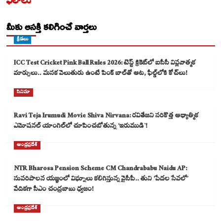
ఫలాలు
మీకు ఆసక్తి కలిగించే వార్తలు
క్రీడలు
ICC Test Cricket Pink Ball Rules 2026: టెస్ట్ క్రికెట్‌లో ఐసీసీ విప్లవాత్మక
మార్పులు.. మసక వెలుతురు ఉంటే పింక్ బాల్‌తో ఆట, ఫీల్డ్‌లోకి కోచ్‌లు!
సినిమా
Ravi Teja Irumudi Movie Shiva Nirvana: రవితేజని సరికొత్త ఆధ్యాత్మిక
ఎమోషనల్ యాంగిల్‌లో చూపించబోతున్న ‘ఇరుముడి`!
ఆంధ్రప్రదేశ్
NTR Bharosa Pension Scheme CM Chandrababu Naidu AP:
సుపరిపాలన యజ్ఞంలో విఘ్నాలు కలిగిస్తున్న వైసీపీ.. తుని ‘పేదల సేవలో’
వేదికగా సీఎం చంద్రబాబు ధ్వజం!
ఆంధ్రప్రదేశ్