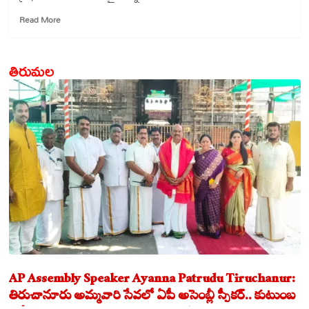
Read
Read More
more
about
బెదిరింపులకు
తిరుమల
భయపడం:
పాక్
ఆర్మీ
AP Assembly Speaker Ayanna Patrudu Tiruchanur:
తిరుచానూరు అమ్మవారి సేవలో ఏపీ అసెంబ్లీ స్పీకర్.. కుటుంబ