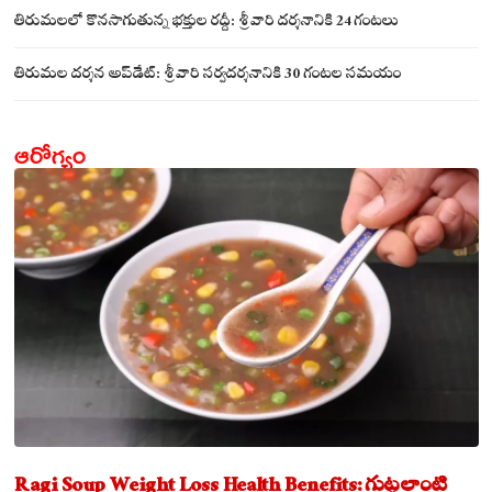
సమేతంగా దర్శించుకున్న అయ్యన్నపాత్రుడు!
తిరుమలలో కొనసాగుతున్న భక్తుల రద్దీ: శ్రీవారి దర్శనానికి 24 గంటలు
తిరుమల దర్శన అప్‌డేట్: శ్రీవారి సర్వదర్శనానికి 30 గంటల సమయం
ఆరోగ్యం
Ragi Soup Weight Loss Health Benefits: గుట్టలాంటి