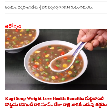
తిరుమల దర్శన అప్‌డేట్: శ్రీవారి సర్వదర్శనానికి 30 గంటల సమయం
ఆరోగ్యం
Ragi Soup Weight Loss Health Benefits: గుట్టలాంటి
పొట్టను కరిగించే రాగి సూప్.. రోజూ రాత్రి తాగితే బరువు తగ్గడం
ఖాయం!