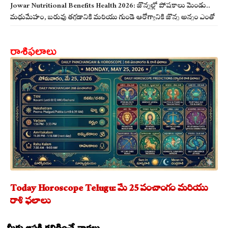
Jowar Nutritional Benefits Health 2026: జొన్నల్లో పోషకాలు మెండు..
మధుమేహం, బరువు తగ్గడానికి మరియు గుండె ఆరోగ్యానికి జొన్న అన్నం ఎంతో
మేలు!
రాశిఫలాలు
Today Horoscope Telugu: మే 25 పంచాంగం మరియు
రాశి ఫలాలు
మీకు ఆసక్తి కలిగించే వార్తలు