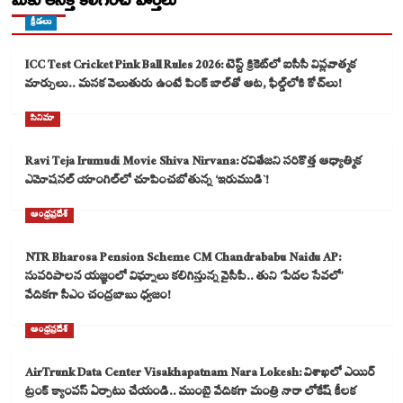
క్రీడలు
ICC Test Cricket Pink Ball Rules 2026: టెస్ట్ క్రికెట్‌లో ఐసీసీ విప్లవాత్మక
మార్పులు.. మసక వెలుతురు ఉంటే పింక్ బాల్‌తో ఆట, ఫీల్డ్‌లోకి కోచ్‌లు!
సినిమా
Ravi Teja Irumudi Movie Shiva Nirvana: రవితేజని సరికొత్త ఆధ్యాత్మిక
ఎమోషనల్ యాంగిల్‌లో చూపించబోతున్న ‘ఇరుముడి`!
ఆంధ్రప్రదేశ్
NTR Bharosa Pension Scheme CM Chandrababu Naidu AP:
సుపరిపాలన యజ్ఞంలో విఘ్నాలు కలిగిస్తున్న వైసీపీ.. తుని ‘పేదల సేవలో’
వేదికగా సీఎం చంద్రబాబు ధ్వజం!
ఆంధ్రప్రదేశ్
AirTrunk Data Center Visakhapatnam Nara Lokesh: విశాఖలో ఎయిర్
ట్రంక్ క్యాంపస్ ఏర్పాటు చేయండి.. ముంబై వేదికగా మంత్రి నారా లోకేష్ కీలక