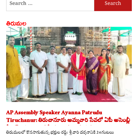
Search
for:
తిరుమల
AP Assembly Speaker Ayanna Patrudu
Tiruchanur: తిరుచానూరు అమ్మవారి సేవలో ఏపీ అసెంబ్లీ
స్పీకర్.. కుటుంబ సమేతంగా దర్శించుకున్న
తిరుమలలో కొనసాగుతున్న భక్తుల రద్దీ: శ్రీవారి దర్శనానికి 24 గంటలు
అయ్యన్నపాత్రుడు!